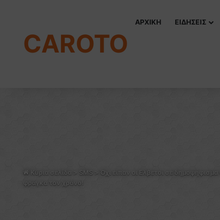
ΑΡΧΙΚΗ
ΕΙΔΗΣΕΙΣ
CAROTO
Κύρια σελίδα
>
SMS
>
Όχι είπαν οι Ελβετοί σε δημοψήφισμ
φράγκα τον χρόνο!