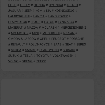
FORD
#
GEELY
#
HONDA
#
HYUNDAI
#
INFINITI
#
JAGUAR
#
JEEP
#
KGM
#
KIA
#
KOENIGSEGG
#
LAMBORGHINI
#
LANCIA
#
LAND ROVER
#
LEAPMOTOR
#
LEXUS
#
LOTUS
#
LYNK & CO
#
MASERATI
#
MAZDA
#
MCLAREN
#
MERCEDES-BENZ
#
MG MOTOR
#
MINI
#
MITSUBISHI
#
NISSAN
#
OMODA & JAECOO
#
OPEL
#
PEUGEOT
#
PORSCHE
#
RENAULT
#
ROLLS-ROYCE
#
SAAB
#
SEAT
#
SERES
#
SKODA
#
SMART
#
SSANGYONG
#
SUBARU
#
SUZUKI
#
TESLA
#
TOYOTA
#
VOLKSWAGEN
#
VOLVO
#
XPENG
#
ZEEKR