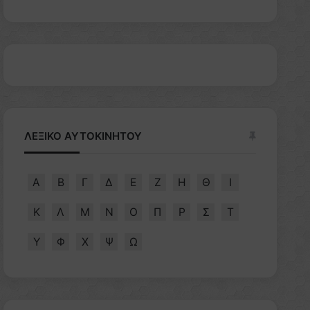
ΛΕΞΙΚΟ ΑΥΤΟΚΙΝΗΤΟΥ
Α
Β
Γ
Δ
Ε
Ζ
Η
Θ
Ι
Κ
Λ
Μ
Ν
Ο
Π
Ρ
Σ
Τ
Υ
Φ
Χ
Ψ
Ω