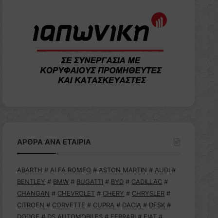
ΑΡΘΡΑ ΑΝΑ ΕΤΑΙΡΙΑ
ABARTH
#
ALFA ROMEO
#
ASTON MARTIN
#
AUDI
#
BENTLEY
#
BMW
#
BUGATTI
#
BYD
#
CADILLAC
#
CHANGAN
#
CHEVROLET
#
CHERY
#
CHRYSLER
#
CITROEN
#
CORVETTE
#
CUPRA
#
DACIA
#
DFSK
#
DODGE
#
DS AUTOMOBILES
#
FERRARI
#
FIAT
#