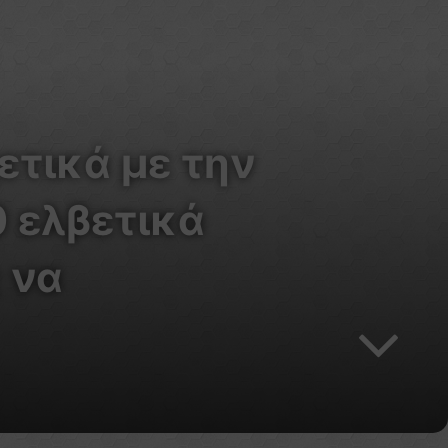
ετικά με την
 ελβετικά
 να