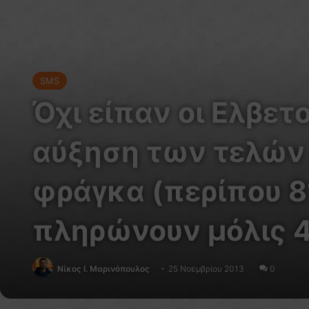
SMS
Όχι είπαν οι Ελβετ
αύξηση των τελών 
φράγκα (περίπου 8
πληρώνουν μόλις 4
Nίκος Ι. Mαρινόπουλος
25 Νοεμβρίου 2013
0