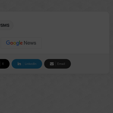
SMS
X
LinkedIn
Email