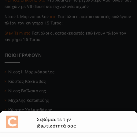
ΦΩΤΙΟΣ ΣΠΑΘΗΣ
στο
Νέο Audi Q9: Το μεγαλύτερο Audi όλων των
εποχών με V6 diesel και τεχνολογία αιχμής
Nίκος Ι. Mαρινόπουλος
στο
Γιατί όλοι οι κατασκευαστές επιλέγουν
πλέον τον κινητήρα 1.5 Turbo;
Stav Tsim
στο
Γιατί όλοι οι κατασκευαστές επιλέγουν πλέον τον
κινητήρα 1.5 Turbo;
ΠΟΙΟΙ ΓΡΑΦΟΥΝ
Νίκος Ι. Μαρινόπουλος
Κώστας Κάκκαβας
Νίκος Βαϊλακάκης
Μιχάλης Κατωπόδης
Κώστας Χαλκιαδάκης
Σεβόμαστε την
Δείτε το κανάλι μας
ιδιωτικότητά σας