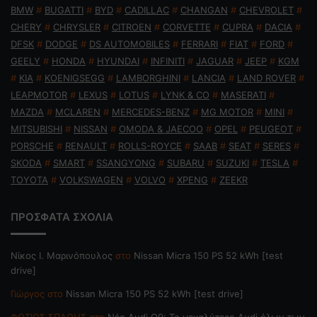
BMW
#
BUGATTI
#
BYD
#
CADILLAC
#
CHANGAN
#
CHEVROLET
#
CHERY
#
CHRYSLER
#
CITROEN
#
CORVETTE
#
CUPRA
#
DACIA
#
DFSK
#
DODGE
#
DS AUTOMOBILES
#
FERRARI
#
FIAT
#
FORD
#
GEELY
#
HONDA
#
HYUNDAI
#
INFINITI
#
JAGUAR
#
JEEP
#
KGM
#
KIA
#
KOENIGSEGG
#
LAMBORGHINI
#
LANCIA
#
LAND ROVER
#
LEAPMOTOR
#
LEXUS
#
LOTUS
#
LYNK & CO
#
MASERATI
#
MAZDA
#
MCLAREN
#
MERCEDES-BENZ
#
MG MOTOR
#
MINI
#
MITSUBISHI
#
NISSAN
#
OMODA & JAECOO
#
OPEL
#
PEUGEOT
#
PORSCHE
#
RENAULT
#
ROLLS-ROYCE
#
SAAB
#
SEAT
#
SERES
#
SKODA
#
SMART
#
SSANGYONG
#
SUBARU
#
SUZUKI
#
TESLA
#
TOYOTA
#
VOLKSWAGEN
#
VOLVO
#
XPENG
#
ZEEKR
ΠΡΟΣΦΑΤΑ ΣΧΟΛΙΑ
Nίκος Ι. Mαρινόπουλος
στο
Nissan Micra 150 PS 52 kWh [test
drive]
Γιώργος
στο
Nissan Micra 150 PS 52 kWh [test drive]