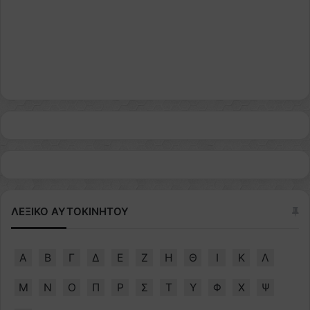
ΛΕΞΙΚΟ ΑΥΤΟΚΙΝΗΤΟΥ
Α
Β
Γ
Δ
Ε
Ζ
Η
Θ
Ι
Κ
Λ
Μ
Ν
Ο
Π
Ρ
Σ
Τ
Υ
Φ
Χ
Ψ