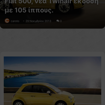
Fiat 500, νέα Twinair έκδοση
με 105 ίππους.
caroto
29 Νοεμβρίου 2013
0