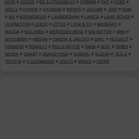
DFSK
#
DODGE
#
DS AUTOMOBILES
#
FERRARI
#
FIAT
#
FORD
#
GEELY
#
HONDA
#
HYUNDAI
#
INFINITI
#
JAGUAR
#
JEEP
#
KGM
#
KIA
#
KOENIGSEGG
#
LAMBORGHINI
#
LANCIA
#
LAND ROVER
#
LEAPMOTOR
#
LEXUS
#
LOTUS
#
LYNK & CO
#
MASERATI
#
MAZDA
#
MCLAREN
#
MERCEDES-BENZ
#
MG MOTOR
#
MINI
#
MITSUBISHI
#
NISSAN
#
OMODA & JAECOO
#
OPEL
#
PEUGEOT
#
PORSCHE
#
RENAULT
#
ROLLS-ROYCE
#
SAAB
#
SEAT
#
SERES
#
SKODA
#
SMART
#
SSANGYONG
#
SUBARU
#
SUZUKI
#
TESLA
#
TOYOTA
#
VOLKSWAGEN
#
VOLVO
#
XPENG
#
ZEEKR