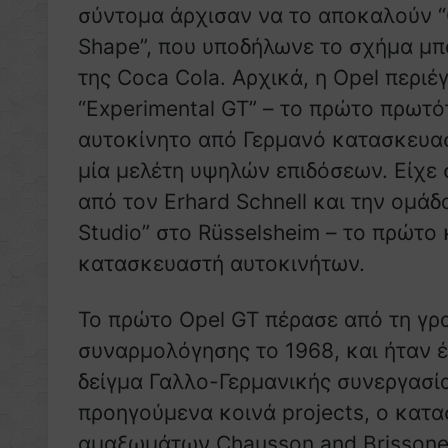
σύντομα άρχισαν να το αποκαλούν “
Shape”, που υποδήλωνε το σχήμα μ
της Coca Cola. Αρχικά, η Opel περιέ
“Experimental GT” – το πρώτο πρωτ
αυτοκίνητο από Γερμανό κατασκευα
μία μελέτη υψηλών επιδόσεων. Είχε 
από τον Erhard Schnell και την ομάδ
Studio” στο Rüsselsheim – το πρώτο
κατασκευαστή αυτοκινήτων.
Το πρώτο Opel GT πέρασε από τη γρ
συναρμολόγησης το 1968, και ήταν 
δείγμα Γαλλο-Γερμανικής συνεργασία
προηγούμενα κοινά projects, ο κατ
αμαξωμάτων Chausson and Brissone