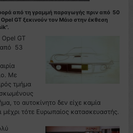
 φορά από τη γραμμή παραγωγής πριν από 50
υ Opel GT ξεκινούν τον Μάιο στην έκθεση
k”.
υ Opel GT
ν από 53
αιρία
λο. Με
πρός τμήμα
υσκωμένους
μα, το αυτοκίνητο δεν είχε καμία
ι μέχρι τότε Ευρωπαίος κατασκευαστής.
ολύ