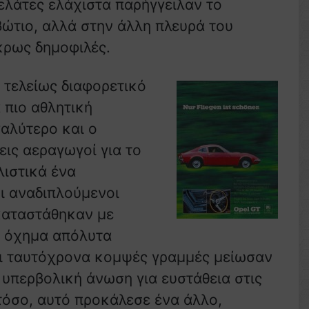
ελάτες ελάχιστα παρήγγειλαν το
βώτιο, αλλά στην άλλη πλευρά του
κρως δημοφιλές.
τελείως διαφορετικό
 πιο αθλητική
αλύτερο και ο
ις αεραγωγοί για το
λιστικά ένα
ι αναδιπλούμενοι
ικαταστάθηκαν με
ο όχημα απόλυτα
αι ταυτόχρονα κομψές γραμμές μείωσαν
υπερβολική άνωση για ευστάθεια στις
τόσο, αυτό προκάλεσε ένα άλλο,