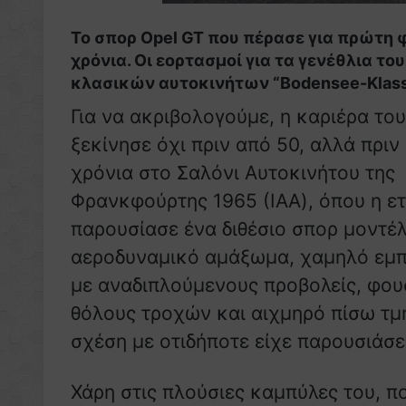
Το σπορ Opel GT που πέρασε για πρώτη
χρόνια. Οι εορτασμοί για τα γενέθλια το
κλασικών αυτοκινήτων “Bodensee-Klassi
Για να ακριβολογούμε, η καριέρα το
ξεκίνησε όχι πριν από 50, αλλά πρι
χρόνια στο Σαλόνι Αυτοκινήτου της
Φρανκφούρτης 1965 (IAA), όπου η ετ
παρουσίασε ένα διθέσιο σπορ μοντέ
αεροδυναμικό αμάξωμα, χαμηλό εμ
με αναδιπλούμενους προβολείς, φο
θόλους τροχών και αιχμηρό πίσω τμή
σχέση με οτιδήποτε είχε παρουσιάσε
Χάρη στις πλούσιες καμπύλες του, π