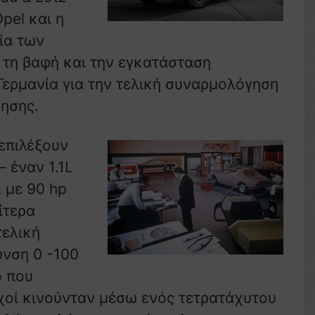
pel και η
ία των
 τη βαφή και την εγκατάσταση
 Γερμανία για την τελική συναρμολόγηση
νησης.
επιλέξουν
 έναν 1.1L
L με 90 hp
ίτερα
τελική
υνση 0 -100
ό που
οχοί κινούνταν μέσω ενός τετρατάχυτου