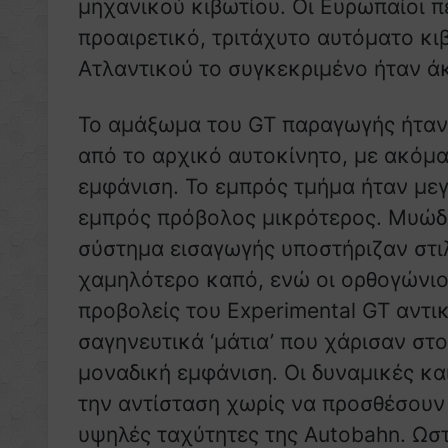
μηχανικού κιβωτίου. Οι Ευρωπαίοι π
προαιρετικό, τριτάχυτο αυτόματο κι
Ατλαντικού το συγκεκριμένο ήταν ά
Το αμάξωμα του GT παραγωγής ήταν 
από το αρχικό αυτοκίνητο, με ακόμα
εμφάνιση. Το εμπρός τμήμα ήταν μεγ
εμπρός πρόβολος μικρότερος. Μυώδε
σύστημα εισαγωγής υποστήριζαν στι
χαμηλότερο καπό, ενώ οι ορθογώνιο
προβολείς του Experimental GT αντ
σαγηνευτικά ‘μάτια’ που χάρισαν στ
μοναδική εμφάνιση. Οι δυναμικές κ
την αντίσταση χωρίς να προσθέσουν 
υψηλές ταχύτητες της Autobahn. Ωσ