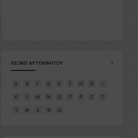
ΛΕΞΙΚΟ ΑΥΤΟΚΙΝΗΤΟΥ
Α
Β
Γ
Δ
Ε
Ζ
Η
Θ
Ι
Κ
Λ
Μ
Ν
Ο
Π
Ρ
Σ
Τ
Υ
Φ
Χ
Ψ
Ω