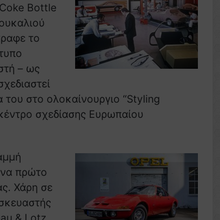
Coke Bottle
πουκαλιού
γραφε το
ότυπο
στή – ως
σχεδιαστεί
α του στο ολοκαίνουργιο “Styling
 κέντρο σχεδίασης Ευρωπαίου
αμμή
ένα πρώτο
ς. Χάρη σε
ασκευαστής
au & Lotz