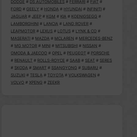
DODGE
#
DS AUTOMOBILES
#
FERRARI
#
FIAT
#
FORD
#
GEELY
#
HONDA
#
HYUNDAI
#
INFINITI
#
JAGUAR
#
JEEP
#
KGM
#
KIA
#
KOENIGSEGG
#
LAMBORGHINI
#
LANCIA
#
LAND ROVER
#
LEAPMOTOR
#
LEXUS
#
LOTUS
#
LYNK & CO
#
MASERATI
#
MAZDA
#
MCLAREN
#
MERCEDES-BENZ
#
MG MOTOR
#
MINI
#
MITSUBISHI
#
NISSAN
#
OMODA & JAECOO
#
OPEL
#
PEUGEOT
#
PORSCHE
#
RENAULT
#
ROLLS-ROYCE
#
SAAB
#
SEAT
#
SERES
#
SKODA
#
SMART
#
SSANGYONG
#
SUBARU
#
SUZUKI
#
TESLA
#
TOYOTA
#
VOLKSWAGEN
#
VOLVO
#
XPENG
#
ZEEKR