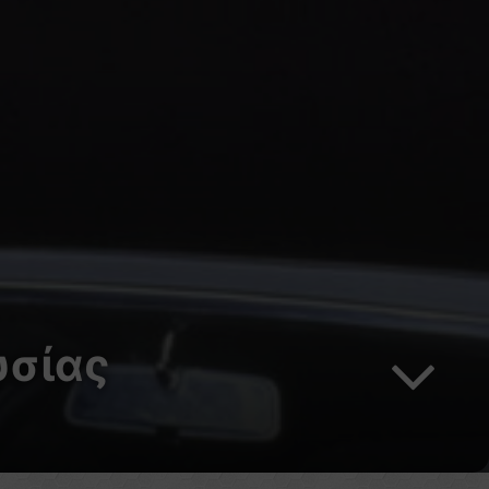
υσίας