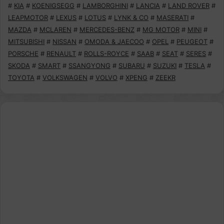
#
KIA
#
KOENIGSEGG
#
LAMBORGHINI
#
LANCIA
#
LAND ROVER
#
LEAPMOTOR
#
LEXUS
#
LOTUS
#
LYNK & CO
#
MASERATI
#
MAZDA
#
MCLAREN
#
MERCEDES-BENZ
#
MG MOTOR
#
MINI
#
MITSUBISHI
#
NISSAN
#
OMODA & JAECOO
#
OPEL
#
PEUGEOT
#
PORSCHE
#
RENAULT
#
ROLLS-ROYCE
#
SAAB
#
SEAT
#
SERES
#
SKODA
#
SMART
#
SSANGYONG
#
SUBARU
#
SUZUKI
#
TESLA
#
TOYOTA
#
VOLKSWAGEN
#
VOLVO
#
XPENG
#
ZEEKR