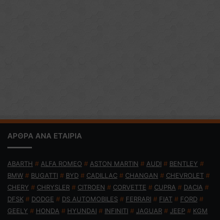
ΑΡΘΡΑ ΑΝΑ ΕΤΑΙΡΙΑ
ABARTH
#
ALFA ROMEO
#
ASTON MARTIN
#
AUDI
#
BENTLEY
#
BMW
#
BUGATTI
#
BYD
#
CADILLAC
#
CHANGAN
#
CHEVROLET
#
CHERY
#
CHRYSLER
#
CITROEN
#
CORVETTE
#
CUPRA
#
DACIA
#
DFSK
#
DODGE
#
DS AUTOMOBILES
#
FERRARI
#
FIAT
#
FORD
#
GEELY
#
HONDA
#
HYUNDAI
#
INFINITI
#
JAGUAR
#
JEEP
#
KGM