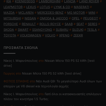
#
KIA
#
KOENIGSEGG
#
LAMBORGHINI
#
LANCIA
#
LAND ROVER
#
LEAPMOTOR
#
LEXUS
#
LOTUS
#
LYNK & CO
#
MASERATI
#
MAZDA
#
MCLAREN
#
MERCEDES-BENZ
#
MG MOTOR
#
MINI
#
MITSUBISHI
#
NISSAN
#
OMODA & JAECOO
#
OPEL
#
PEUGEOT
#
PORSCHE
#
RENAULT
#
ROLLS-ROYCE
#
SAAB
#
SEAT
#
SERES
#
SKODA
#
SMART
#
SSANGYONG
#
SUBARU
#
SUZUKI
#
TESLA
#
TOYOTA
#
VOLKSWAGEN
#
VOLVO
#
XPENG
#
ZEEKR
ΠΡΟΣΦΑΤΑ ΣΧΟΛΙΑ
Nίκος Ι. Mαρινόπουλος
στο
Nissan Micra 150 PS 52 kWh [test
drive]
Γιώργος
στο
Nissan Micra 150 PS 52 kWh [test drive]
ΦΩΤΙΟΣ ΣΠΑΘΗΣ
στο
Νέο Audi Q9: Το μεγαλύτερο Audi όλων των
εποχών με V6 diesel και τεχνολογία αιχμής
Nίκος Ι. Mαρινόπουλος
στο
Γιατί όλοι οι κατασκευαστές επιλέγουν
πλέον τον κινητήρα 1.5 Turbo;