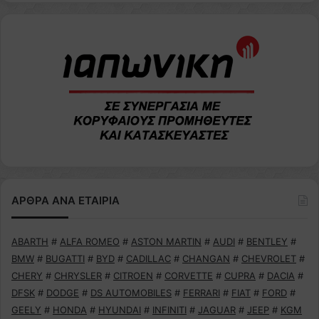
ΑΡΘΡΑ ΑΝΑ ΕΤΑΙΡΙΑ
ABARTH
#
ALFA ROMEO
#
ASTON MARTIN
#
AUDI
#
BENTLEY
#
BMW
#
BUGATTI
#
BYD
#
CADILLAC
#
CHANGAN
#
CHEVROLET
#
CHERY
#
CHRYSLER
#
CITROEN
#
CORVETTE
#
CUPRA
#
DACIA
#
DFSK
#
DODGE
#
DS AUTOMOBILES
#
FERRARI
#
FIAT
#
FORD
#
GEELY
#
HONDA
#
HYUNDAI
#
INFINITI
#
JAGUAR
#
JEEP
#
KGM