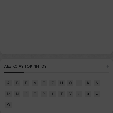
ΛΕΞΙΚΟ ΑΥΤΟΚΙΝΗΤΟΥ
Α
Β
Γ
Δ
Ε
Ζ
Η
Θ
Ι
Κ
Λ
Μ
Ν
Ο
Π
Ρ
Σ
Τ
Υ
Φ
Χ
Ψ
Ω