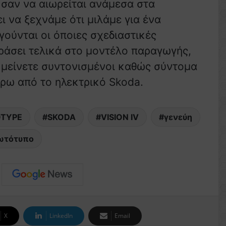
ι σαν να αιωρείται ανάμεσα στα
ι να ξεχνάμε ότι μιλάμε για ένα
ούνται οι όποιες σχεδιαστικές
εράσει τελικά στο μοντέλο παραγωγής,
ς μείνετε συντονισμένοι καθώς σύντομα
ύρω από το ηλεκτρικό Skoda.
OTYPE
SKODA
VISION IV
γενεύη
ωτότυπο
X
LinkedIn
Email