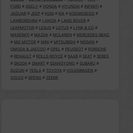
FORD
#
GEELY
#
HONDA
#
HYUNDAI
#
INFINITI
#
JAGUAR
#
JEEP
#
KGM
#
KIA
#
KOENIGSEGG
#
LAMBORGHINI
#
LANCIA
#
LAND ROVER
#
LEAPMOTOR
#
LEXUS
#
LOTUS
#
LYNK & CO
#
MASERATI
#
MAZDA
#
MCLAREN
#
MERCEDES-BENZ
#
MG MOTOR
#
MINI
#
MITSUBISHI
#
NISSAN
#
OMODA & JAECOO
#
OPEL
#
PEUGEOT
#
PORSCHE
#
RENAULT
#
ROLLS-ROYCE
#
SAAB
#
SEAT
#
SERES
#
SKODA
#
SMART
#
SSANGYONG
#
SUBARU
#
SUZUKI
#
TESLA
#
TOYOTA
#
VOLKSWAGEN
#
VOLVO
#
XPENG
#
ZEEKR