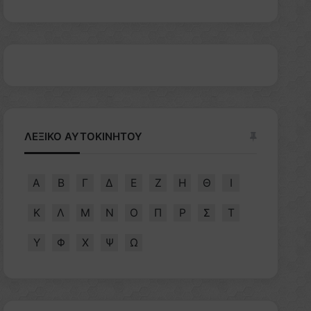
ΛΕΞΙΚΟ ΑΥΤΟΚΙΝΗΤΟΥ
Α
Β
Γ
Δ
Ε
Ζ
Η
Θ
Ι
Κ
Λ
Μ
Ν
Ο
Π
Ρ
Σ
Τ
Υ
Φ
Χ
Ψ
Ω