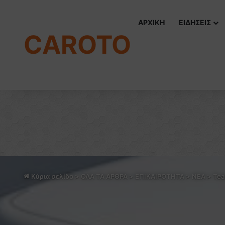
ΑΡΧΙΚΗ
ΕΙΔΗΣΕΙΣ
CAROTO
Κύρια σελίδα
>
ΟΛΑ ΤΑ ΑΡΘΡΑ
>
ΕΠΙΚΑΙΡΟΤΗΤΑ
>
NEA
>
Tea