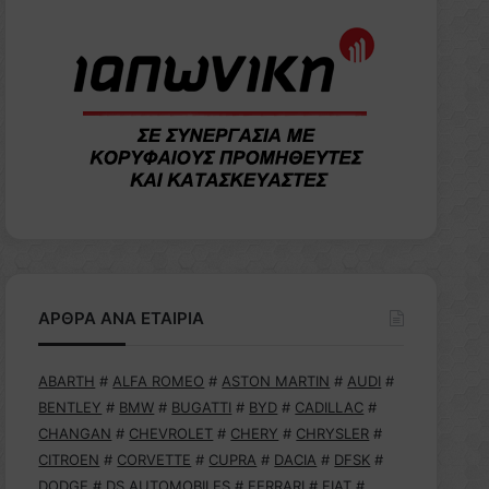
ΑΡΘΡΑ ΑΝΑ ΕΤΑΙΡΙΑ
ABARTH
#
ALFA ROMEO
#
ASTON MARTIN
#
AUDI
#
BENTLEY
#
BMW
#
BUGATTI
#
BYD
#
CADILLAC
#
CHANGAN
#
CHEVROLET
#
CHERY
#
CHRYSLER
#
CITROEN
#
CORVETTE
#
CUPRA
#
DACIA
#
DFSK
#
DODGE
#
DS AUTOMOBILES
#
FERRARI
#
FIAT
#