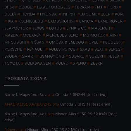
CHERY
#
CHRYSLER
#
CITROEN
#
CORVETTE
#
CUPRA
#
DACIA
#
DFSK
#
DODGE
#
DS AUTOMOBILES
#
FERRARI
#
FIAT
#
FORD
#
GEELY
#
HONDA
#
HYUNDAI
#
INFINITI
#
JAGUAR
#
JEEP
#
KGM
#
KIA
#
KOENIGSEGG
#
LAMBORGHINI
#
LANCIA
#
LAND ROVER
#
LEAPMOTOR
#
LEXUS
#
LOTUS
#
LYNK & CO
#
MASERATI
#
MAZDA
#
MCLAREN
#
MERCEDES-BENZ
#
MG MOTOR
#
MINI
#
MITSUBISHI
#
NISSAN
#
OMODA & JAECOO
#
OPEL
#
PEUGEOT
#
PORSCHE
#
RENAULT
#
ROLLS-ROYCE
#
SAAB
#
SEAT
#
SERES
#
SKODA
#
SMART
#
SSANGYONG
#
SUBARU
#
SUZUKI
#
TESLA
#
TOYOTA
#
VOLKSWAGEN
#
VOLVO
#
XPENG
#
ZEEKR
ΠΡΟΣΦΑΤΑ ΣΧΟΛΙΑ
Nίκος Ι. Mαρινόπουλος
στο
Omoda 5 SHS-H [test drive]
ΑΝΑΣΤΑΣΙΟΣ ΧΑΛΒΑΤΖΗΣ
στο
Omoda 5 SHS-H [test drive]
Nίκος Ι. Mαρινόπουλος
στο
Nissan Micra 150 PS 52 kWh [test
drive]
Γιώργος
στο
Nissan Micra 150 PS 52 kWh [test drive]