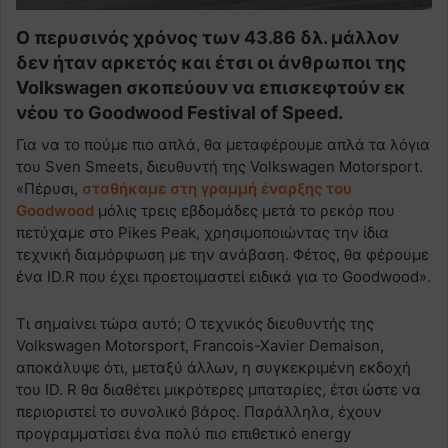
Ο περυσινός χρόνος των 43.86 δλ. μάλλον
δεν ήταν αρκετός και έτσι οι άνθρωποι της
Volkswagen σκοπεύουν να επισκεφτούν εκ
νέου το Goodwood Festival of Speed.
Για να το πούμε πιο απλά, θα μεταφέρουμε απλά τα λόγια
του Sven Smeets, διευθυντή της Volkswagen Motorsport.
«Πέρυσι,
σταθήκαμε στη γραμμή έναρξης του
Goodwood
μόλις τρεις εβδομάδες μετά το ρεκόρ που
πετύχαμε στο Pikes Peak, χρησιμοποιώντας την ίδια
τεχνική διαμόρφωση με την ανάβαση. Φέτος, θα φέρουμε
ένα ID.R που έχει προετοιμαστεί ειδικά για το Goodwood».
Τι σημαίνει τώρα αυτό; Ο τεχνικός διευθυντής της
Volkswagen Motorsport, Francois-Xavier Demaison,
αποκάλυψε ότι, μεταξύ άλλων, η συγκεκριμένη εκδοχή
του ID. R θα διαθέτει μικρότερες μπαταρίες, έτσι ώστε να
περιοριστεί το συνολικό βάρος. Παράλληλα, έχουν
προγραμματίσει ένα πολύ πιο επιθετικό energy