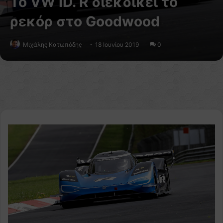
Το VW ID. R διεκδικεί το
ρεκόρ στο Goodwood
Μιχάλης Κατωπόδης
18 Ιουνίου 2019
0