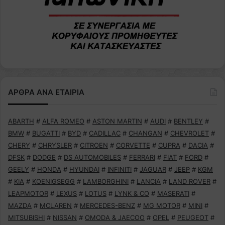
ΑΡΘΡΑ ΑΝΑ ΕΤΑΙΡΙΑ
ABARTH
#
ALFA ROMEO
#
ASTON MARTIN
#
AUDI
#
BENTLEY
#
BMW
#
BUGATTI
#
BYD
#
CADILLAC
#
CHANGAN
#
CHEVROLET
#
CHERY
#
CHRYSLER
#
CITROEN
#
CORVETTE
#
CUPRA
#
DACIA
#
DFSK
#
DODGE
#
DS AUTOMOBILES
#
FERRARI
#
FIAT
#
FORD
#
GEELY
#
HONDA
#
HYUNDAI
#
INFINITI
#
JAGUAR
#
JEEP
#
KGM
#
KIA
#
KOENIGSEGG
#
LAMBORGHINI
#
LANCIA
#
LAND ROVER
#
LEAPMOTOR
#
LEXUS
#
LOTUS
#
LYNK & CO
#
MASERATI
#
MAZDA
#
MCLAREN
#
MERCEDES-BENZ
#
MG MOTOR
#
MINI
#
MITSUBISHI
#
NISSAN
#
OMODA & JAECOO
#
OPEL
#
PEUGEOT
#