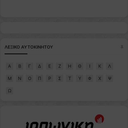
ΛΕΞΙΚΟ ΑΥΤΟΚΙΝΗΤΟΥ
Α
Β
Γ
Δ
Ε
Ζ
Η
Θ
Ι
Κ
Λ
Μ
Ν
Ο
Π
Ρ
Σ
Τ
Υ
Φ
Χ
Ψ
Ω