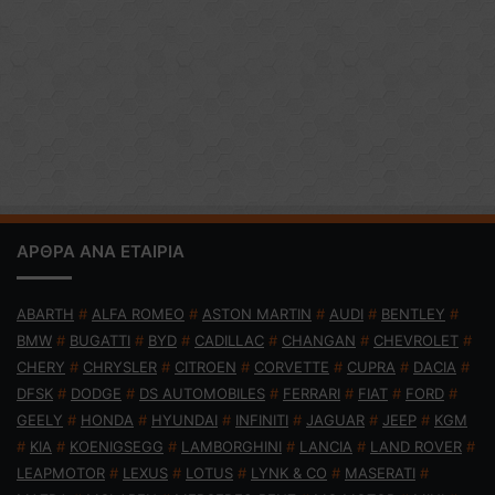
ΑΡΘΡΑ ΑΝΑ ΕΤΑΙΡΙΑ
ABARTH
#
ALFA ROMEO
#
ASTON MARTIN
#
AUDI
#
BENTLEY
#
BMW
#
BUGATTI
#
BYD
#
CADILLAC
#
CHANGAN
#
CHEVROLET
#
CHERY
#
CHRYSLER
#
CITROEN
#
CORVETTE
#
CUPRA
#
DACIA
#
DFSK
#
DODGE
#
DS AUTOMOBILES
#
FERRARI
#
FIAT
#
FORD
#
GEELY
#
HONDA
#
HYUNDAI
#
INFINITI
#
JAGUAR
#
JEEP
#
KGM
#
KIA
#
KOENIGSEGG
#
LAMBORGHINI
#
LANCIA
#
LAND ROVER
#
LEAPMOTOR
#
LEXUS
#
LOTUS
#
LYNK & CO
#
MASERATI
#