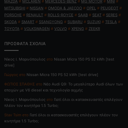
MAZDA
#
MCLAREN
#
MERCEDES-BENZ
#
MG MOTOR
#
MINI
#
MITSUBISHI
#
NISSAN
#
OMODA & JAECOO
#
OPEL
#
PEUGEOT
#
PORSCHE
#
RENAULT
#
ROLLS-ROYCE
#
SAAB
#
SEAT
#
SERES
#
SKODA
#
SMART
#
SSANGYONG
#
SUBARU
#
SUZUKI
#
TESLA
#
TOYOTA
#
VOLKSWAGEN
#
VOLVO
#
XPENG
#
ZEEKR
ΠΡΟΣΦΑΤΑ ΣΧΟΛΙΑ
Nίκος Ι. Mαρινόπουλος
στο
Nissan Micra 150 PS 52 kWh [test
drive]
Γιώργος
στο
Nissan Micra 150 PS 52 kWh [test drive]
ΦΩΤΙΟΣ ΣΠΑΘΗΣ
στο
Νέο Audi Q9: Το μεγαλύτερο Audi όλων των
εποχών με V6 diesel και τεχνολογία αιχμής
Nίκος Ι. Mαρινόπουλος
στο
Γιατί όλοι οι κατασκευαστές επιλέγουν
πλέον τον κινητήρα 1.5 Turbo;
Stav Tsim
στο
Γιατί όλοι οι κατασκευαστές επιλέγουν πλέον τον
κινητήρα 1.5 Turbo;