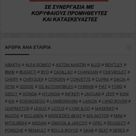
ΑΡΘΡΑ ΑΝΑ ΕΤΑΙΡΙΑ
ABARTH
#
ALFA ROMEO
#
ASTON MARTIN
#
AUDI
#
BENTLEY
#
BMW
#
BUGATTI
#
BYD
#
CADILLAC
#
CHANGAN
#
CHEVROLET
#
CHERY
#
CHRYSLER
#
CITROEN
#
CORVETTE
#
CUPRA
#
DACIA
#
DFSK
#
DODGE
#
DS AUTOMOBILES
#
FERRARI
#
FIAT
#
FORD
#
GEELY
#
HONDA
#
HYUNDAI
#
INFINITI
#
JAGUAR
#
JEEP
#
KGM
#
KIA
#
KOENIGSEGG
#
LAMBORGHINI
#
LANCIA
#
LAND ROVER
#
LEAPMOTOR
#
LEXUS
#
LOTUS
#
LYNK & CO
#
MASERATI
#
MAZDA
#
MCLAREN
#
MERCEDES-BENZ
#
MG MOTOR
#
MINI
#
MITSUBISHI
#
NISSAN
#
OMODA & JAECOO
#
OPEL
#
PEUGEOT
#
PORSCHE
#
RENAULT
#
ROLLS-ROYCE
#
SAAB
#
SEAT
#
SERES
#