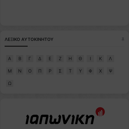
ΛΕΞΙΚΟ ΑΥΤΟΚΙΝΗΤΟΥ
Α
Β
Γ
Δ
Ε
Ζ
Η
Θ
Ι
Κ
Λ
Μ
Ν
Ο
Π
Ρ
Σ
Τ
Υ
Φ
Χ
Ψ
Ω