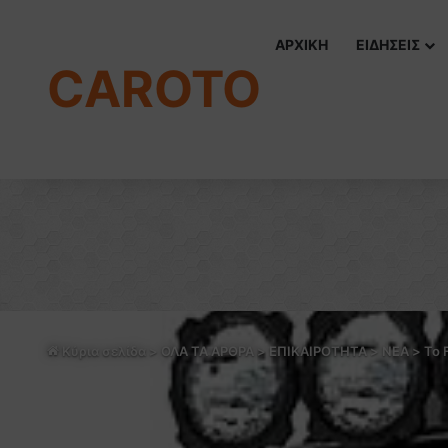
ΑΡΧΙΚΗ
ΕΙΔΗΣΕΙΣ
CAROTO
Κύρια σελίδα
>
ΟΛΑ ΤΑ ΑΡΘΡΑ
>
ΕΠΙΚΑΙΡΟΤΗΤΑ
>
NEA
>
Το 