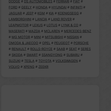
DODGE
#
DS AUTOMOBILES
#
FERRARI
#
FIAT
#
FORD
#
GEELY
#
HONDA
#
HYUNDAI
#
INFINITI
#
JAGUAR
#
JEEP
#
KGM
#
KIA
#
KOENIGSEGG
#
LAMBORGHINI
#
LANCIA
#
LAND ROVER
#
LEAPMOTOR
#
LEXUS
#
LOTUS
#
LYNK & CO
#
MASERATI
#
MAZDA
#
MCLAREN
#
MERCEDES-BENZ
#
MG MOTOR
#
MINI
#
MITSUBISHI
#
NISSAN
#
OMODA & JAECOO
#
OPEL
#
PEUGEOT
#
PORSCHE
#
RENAULT
#
ROLLS-ROYCE
#
SAAB
#
SEAT
#
SERES
#
SKODA
#
SMART
#
SSANGYONG
#
SUBARU
#
SUZUKI
#
TESLA
#
TOYOTA
#
VOLKSWAGEN
#
VOLVO
#
XPENG
#
ZEEKR