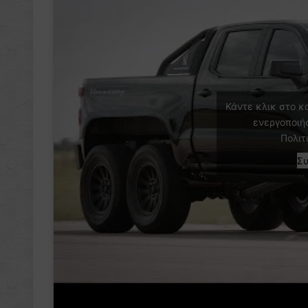
Κάντε κλικ στο κ
ενεργοποιή
Πολιτ
Σ