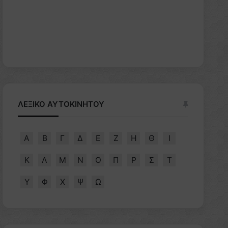
ΛΕΞΙΚΟ ΑΥΤΟΚΙΝΗΤΟΥ
Α
Β
Γ
Δ
Ε
Ζ
Η
Θ
Ι
Κ
Λ
Μ
Ν
Ο
Π
Ρ
Σ
Τ
Υ
Φ
Χ
Ψ
Ω