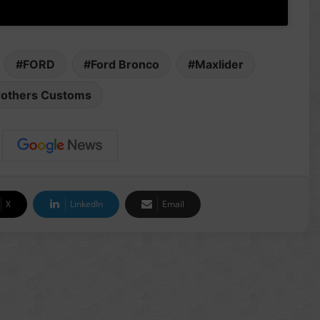
FORD
Ford Bronco
Maxlider
rothers Customs
X
LinkedIn
Email