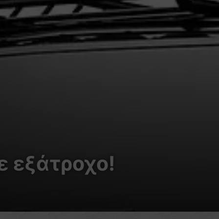
νε εξάτροχο!