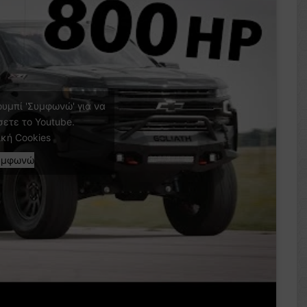
ουμπί 'Συμφωνώ' για να
σετε το Youtube.
ική Cookies
υμφωνώ