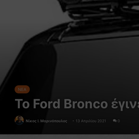
NEA
Το Ford Bronco έγι
Nίκος Ι. Mαρινόπουλος
13 Απριλίου 2021
0