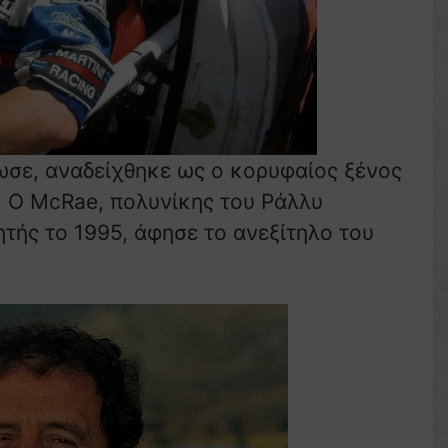
ωσε, αναδείχθηκε ως ο κορυφαίος ξένος
 Ο McRae, πολυνίκης του Ράλλυ
τής το 1995, άφησε το ανεξίτηλο του