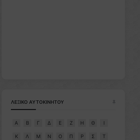
ΛΕΞΙΚΟ ΑΥΤΟΚΙΝΗΤΟΥ
Α
Β
Γ
Δ
Ε
Ζ
Η
Θ
Ι
Κ
Λ
Μ
Ν
Ο
Π
Ρ
Σ
Τ