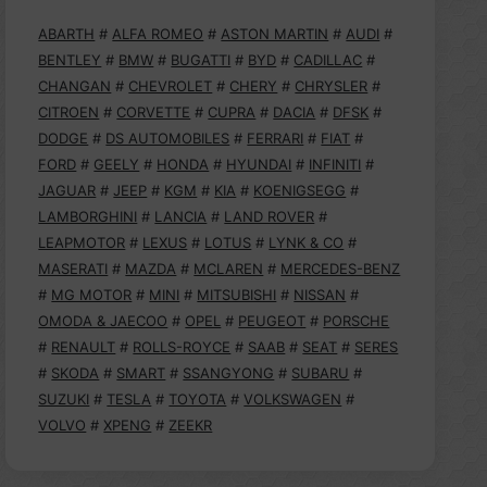
ABARTH
#
ALFA ROMEO
#
ASTON MARTIN
#
AUDI
#
BENTLEY
#
BMW
#
BUGATTI
#
BYD
#
CADILLAC
#
CHANGAN
#
CHEVROLET
#
CHERY
#
CHRYSLER
#
CITROEN
#
CORVETTE
#
CUPRA
#
DACIA
#
DFSK
#
DODGE
#
DS AUTOMOBILES
#
FERRARI
#
FIAT
#
FORD
#
GEELY
#
HONDA
#
HYUNDAI
#
INFINITI
#
JAGUAR
#
JEEP
#
KGM
#
KIA
#
KOENIGSEGG
#
LAMBORGHINI
#
LANCIA
#
LAND ROVER
#
LEAPMOTOR
#
LEXUS
#
LOTUS
#
LYNK & CO
#
MASERATI
#
MAZDA
#
MCLAREN
#
MERCEDES-BENZ
#
MG MOTOR
#
MINI
#
MITSUBISHI
#
NISSAN
#
OMODA & JAECOO
#
OPEL
#
PEUGEOT
#
PORSCHE
#
RENAULT
#
ROLLS-ROYCE
#
SAAB
#
SEAT
#
SERES
#
SKODA
#
SMART
#
SSANGYONG
#
SUBARU
#
SUZUKI
#
TESLA
#
TOYOTA
#
VOLKSWAGEN
#
VOLVO
#
XPENG
#
ZEEKR