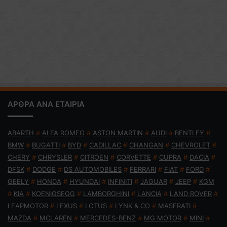
ΑΡΘΡΑ ΑΝΑ ΕΤΑΙΡΙΑ
ABARTH
#
ALFA ROMEO
#
ASTON MARTIN
#
AUDI
#
BENTLEY
#
BMW
#
BUGATTI
#
BYD
#
CADILLAC
#
CHANGAN
#
CHEVROLET
#
CHERY
#
CHRYSLER
#
CITROEN
#
CORVETTE
#
CUPRA
#
DACIA
#
DFSK
#
DODGE
#
DS AUTOMOBILES
#
FERRARI
#
FIAT
#
FORD
#
GEELY
#
HONDA
#
HYUNDAI
#
INFINITI
#
JAGUAR
#
JEEP
#
KGM
#
KIA
#
KOENIGSEGG
#
LAMBORGHINI
#
LANCIA
#
LAND ROVER
#
LEAPMOTOR
#
LEXUS
#
LOTUS
#
LYNK & CO
#
MASERATI
#
MAZDA
#
MCLAREN
#
MERCEDES-BENZ
#
MG MOTOR
#
MINI
#