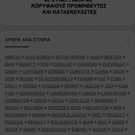
ΑΡΘΡΑ ΑΝΑ ΕΤΑΙΡΙΑ
ABARTH
#
ALFA ROMEO
#
ASTON MARTIN
#
AUDI
#
BENTLEY
#
BMW
#
BUGATTI
#
BYD
#
CADILLAC
#
CHANGAN
#
CHEVROLET
#
CHERY
#
CHRYSLER
#
CITROEN
#
CORVETTE
#
CUPRA
#
DACIA
#
DFSK
#
DODGE
#
DS AUTOMOBILES
#
FERRARI
#
FIAT
#
FORD
#
GEELY
#
HONDA
#
HYUNDAI
#
INFINITI
#
JAGUAR
#
JEEP
#
KGM
#
KIA
#
KOENIGSEGG
#
LAMBORGHINI
#
LANCIA
#
LAND ROVER
#
LEAPMOTOR
#
LEXUS
#
LOTUS
#
LYNK & CO
#
MASERATI
#
MAZDA
#
MCLAREN
#
MERCEDES-BENZ
#
MG MOTOR
#
MINI
#
MITSUBISHI
#
NISSAN
#
OMODA & JAECOO
#
OPEL
#
PEUGEOT
#
PORSCHE
#
RENAULT
#
ROLLS-ROYCE
#
SAAB
#
SEAT
#
SERES
#
SKODA
#
SMART
#
SSANGYONG
#
SUBARU
#
SUZUKI
#
TESLA
#