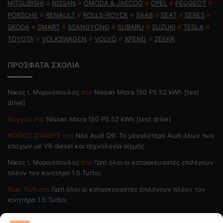
MITSUBISHI
#
NISSAN
#
OMODA & JAECOO
#
OPEL
#
PEUGEOT
#
PORSCHE
#
RENAULT
#
ROLLS-ROYCE
#
SAAB
#
SEAT
#
SERES
#
SKODA
#
SMART
#
SSANGYONG
#
SUBARU
#
SUZUKI
#
TESLA
#
TOYOTA
#
VOLKSWAGEN
#
VOLVO
#
XPENG
#
ZEEKR
ΠΡΟΣΦΑΤΑ ΣΧΟΛΙΑ
Nίκος Ι. Mαρινόπουλος
στο
Nissan Micra 150 PS 52 kWh [test
drive]
Γιώργος
στο
Nissan Micra 150 PS 52 kWh [test drive]
ΦΩΤΙΟΣ ΣΠΑΘΗΣ
στο
Νέο Audi Q9: Το μεγαλύτερο Audi όλων των
εποχών με V6 diesel και τεχνολογία αιχμής
Nίκος Ι. Mαρινόπουλος
στο
Γιατί όλοι οι κατασκευαστές επιλέγουν
πλέον τον κινητήρα 1.5 Turbo;
Stav Tsim
στο
Γιατί όλοι οι κατασκευαστές επιλέγουν πλέον τον
κινητήρα 1.5 Turbo;