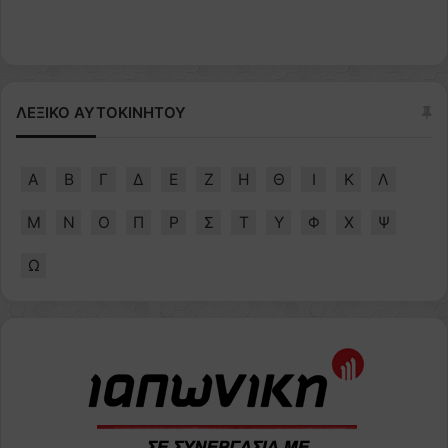
ΛΕΞΙΚΟ ΑΥΤΟΚΙΝΗΤΟΥ
Α
Β
Γ
Δ
Ε
Ζ
Η
Θ
Ι
Κ
Λ
Μ
Ν
Ο
Π
Ρ
Σ
Τ
Υ
Φ
Χ
Ψ
Ω