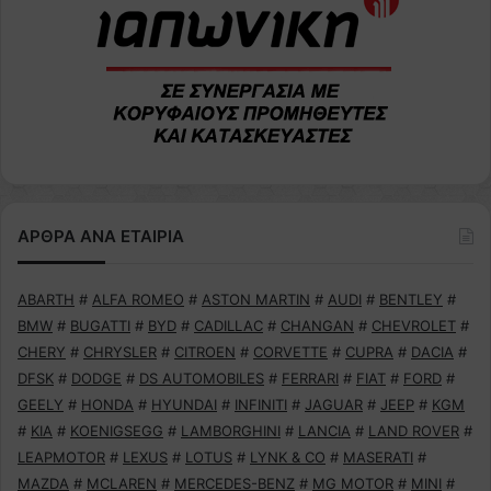
ΑΡΘΡΑ ΑΝΑ ΕΤΑΙΡΙΑ
ABARTH
#
ALFA ROMEO
#
ASTON MARTIN
#
AUDI
#
BENTLEY
#
BMW
#
BUGATTI
#
BYD
#
CADILLAC
#
CHANGAN
#
CHEVROLET
#
CHERY
#
CHRYSLER
#
CITROEN
#
CORVETTE
#
CUPRA
#
DACIA
#
DFSK
#
DODGE
#
DS AUTOMOBILES
#
FERRARI
#
FIAT
#
FORD
#
GEELY
#
HONDA
#
HYUNDAI
#
INFINITI
#
JAGUAR
#
JEEP
#
KGM
#
KIA
#
KOENIGSEGG
#
LAMBORGHINI
#
LANCIA
#
LAND ROVER
#
LEAPMOTOR
#
LEXUS
#
LOTUS
#
LYNK & CO
#
MASERATI
#
MAZDA
#
MCLAREN
#
MERCEDES-BENZ
#
MG MOTOR
#
MINI
#