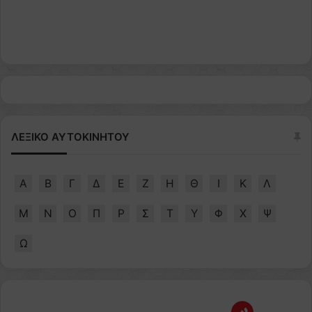
ΛΕΞΙΚΟ ΑΥΤΟΚΙΝΗΤΟΥ
Α
Β
Γ
Δ
Ε
Ζ
Η
Θ
Ι
Κ
Λ
Μ
Ν
Ο
Π
Ρ
Σ
Τ
Υ
Φ
Χ
Ψ
Ω