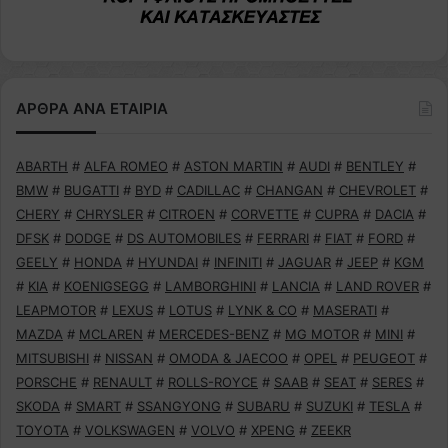
ΑΡΘΡΑ ΑΝΑ ΕΤΑΙΡΙΑ
ABARTH
#
ALFA ROMEO
#
ASTON MARTIN
#
AUDI
#
BENTLEY
#
BMW
#
BUGATTI
#
BYD
#
CADILLAC
#
CHANGAN
#
CHEVROLET
#
CHERY
#
CHRYSLER
#
CITROEN
#
CORVETTE
#
CUPRA
#
DACIA
#
DFSK
#
DODGE
#
DS AUTOMOBILES
#
FERRARI
#
FIAT
#
FORD
#
GEELY
#
HONDA
#
HYUNDAI
#
INFINITI
#
JAGUAR
#
JEEP
#
KGM
#
KIA
#
KOENIGSEGG
#
LAMBORGHINI
#
LANCIA
#
LAND ROVER
#
LEAPMOTOR
#
LEXUS
#
LOTUS
#
LYNK & CO
#
MASERATI
#
MAZDA
#
MCLAREN
#
MERCEDES-BENZ
#
MG MOTOR
#
MINI
#
MITSUBISHI
#
NISSAN
#
OMODA & JAECOO
#
OPEL
#
PEUGEOT
#
PORSCHE
#
RENAULT
#
ROLLS-ROYCE
#
SAAB
#
SEAT
#
SERES
#
SKODA
#
SMART
#
SSANGYONG
#
SUBARU
#
SUZUKI
#
TESLA
#
TOYOTA
#
VOLKSWAGEN
#
VOLVO
#
XPENG
#
ZEEKR