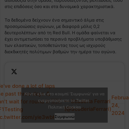
αισιοδοξία στην ομάδα, παρουσιάζοντας βελτιώσεις τόσο
στις επιδόσεις όσο και στα δυναμικά χαρακτηριστικά.
Τα δεδομένα δείχνουν ένα σημαντικό άλμα στις
προσομοιώσεις αγώνων, με διαφορά μόλις 0,2
δευτερολέπτων από τη Red Bull. Η ομάδα φαίνεται να
έχει αντιμετωπίσει τα περσινά προβλήματα υποβάθμισης
των ελαστικών, τοποθετώντας τους ως ισχυρούς
διεκδικητές πολύτιμων βαθμών την ημέρα του αγώνα.
e’ve done a lot of laps
he past three days 💪
Κάντε κλικ στο κουμπί 'Συμφωνώ' για να
Februa
ενεργοποιήσετε το Twitter.
— Scuderia Ferrari
an’t wait for round 1! 🇧🇭
24,
Πολιτική Cookies
(@ScuderiaFerrari)
F1Testing
2024
ic.twitter.com/yie3wbHiS5
Συμφωνώ