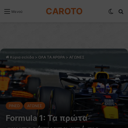
CAROTO
Switch
Α
Μενού
Κύρια σελίδα
>
ΟΛΑ ΤΑ ΑΡΘΡΑ
>
ΑΓΩΝΕΣ
PINED
ΑΓΩΝΕΣ
Formula 1: Τα πρώτα