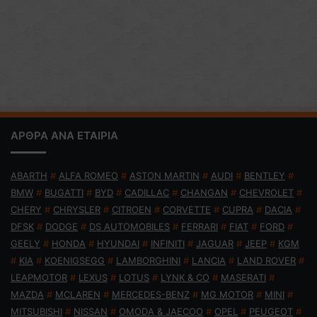
ΑΡΘΡΑ ΑΝΑ ΕΤΑΙΡΙΑ
ABARTH
#
ALFA ROMEO
#
ASTON MARTIN
#
AUDI
#
BENTLEY
#
BMW
#
BUGATTI
#
BYD
#
CADILLAC
#
CHANGAN
#
CHEVROLET
#
CHERY
#
CHRYSLER
#
CITROEN
#
CORVETTE
#
CUPRA
#
DACIA
#
DFSK
#
DODGE
#
DS AUTOMOBILES
#
FERRARI
#
FIAT
#
FORD
#
GEELY
#
HONDA
#
HYUNDAI
#
INFINITI
#
JAGUAR
#
JEEP
#
KGM
#
KIA
#
KOENIGSEGG
#
LAMBORGHINI
#
LANCIA
#
LAND ROVER
#
LEAPMOTOR
#
LEXUS
#
LOTUS
#
LYNK & CO
#
MASERATI
#
MAZDA
#
MCLAREN
#
MERCEDES-BENZ
#
MG MOTOR
#
MINI
#
MITSUBISHI
#
NISSAN
#
OMODA & JAECOO
#
OPEL
#
PEUGEOT
#