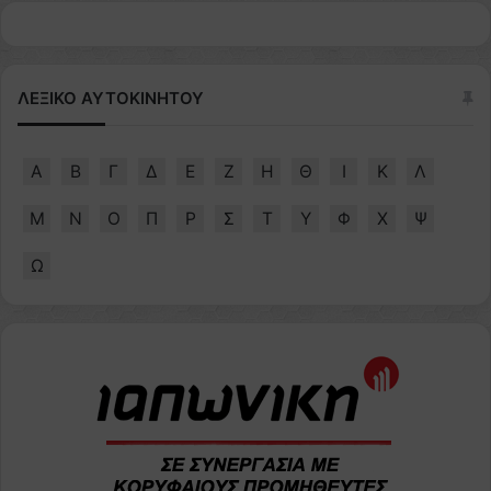
ΛΕΞΙΚΟ ΑΥΤΟΚΙΝΗΤΟΥ
Α
Β
Γ
Δ
Ε
Ζ
Η
Θ
Ι
Κ
Λ
Μ
Ν
Ο
Π
Ρ
Σ
Τ
Υ
Φ
Χ
Ψ
Ω