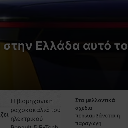
ch στην Ελλάδα αυτό 
ία
ιση,
η
Στα μελλοντικά
Η βιομηχανική
σχέδια
ραχοκοκαλιά του
ζει
περιλαμβάνεται η
ηλεκτρικού
παραγωγή
Renault 5 E-Tech