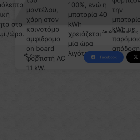
του
φορτίζο
ρόλεπτα
100%, ενώ η
μοντέλου,
την
ική
μπαταρία 40
χάρη στον
μπαταρί
ητα στα
kWh
καινοτόμο
kWh με
Ακολουθείστε μας
λμ./ώρα.
χρειάζεται
αμφίδρομο
παρόμοι
μία ώρα
on board
απόδοση
λιγότερο.
Share
φορτιστή AC
Facebook
11 kW.