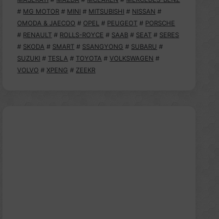
#
MG MOTOR
#
MINI
#
MITSUBISHI
#
NISSAN
#
OMODA & JAECOO
#
OPEL
#
PEUGEOT
#
PORSCHE
#
RENAULT
#
ROLLS-ROYCE
#
SAAB
#
SEAT
#
SERES
#
SKODA
#
SMART
#
SSANGYONG
#
SUBARU
#
SUZUKI
#
TESLA
#
TOYOTA
#
VOLKSWAGEN
#
VOLVO
#
XPENG
#
ZEEKR