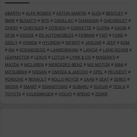
ABARTH
#
ALFA ROMEO
#
ASTON MARTIN
#
AUDI
#
BENTLEY
#
BMW
#
BUGATTI
#
BYD
#
CADILLAC
#
CHANGAN
#
CHEVROLET
#
CHERY
#
CHRYSLER
#
CITROEN
#
CORVETTE
#
CUPRA
#
DACIA
#
DFSK
#
DODGE
#
DS AUTOMOBILES
#
FERRARI
#
FIAT
#
FORD
#
GEELY
#
HONDA
#
HYUNDAI
#
INFINITI
#
JAGUAR
#
JEEP
#
KGM
#
KIA
#
KOENIGSEGG
#
LAMBORGHINI
#
LANCIA
#
LAND ROVER
#
LEAPMOTOR
#
LEXUS
#
LOTUS
#
LYNK & CO
#
MASERATI
#
MAZDA
#
MCLAREN
#
MERCEDES-BENZ
#
MG MOTOR
#
MINI
#
MITSUBISHI
#
NISSAN
#
OMODA & JAECOO
#
OPEL
#
PEUGEOT
#
PORSCHE
#
RENAULT
#
ROLLS-ROYCE
#
SAAB
#
SEAT
#
SERES
#
SKODA
#
SMART
#
SSANGYONG
#
SUBARU
#
SUZUKI
#
TESLA
#
TOYOTA
#
VOLKSWAGEN
#
VOLVO
#
XPENG
#
ZEEKR