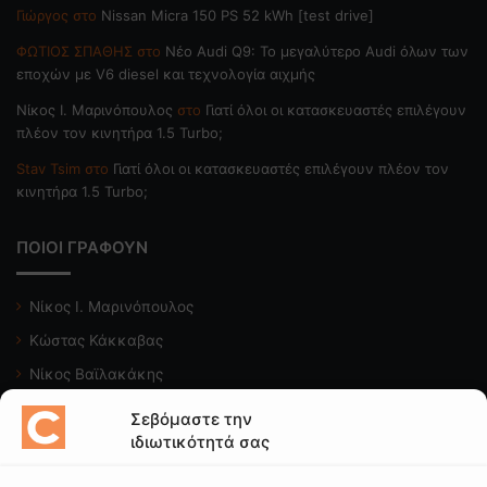
Γιώργος
στο
Nissan Micra 150 PS 52 kWh [test drive]
ΦΩΤΙΟΣ ΣΠΑΘΗΣ
στο
Νέο Audi Q9: Το μεγαλύτερο Audi όλων των
εποχών με V6 diesel και τεχνολογία αιχμής
Nίκος Ι. Mαρινόπουλος
στο
Γιατί όλοι οι κατασκευαστές επιλέγουν
πλέον τον κινητήρα 1.5 Turbo;
Stav Tsim
στο
Γιατί όλοι οι κατασκευαστές επιλέγουν πλέον τον
κινητήρα 1.5 Turbo;
ΠΟΙΟΙ ΓΡΑΦΟΥΝ
Νίκος Ι. Μαρινόπουλος
Κώστας Κάκκαβας
Νίκος Βαϊλακάκης
Μιχάλης Κατωπόδης
Σεβόμαστε την
ιδιωτικότητά σας
Κώστας Χαλκιαδάκης