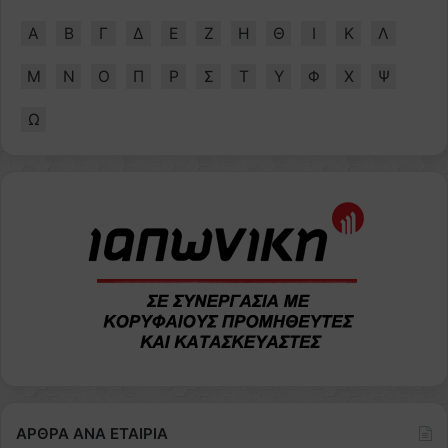
Α
Β
Γ
Δ
Ε
Ζ
Η
Θ
Ι
Κ
Λ
Μ
Ν
Ο
Π
Ρ
Σ
Τ
Υ
Φ
Χ
Ψ
Ω
ΑΡΘΡΑ ΑΝΑ ΕΤΑΙΡΙΑ