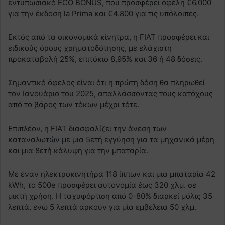
εντυπωσιακό ECO BONUS, που προσφέρει οφέλη €6.000
για την έκδοση la Prima και €4.800 για τις υπόλοιπες.
Εκτός από τα οικονομικά κίνητρα, η FIAT προσφέρει και
ειδικούς όρους χρηματοδότησης, με ελάχιστη
προκαταβολή 25%, επιτόκιο 8,95% και 36 ή 48 δόσεις.
Σημαντικό όφελος είναι ότι η πρώτη δόση θα πληρωθεί
τον Ιανουάριο του 2025, απαλλάσσοντας τους κατόχους
από το βάρος των τόκων μέχρι τότε.
Επιπλέον, η FIAT διασφαλίζει την άνεση των
καταναλωτών με μια 5ετή εγγύηση για τα μηχανικά μέρη
και μια 8ετή κάλυψη για την μπαταρία.
Με έναν ηλεκτροκινητήρα 118 ίππων και μια μπαταρία 42
kWh, το 500e προσφέρει αυτονομία έως 320 χλμ. σε
μικτή χρήση. Η ταχυφόρτιση από 0-80% διαρκεί μόλις 35
λεπτά, ενώ 5 λεπτά αρκούν για μία εμβέλεια 50 χλμ.