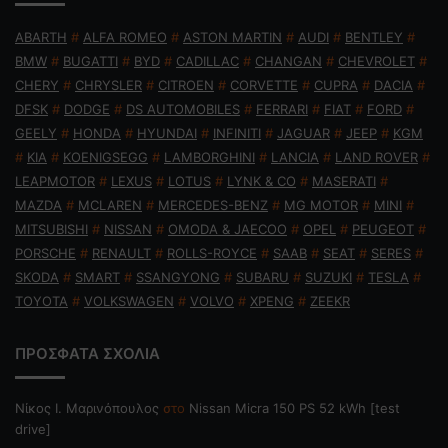
ABARTH
#
ALFA ROMEO
#
ASTON MARTIN
#
AUDI
#
BENTLEY
#
BMW
#
BUGATTI
#
BYD
#
CADILLAC
#
CHANGAN
#
CHEVROLET
#
CHERY
#
CHRYSLER
#
CITROEN
#
CORVETTE
#
CUPRA
#
DACIA
#
DFSK
#
DODGE
#
DS AUTOMOBILES
#
FERRARI
#
FIAT
#
FORD
#
GEELY
#
HONDA
#
HYUNDAI
#
INFINITI
#
JAGUAR
#
JEEP
#
KGM
#
KIA
#
KOENIGSEGG
#
LAMBORGHINI
#
LANCIA
#
LAND ROVER
#
LEAPMOTOR
#
LEXUS
#
LOTUS
#
LYNK & CO
#
MASERATI
#
MAZDA
#
MCLAREN
#
MERCEDES-BENZ
#
MG MOTOR
#
MINI
#
MITSUBISHI
#
NISSAN
#
OMODA & JAECOO
#
OPEL
#
PEUGEOT
#
PORSCHE
#
RENAULT
#
ROLLS-ROYCE
#
SAAB
#
SEAT
#
SERES
#
SKODA
#
SMART
#
SSANGYONG
#
SUBARU
#
SUZUKI
#
TESLA
#
TOYOTA
#
VOLKSWAGEN
#
VOLVO
#
XPENG
#
ZEEKR
ΠΡΟΣΦΑΤΑ ΣΧΟΛΙΑ
Nίκος Ι. Mαρινόπουλος
στο
Nissan Micra 150 PS 52 kWh [test
drive]