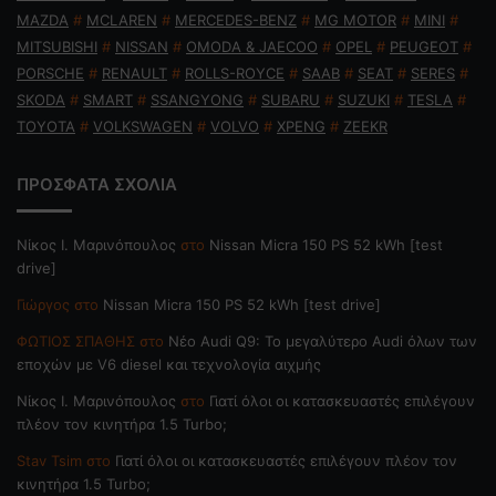
MAZDA
#
MCLAREN
#
MERCEDES-BENZ
#
MG MOTOR
#
MINI
#
MITSUBISHI
#
NISSAN
#
OMODA & JAECOO
#
OPEL
#
PEUGEOT
#
PORSCHE
#
RENAULT
#
ROLLS-ROYCE
#
SAAB
#
SEAT
#
SERES
#
SKODA
#
SMART
#
SSANGYONG
#
SUBARU
#
SUZUKI
#
TESLA
#
TOYOTA
#
VOLKSWAGEN
#
VOLVO
#
XPENG
#
ZEEKR
ΠΡΟΣΦΑΤΑ ΣΧΟΛΙΑ
Nίκος Ι. Mαρινόπουλος
στο
Nissan Micra 150 PS 52 kWh [test
drive]
Γιώργος
στο
Nissan Micra 150 PS 52 kWh [test drive]
ΦΩΤΙΟΣ ΣΠΑΘΗΣ
στο
Νέο Audi Q9: Το μεγαλύτερο Audi όλων των
εποχών με V6 diesel και τεχνολογία αιχμής
Nίκος Ι. Mαρινόπουλος
στο
Γιατί όλοι οι κατασκευαστές επιλέγουν
πλέον τον κινητήρα 1.5 Turbo;
Stav Tsim
στο
Γιατί όλοι οι κατασκευαστές επιλέγουν πλέον τον
κινητήρα 1.5 Turbo;