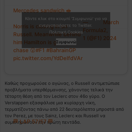
Mercedes sandwich 🥪
Κάντε κλικ στο κουμπί 'Συμφωνώ' για να
—
March
ενεργοποιήσετε το Twitter.
Norris is closing in on
Formula
2,
Πολιτική Cookies
Russell. Meanwhile behind
1 (@F1)
2024
him Hamilton is giving
Συμφωνώ
chase 😮
#F1
#BahrainGP
pic.twitter.com/YdDeIfdVAr
Καθώς προχωρούσε ο αγώνας, ο Russell αντιμετώπισε
προβλήματα υπερθέρμανσης, χάνοντας τελικά την
τέταρτη θέση από τον Leclerc στον 46ο γύρο. Ο
Verstappen εξασφάλισε μια κυρίαρχη νίκη,
τερματίζοντας πάνω από 22 δευτερόλεπτα μπροστά από
τον Perez, με τους Sainz, Leclerc και Russell να
🏁 LAP 57/57 🏁
συμπληρώνουν την πρώτη πεντάδα.