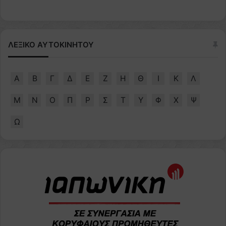
ΛΕΞΙΚΟ ΑΥΤΟΚΙΝΗΤΟΥ
Α
Β
Γ
Δ
Ε
Ζ
Η
Θ
Ι
Κ
Λ
Μ
Ν
Ο
Π
Ρ
Σ
Τ
Υ
Φ
Χ
Ψ
Ω