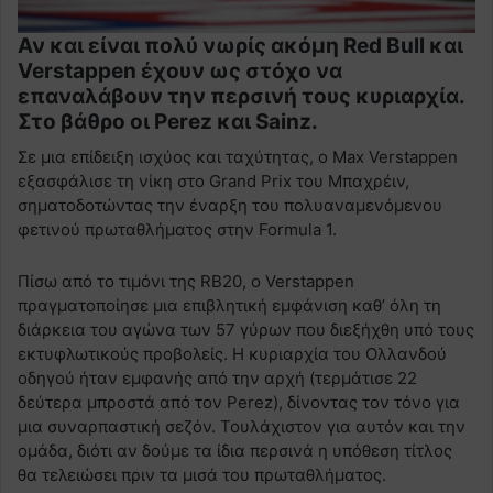
Αν και είναι πολύ νωρίς ακόμη Red Bull και
Verstappen έχουν ως στόχο να
επαναλάβουν την περσινή τους κυριαρχία.
Στο βάθρο οι Perez και Sainz.
Σε μια επίδειξη ισχύος και ταχύτητας, ο Max Verstappen
εξασφάλισε τη νίκη στο Grand Prix του Μπαχρέιν,
σηματοδοτώντας την έναρξη του πολυαναμενόμενου
φετινού πρωταθλήματος στην Formula 1.
Πίσω από το τιμόνι της RB20, ο Verstappen
πραγματοποίησε μια επιβλητική εμφάνιση καθ’ όλη τη
διάρκεια του αγώνα των 57 γύρων που διεξήχθη υπό τους
εκτυφλωτικούς προβολείς. Η κυριαρχία του Ολλανδού
οδηγού ήταν εμφανής από την αρχή (τερμάτισε 22
δεύτερα μπροστά από τον Perez), δίνοντας τον τόνο για
μια συναρπαστική σεζόν. Τουλάχιστον για αυτόν και την
ομάδα, διότι αν δούμε τα ίδια περσινά η υπόθεση τίτλος
θα τελειώσει πριν τα μισά του πρωταθλήματος.