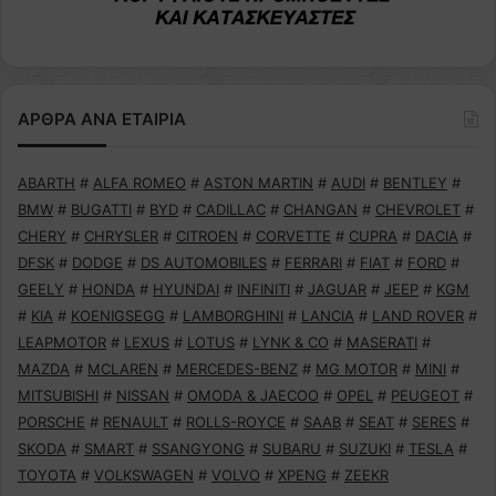
ΑΡΘΡΑ ΑΝΑ ΕΤΑΙΡΙΑ
ABARTH
#
ALFA ROMEO
#
ASTON MARTIN
#
AUDI
#
BENTLEY
#
BMW
#
BUGATTI
#
BYD
#
CADILLAC
#
CHANGAN
#
CHEVROLET
#
CHERY
#
CHRYSLER
#
CITROEN
#
CORVETTE
#
CUPRA
#
DACIA
#
DFSK
#
DODGE
#
DS AUTOMOBILES
#
FERRARI
#
FIAT
#
FORD
#
GEELY
#
HONDA
#
HYUNDAI
#
INFINITI
#
JAGUAR
#
JEEP
#
KGM
#
KIA
#
KOENIGSEGG
#
LAMBORGHINI
#
LANCIA
#
LAND ROVER
#
LEAPMOTOR
#
LEXUS
#
LOTUS
#
LYNK & CO
#
MASERATI
#
MAZDA
#
MCLAREN
#
MERCEDES-BENZ
#
MG MOTOR
#
MINI
#
MITSUBISHI
#
NISSAN
#
OMODA & JAECOO
#
OPEL
#
PEUGEOT
#
PORSCHE
#
RENAULT
#
ROLLS-ROYCE
#
SAAB
#
SEAT
#
SERES
#
SKODA
#
SMART
#
SSANGYONG
#
SUBARU
#
SUZUKI
#
TESLA
#
TOYOTA
#
VOLKSWAGEN
#
VOLVO
#
XPENG
#
ZEEKR