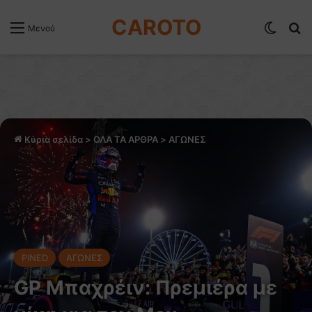
CAROTO
Switch
Α
Μενού
Κύρια σελίδα
>
ΟΛΑ ΤΑ ΑΡΘΡΑ
>
ΑΓΩΝΕΣ
PINED
ΑΓΩΝΕΣ
GP Μπαχρέιν: Πρεμιέρα με