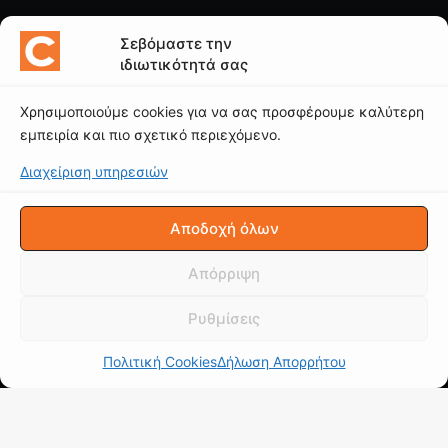
ΠΟΙΟΙ ΓΡΑΦΟΥΝ
Σεβόμαστε την
ιδιωτικότητά σας
Νίκος Ι. Μαρινόπουλος
Χρησιμοποιούμε cookies για να σας προσφέρουμε καλύτερη
Κώστας Κάκκαβας
εμπειρία και πιο σχετικό περιεχόμενο.
Νίκος Βαϊλακάκης
Διαχείριση υπηρεσιών
Μιχάλης Κατωπόδης
Κώστας Χαλκιαδάκης
Αποδοχή όλων
Δείτε το κανάλι μας
Απόρριψη
Ρυθμίσεις
Πολιτική Cookies
Δήλωση Απορρήτου
© CAROTO |
ΟΡΟΙ ΧΡΗΣΗΣ
|
ΠΟΛΙΤΙΚΗ ΑΠΟΡΡΗΤΟΥ
|
Δήλωση
Απορρήτου (ΕΕ)
|
Πολιτική Cookies (ΕΕ)
Copyright © 2025 - Απαγορεύεται η χρήση ή επανεκπομπή, μετά