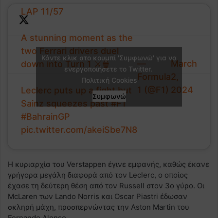
LAP 11/57
A stunning moment as the
two Ferrari drivers duel
Κάντε κλικ στο κουμπί 'Συμφωνώ' για να
—
March
down into Turn 1 ⚔️🍿
ενεργοποιήσετε το Twitter.
Formula
2,
Πολιτική Cookies
1 (@F1)
2024
Leclerc puts up a fight but
Συμφωνώ
Sainz squeezes past
#F1
#BahrainGP
pic.twitter.com/akeiSbe7N8
Η κυριαρχία του Verstappen έγινε εμφανής, καθώς έκανε
γρήγορα μεγάλη διαφορά από τον Leclerc, ο οποίος
έχασε τη δεύτερη θέση από τον Russell στον 3ο γύρο. Οι
McLaren των Lando Norris και Oscar Piastri έδωσαν
σκληρή μάχη, προσπερνώντας την Aston Martin του
Fernando Alonso.