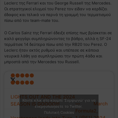
Leclerc της Ferrari και του George Russell της Mercedes.
Οι στρατηγικοί ελιγμοί του Perez τον είδαν να κερδίζει
έδαφος και τελικά να περνά τη γραμμή του τερματισμού
πίσω από τον team-mate του.
Ο Carlos Sainz της Ferrari έδειξε επίσης πως βρίσκεται σε
καλό φεγγάρι συμπληρώνοντας το βάθρο, αλλά η SF-24
τερμάτισε 14 δεύτερα πίσω από την RB20 του Perez. Ο
Leclerc ήταν εκτός ρυθμού και υπέπεσε σε κάποια
νευρικά λάθη για συμπληρώσει την πρώτη 4άδα και
μπροστά από την Mercedes του Russell.
⚫️⚫️⚫️⚫️⚫️
⚫️⚫️⚫️⚫️⚫️
LIGHTS OUT AND THE 2024
Κάντε κλικ στο κουμπί 'Συμφωνώ' για να
—
March
SEASON IS GOOOO!!!
ενεργοποιήσετε το Twitter.
Formula
2,
Πολιτική Cookies
1 (@F1)
2024