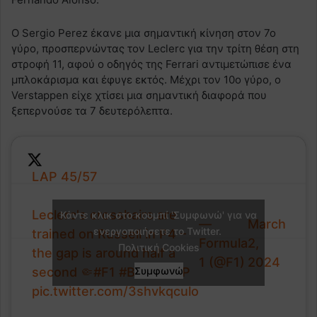
Ο Sergio Perez έκανε μια σημαντική κίνηση στον 7ο
γύρο, προσπερνώντας τον Leclerc για την τρίτη θέση στη
στροφή 11, αφού ο οδηγός της Ferrari αντιμετώπισε ένα
μπλοκάρισμα και έφυγε εκτός. Μέχρι τον 10ο γύρο, ο
Verstappen είχε χτίσει μια σημαντική διαφορά που
ξεπερνούσε τα 7 δευτερόλεπτα.
LAP 45/57
Leclerc's crosshairs are
Κάντε κλικ στο κουμπί 'Συμφωνώ' για να
—
March
ενεργοποιήσετε το Twitter.
trained on Russell in P4 –
Formula
2,
Πολιτική Cookies
the gap is around half a
1 (@F1)
2024
second 🤏
#F1
#BahrainGP
Συμφωνώ
pic.twitter.com/3shvkqculo