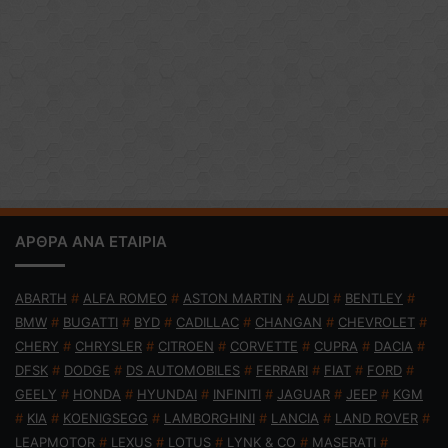
ΑΡΘΡΑ ΑΝΑ ΕΤΑΙΡΙΑ
ABARTH
#
ALFA ROMEO
#
ASTON MARTIN
#
AUDI
#
BENTLEY
#
BMW
#
BUGATTI
#
BYD
#
CADILLAC
#
CHANGAN
#
CHEVROLET
#
CHERY
#
CHRYSLER
#
CITROEN
#
CORVETTE
#
CUPRA
#
DACIA
#
DFSK
#
DODGE
#
DS AUTOMOBILES
#
FERRARI
#
FIAT
#
FORD
#
GEELY
#
HONDA
#
HYUNDAI
#
INFINITI
#
JAGUAR
#
JEEP
#
KGM
#
KIA
#
KOENIGSEGG
#
LAMBORGHINI
#
LANCIA
#
LAND ROVER
#
LEAPMOTOR
#
LEXUS
#
LOTUS
#
LYNK & CO
#
MASERATI
#