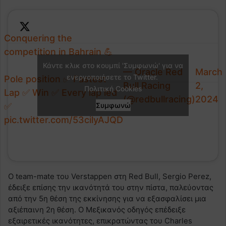
Conquering the
competition in Bahrain 💪
Κάντε κλικ στο κουμπί 'Συμφωνώ' για να
— Oracle Red
March
ενεργοποιήσετε το Twitter.
Pole position ✅ Fastest
Bull Racing
2,
Πολιτική Cookies
Lap ✅ Win ✅ Every lap led
(@redbullracing)
2024
✅
Συμφωνώ
pic.twitter.com/53cilyAJQD
Ο team-mate του Verstappen στη Red Bull, Sergio Perez,
έδειξε επίσης την ικανότητά του στην πίστα, παλεύοντας
από την 5η θέση της εκκίνησης για να εξασφαλίσει μια
αξιέπαινη 2η θέση. Ο Μεξικανός οδηγός επέδειξε
εξαιρετικές ικανότητες, επικρατώντας του Charles