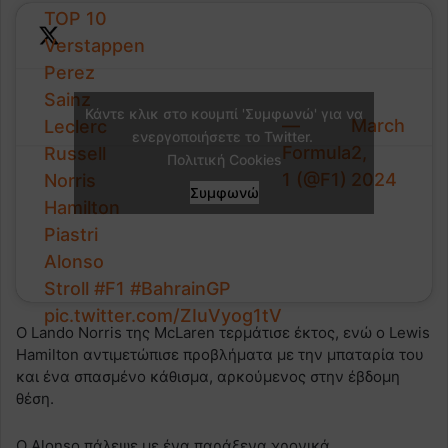
TOP 10
Verstappen
Perez
Sainz
Κάντε κλικ στο κουμπί 'Συμφωνώ' για να
—
March
Leclerc
ενεργοποιήσετε το Twitter.
Formula
2,
Russell
Πολιτική Cookies
1 (@F1)
2024
Norris
Συμφωνώ
Hamilton
Piastri
Alonso
Stroll
#F1
#BahrainGP
pic.twitter.com/ZIuVyog1tV
Ο Lando Norris της McLaren τερμάτισε έκτος, ενώ ο Lewis
Hamilton αντιμετώπισε προβλήματα με την μπαταρία του
και ένα σπασμένο κάθισμα, αρκούμενος στην έβδομη
θέση.
Ο Alonso πάλεψε με ένα παράξενα χρονικά