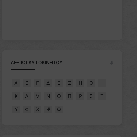
ΛΕΞΙΚΟ ΑΥΤΟΚΙΝΗΤΟΥ
Α
Β
Γ
Δ
Ε
Ζ
Η
Θ
Ι
Κ
Λ
Μ
Ν
Ο
Π
Ρ
Σ
Τ
Υ
Φ
Χ
Ψ
Ω