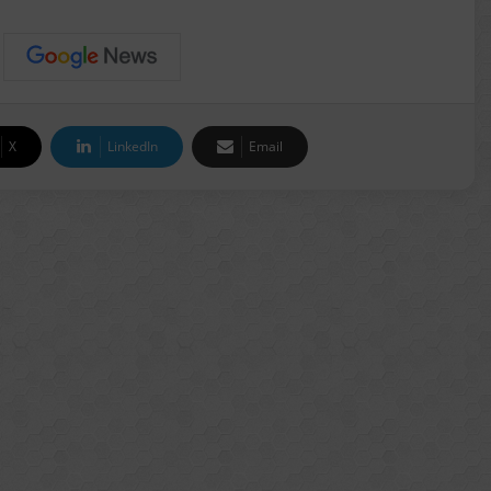
X
LinkedIn
Email