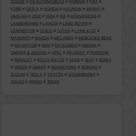
DODGE
#
DS AUTOMOBILES
#
FERRARI
#
FIAT
#
FORD
#
GEELY
#
HONDA
#
HYUNDAI
#
INFINITI
#
JAGUAR
#
JEEP
#
KGM
#
KIA
#
KOENIGSEGG
#
LAMBORGHINI
#
LANCIA
#
LAND ROVER
#
LEAPMOTOR
#
LEXUS
#
LOTUS
#
LYNK & CO
#
MASERATI
#
MAZDA
#
MCLAREN
#
MERCEDES-BENZ
#
MG MOTOR
#
MINI
#
MITSUBISHI
#
NISSAN
#
OMODA & JAECOO
#
OPEL
#
PEUGEOT
#
PORSCHE
#
RENAULT
#
ROLLS-ROYCE
#
SAAB
#
SEAT
#
SERES
#
SKODA
#
SMART
#
SSANGYONG
#
SUBARU
#
SUZUKI
#
TESLA
#
TOYOTA
#
VOLKSWAGEN
#
VOLVO
#
XPENG
#
ZEEKR