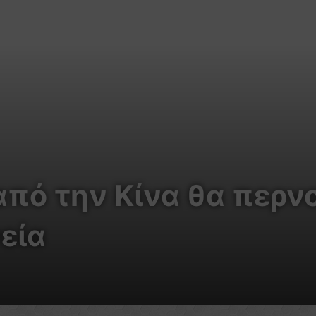
από την Κίνα θα περν
εία