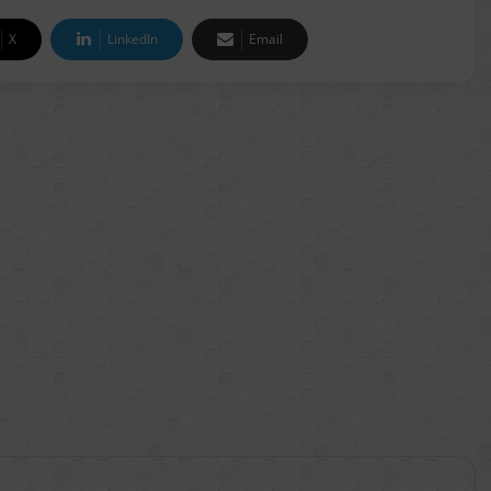
X
LinkedIn
Email