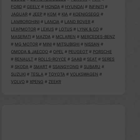
FORD
#
GEELY
#
HONDA
#
HYUNDAI
#
INFINITI
#
JAGUAR
#
JEEP
#
KGM
#
KIA
#
KOENIGSEGG
#
LAMBORGHINI
#
LANCIA
#
LAND ROVER
#
LEAPMOTOR
#
LEXUS
#
LOTUS
#
LYNK & CO
#
MASERATI
#
MAZDA
#
MCLAREN
#
MERCEDES-BENZ
#
MG MOTOR
#
MINI
#
MITSUBISHI
#
NISSAN
#
OMODA & JAECOO
#
OPEL
#
PEUGEOT
#
PORSCHE
#
RENAULT
#
ROLLS-ROYCE
#
SAAB
#
SEAT
#
SERES
#
SKODA
#
SMART
#
SSANGYONG
#
SUBARU
#
SUZUKI
#
TESLA
#
TOYOTA
#
VOLKSWAGEN
#
VOLVO
#
XPENG
#
ZEEKR