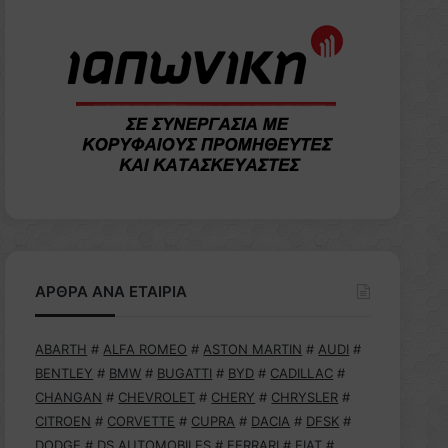
ΑΡΘΡΑ ΑΝΑ ΕΤΑΙΡΙΑ
ABARTH
#
ALFA ROMEO
#
ASTON MARTIN
#
AUDI
#
BENTLEY
#
BMW
#
BUGATTI
#
BYD
#
CADILLAC
#
CHANGAN
#
CHEVROLET
#
CHERY
#
CHRYSLER
#
CITROEN
#
CORVETTE
#
CUPRA
#
DACIA
#
DFSK
#
DODGE
#
DS AUTOMOBILES
#
FERRARI
#
FIAT
#