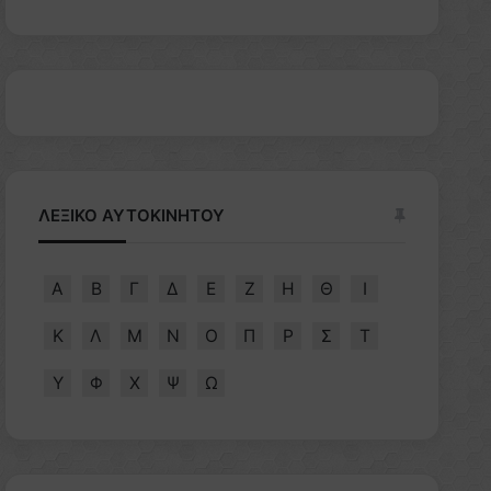
ΛΕΞΙΚΟ ΑΥΤΟΚΙΝΗΤΟΥ
Α
Β
Γ
Δ
Ε
Ζ
Η
Θ
Ι
Κ
Λ
Μ
Ν
Ο
Π
Ρ
Σ
Τ
Υ
Φ
Χ
Ψ
Ω