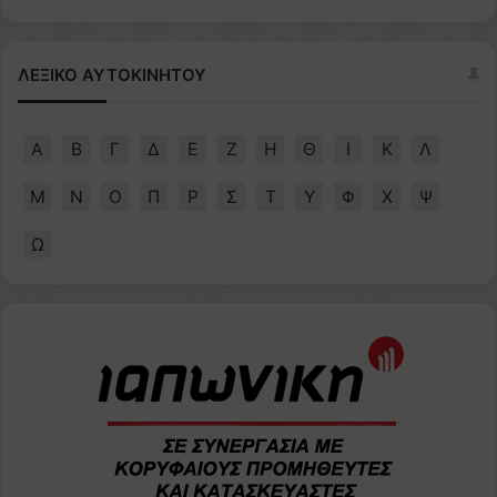
ΛΕΞΙΚΟ ΑΥΤΟΚΙΝΗΤΟΥ
Α
Β
Γ
Δ
Ε
Ζ
Η
Θ
Ι
Κ
Λ
Μ
Ν
Ο
Π
Ρ
Σ
Τ
Υ
Φ
Χ
Ψ
Ω