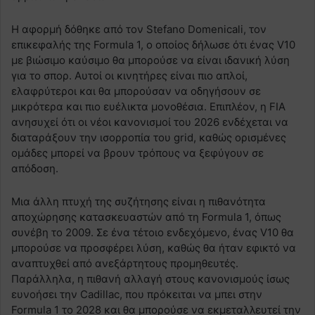
Η αφορμή δόθηκε από τον Stefano Domenicali, τον
επικεφαλής της Formula 1, ο οποίος δήλωσε ότι ένας V10
με βιώσιμο καύσιμο θα μπορούσε να είναι ιδανική λύση
για το σπορ. Αυτοί οι κινητήρες είναι πιο απλοί,
ελαφρύτεροι και θα μπορούσαν να οδηγήσουν σε
μικρότερα και πιο ευέλικτα μονοθέσια. Επιπλέον, η FIA
ανησυχεί ότι οι νέοι κανονισμοί του 2026 ενδέχεται να
διαταράξουν την ισορροπία του grid, καθώς ορισμένες
ομάδες μπορεί να βρουν τρόπους να ξεφύγουν σε
απόδοση.
Μια άλλη πτυχή της συζήτησης είναι η πιθανότητα
αποχώρησης κατασκευαστών από τη Formula 1, όπως
συνέβη το 2009. Σε ένα τέτοιο ενδεχόμενο, ένας V10 θα
μπορούσε να προσφέρει λύση, καθώς θα ήταν εφικτό να
αναπτυχθεί από ανεξάρτητους προμηθευτές.
Παράλληλα, η πιθανή αλλαγή στους κανονισμούς ίσως
ευνοήσει την Cadillac, που πρόκειται να μπει στην
Formula 1 το 2028 και θα μπορούσε να εκμεταλλευτεί την