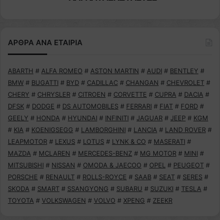
ΑΡΘΡΑ ΑΝΑ ΕΤΑΙΡΙΑ
ABARTH
#
ALFA ROMEO
#
ASTON MARTIN
#
AUDI
#
BENTLEY
#
BMW
#
BUGATTI
#
BYD
#
CADILLAC
#
CHANGAN
#
CHEVROLET
#
CHERY
#
CHRYSLER
#
CITROEN
#
CORVETTE
#
CUPRA
#
DACIA
#
DFSK
#
DODGE
#
DS AUTOMOBILES
#
FERRARI
#
FIAT
#
FORD
#
GEELY
#
HONDA
#
HYUNDAI
#
INFINITI
#
JAGUAR
#
JEEP
#
KGM
#
KIA
#
KOENIGSEGG
#
LAMBORGHINI
#
LANCIA
#
LAND ROVER
#
LEAPMOTOR
#
LEXUS
#
LOTUS
#
LYNK & CO
#
MASERATI
#
MAZDA
#
MCLAREN
#
MERCEDES-BENZ
#
MG MOTOR
#
MINI
#
MITSUBISHI
#
NISSAN
#
OMODA & JAECOO
#
OPEL
#
PEUGEOT
#
PORSCHE
#
RENAULT
#
ROLLS-ROYCE
#
SAAB
#
SEAT
#
SERES
#
SKODA
#
SMART
#
SSANGYONG
#
SUBARU
#
SUZUKI
#
TESLA
#
TOYOTA
#
VOLKSWAGEN
#
VOLVO
#
XPENG
#
ZEEKR