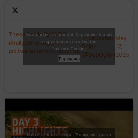
These roads 😍
#WRC
Κάντε κλικ στο κουμπί 'Συμφωνώ' για να
— Sébastien
May
ενεργοποιήσετε το Twitter.
#RallydePortugal
🇵🇹
Ogier
17,
Πολιτική Cookies
pic.twitter.com/UnoZiqTIbL
(@SebOgier)
2025
Συμφωνώ
Κάντε κλικ στο κουμπί 'Συμφωνώ' για να