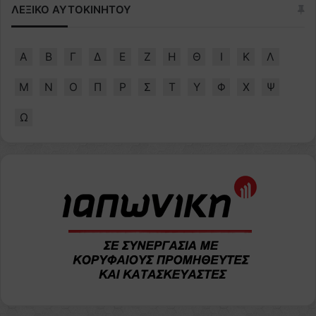
ΛΕΞΙΚΟ ΑΥΤΟΚΙΝΗΤΟΥ
Α
Β
Γ
Δ
Ε
Ζ
Η
Θ
Ι
Κ
Λ
Μ
Ν
Ο
Π
Ρ
Σ
Τ
Υ
Φ
Χ
Ψ
Ω