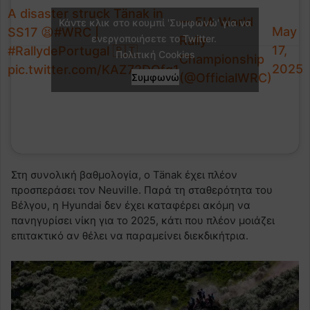
A disaster struck Tänak in
— FIA World
Κάντε κλικ στο κουμπί 'Συμφωνώ' για να
May
SS17 😫
#WRC
|
ενεργοποιήσετε το Twitter.
Rally
17,
#RallydePortugal
🇵🇹
Πολιτική Cookies
Championship
2025
pic.twitter.com/KAZ72DQfg1
(@OfficialWRC)
Συμφωνώ
Στη συνολική βαθμολογία, ο Tänak έχει πλέον
προσπεράσει τον Neuville. Παρά τη σταθερότητα του
Βέλγου, η Hyundai δεν έχει καταφέρει ακόμη να
πανηγυρίσει νίκη για το 2025, κάτι που πλέον μοιάζει
επιτακτικό αν θέλει να παραμείνει διεκδικήτρια.