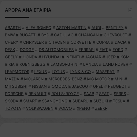
ΑΡΘΡΑ ΑΝΑ ΕΤΑΙΡΙΑ
ABARTH
#
ALFA ROMEO
#
ASTON MARTIN
#
AUDI
#
BENTLEY
#
BMW
#
BUGATTI
#
BYD
#
CADILLAC
#
CHANGAN
#
CHEVROLET
#
CHERY
#
CHRYSLER
#
CITROEN
#
CORVETTE
#
CUPRA
#
DACIA
#
DFSK
#
DODGE
#
DS AUTOMOBILES
#
FERRARI
#
FIAT
#
FORD
#
GEELY
#
HONDA
#
HYUNDAI
#
INFINITI
#
JAGUAR
#
JEEP
#
KGM
#
KIA
#
KOENIGSEGG
#
LAMBORGHINI
#
LANCIA
#
LAND ROVER
#
LEAPMOTOR
#
LEXUS
#
LOTUS
#
LYNK & CO
#
MASERATI
#
MAZDA
#
MCLAREN
#
MERCEDES-BENZ
#
MG MOTOR
#
MINI
#
MITSUBISHI
#
NISSAN
#
OMODA & JAECOO
#
OPEL
#
PEUGEOT
#
PORSCHE
#
RENAULT
#
ROLLS-ROYCE
#
SAAB
#
SEAT
#
SERES
#
SKODA
#
SMART
#
SSANGYONG
#
SUBARU
#
SUZUKI
#
TESLA
#
TOYOTA
#
VOLKSWAGEN
#
VOLVO
#
XPENG
#
ZEEKR