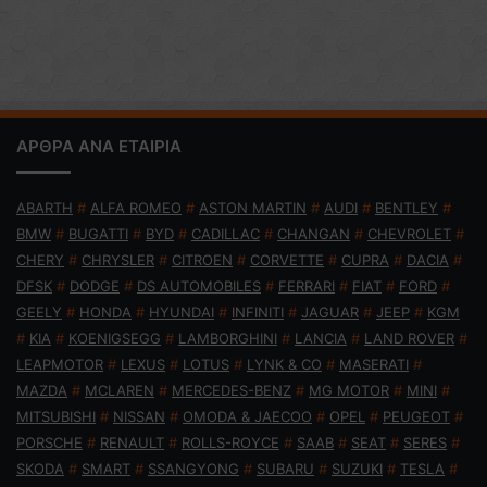
ΑΡΘΡΑ ΑΝΑ ΕΤΑΙΡΙΑ
ABARTH
#
ALFA ROMEO
#
ASTON MARTIN
#
AUDI
#
BENTLEY
#
BMW
#
BUGATTI
#
BYD
#
CADILLAC
#
CHANGAN
#
CHEVROLET
#
CHERY
#
CHRYSLER
#
CITROEN
#
CORVETTE
#
CUPRA
#
DACIA
#
DFSK
#
DODGE
#
DS AUTOMOBILES
#
FERRARI
#
FIAT
#
FORD
#
GEELY
#
HONDA
#
HYUNDAI
#
INFINITI
#
JAGUAR
#
JEEP
#
KGM
#
KIA
#
KOENIGSEGG
#
LAMBORGHINI
#
LANCIA
#
LAND ROVER
#
LEAPMOTOR
#
LEXUS
#
LOTUS
#
LYNK & CO
#
MASERATI
#
MAZDA
#
MCLAREN
#
MERCEDES-BENZ
#
MG MOTOR
#
MINI
#
MITSUBISHI
#
NISSAN
#
OMODA & JAECOO
#
OPEL
#
PEUGEOT
#
PORSCHE
#
RENAULT
#
ROLLS-ROYCE
#
SAAB
#
SEAT
#
SERES
#
SKODA
#
SMART
#
SSANGYONG
#
SUBARU
#
SUZUKI
#
TESLA
#