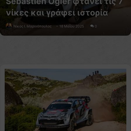
Sébastien Ogier φτάνει τις 7
νίκες και γράφει ιστορία
Nίκος Ι. Mαρινόπουλος
18 Μαΐου 2025
0