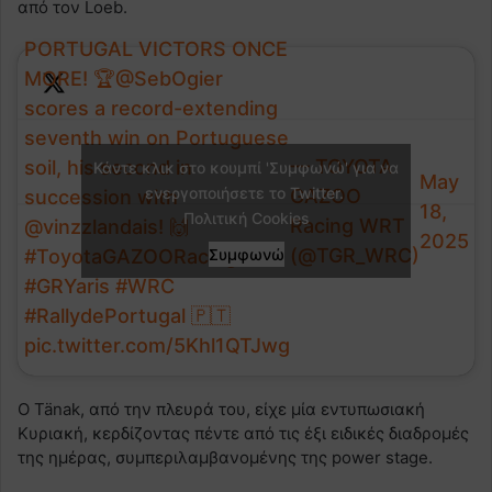
από τον Loeb.
PORTUGAL VICTORS ONCE
MORE! 🏆
@SebOgier
scores a record-extending
seventh win on Portuguese
— TOYOTA
soil, his second in
Κάντε κλικ στο κουμπί 'Συμφωνώ' για να
May
ενεργοποιήσετε το Twitter.
GAZOO
succession with
18,
Πολιτική Cookies
Racing WRT
@vinzzlandais
! 🙌
2025
(@TGR_WRC)
#ToyotaGAZOORacing
Συμφωνώ
#GRYaris
#WRC
#RallydePortugal
🇵🇹
pic.twitter.com/5Khl1QTJwg
Ο Tänak, από την πλευρά του, είχε μία εντυπωσιακή
Κυριακή, κερδίζοντας πέντε από τις έξι ειδικές διαδρομές
της ημέρας, συμπεριλαμβανομένης της power stage.