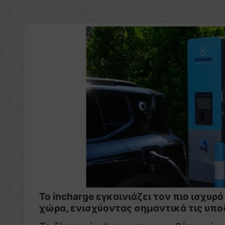
Το incharge εγκαινιάζει τον πιο ισχυ
χώρα, ενισχύοντας σημαντικά τις υπο