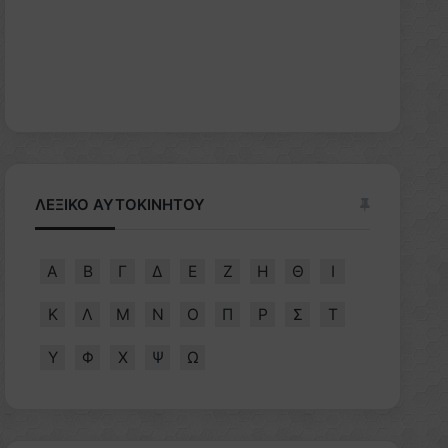
ΛΕΞΙΚΟ ΑΥΤΟΚΙΝΗΤΟΥ
Α
Β
Γ
Δ
Ε
Ζ
Η
Θ
Ι
Κ
Λ
Μ
Ν
Ο
Π
Ρ
Σ
Τ
Υ
Φ
Χ
Ψ
Ω