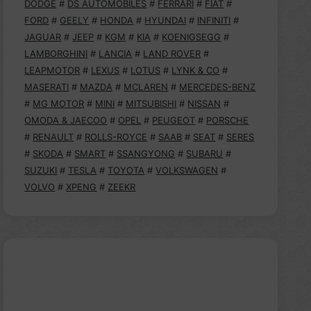
DODGE
#
DS AUTOMOBILES
#
FERRARI
#
FIAT
#
FORD
#
GEELY
#
HONDA
#
HYUNDAI
#
INFINITI
#
JAGUAR
#
JEEP
#
KGM
#
KIA
#
KOENIGSEGG
#
LAMBORGHINI
#
LANCIA
#
LAND ROVER
#
LEAPMOTOR
#
LEXUS
#
LOTUS
#
LYNK & CO
#
MASERATI
#
MAZDA
#
MCLAREN
#
MERCEDES-BENZ
#
MG MOTOR
#
MINI
#
MITSUBISHI
#
NISSAN
#
OMODA & JAECOO
#
OPEL
#
PEUGEOT
#
PORSCHE
#
RENAULT
#
ROLLS-ROYCE
#
SAAB
#
SEAT
#
SERES
#
SKODA
#
SMART
#
SSANGYONG
#
SUBARU
#
SUZUKI
#
TESLA
#
TOYOTA
#
VOLKSWAGEN
#
VOLVO
#
XPENG
#
ZEEKR