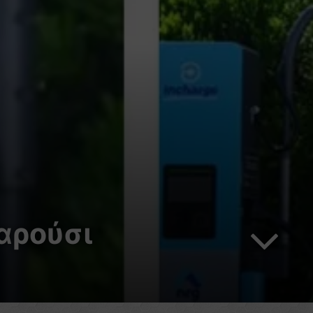
αρούσι