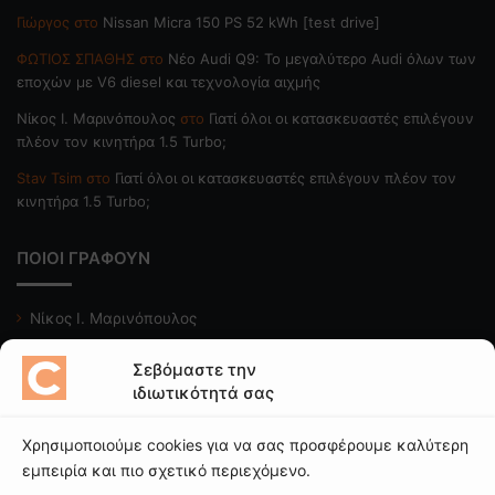
Γιώργος
στο
Nissan Micra 150 PS 52 kWh [test drive]
ΦΩΤΙΟΣ ΣΠΑΘΗΣ
στο
Νέο Audi Q9: Το μεγαλύτερο Audi όλων των
εποχών με V6 diesel και τεχνολογία αιχμής
Nίκος Ι. Mαρινόπουλος
στο
Γιατί όλοι οι κατασκευαστές επιλέγουν
πλέον τον κινητήρα 1.5 Turbo;
Stav Tsim
στο
Γιατί όλοι οι κατασκευαστές επιλέγουν πλέον τον
κινητήρα 1.5 Turbo;
ΠΟΙΟΙ ΓΡΑΦΟΥΝ
Νίκος Ι. Μαρινόπουλος
Κώστας Κάκκαβας
Σεβόμαστε την
Νίκος Βαϊλακάκης
ιδιωτικότητά σας
Μιχάλης Κατωπόδης
Χρησιμοποιούμε cookies για να σας προσφέρουμε καλύτερη
Κώστας Χαλκιαδάκης
εμπειρία και πιο σχετικό περιεχόμενο.