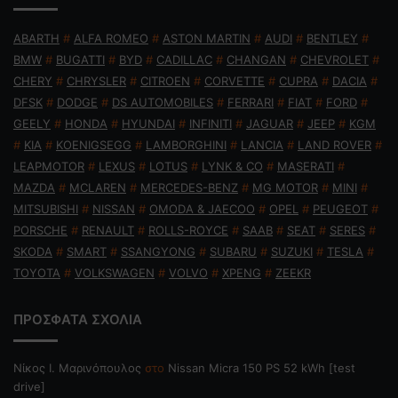
ABARTH
#
ALFA ROMEO
#
ASTON MARTIN
#
AUDI
#
BENTLEY
#
BMW
#
BUGATTI
#
BYD
#
CADILLAC
#
CHANGAN
#
CHEVROLET
#
CHERY
#
CHRYSLER
#
CITROEN
#
CORVETTE
#
CUPRA
#
DACIA
#
DFSK
#
DODGE
#
DS AUTOMOBILES
#
FERRARI
#
FIAT
#
FORD
#
GEELY
#
HONDA
#
HYUNDAI
#
INFINITI
#
JAGUAR
#
JEEP
#
KGM
#
KIA
#
KOENIGSEGG
#
LAMBORGHINI
#
LANCIA
#
LAND ROVER
#
LEAPMOTOR
#
LEXUS
#
LOTUS
#
LYNK & CO
#
MASERATI
#
MAZDA
#
MCLAREN
#
MERCEDES-BENZ
#
MG MOTOR
#
MINI
#
MITSUBISHI
#
NISSAN
#
OMODA & JAECOO
#
OPEL
#
PEUGEOT
#
PORSCHE
#
RENAULT
#
ROLLS-ROYCE
#
SAAB
#
SEAT
#
SERES
#
SKODA
#
SMART
#
SSANGYONG
#
SUBARU
#
SUZUKI
#
TESLA
#
TOYOTA
#
VOLKSWAGEN
#
VOLVO
#
XPENG
#
ZEEKR
ΠΡΟΣΦΑΤΑ ΣΧΟΛΙΑ
Nίκος Ι. Mαρινόπουλος
στο
Nissan Micra 150 PS 52 kWh [test
drive]