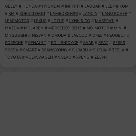
GEELY
#
HONDA
#
HYUNDAI
#
INFINITI
#
JAGUAR
#
JEEP
#
KGM
#
KIA
#
KOENIGSEGG
#
LAMBORGHINI
#
LANCIA
#
LAND ROVER
#
LEAPMOTOR
#
LEXUS
#
LOTUS
#
LYNK & CO
#
MASERATI
#
MAZDA
#
MCLAREN
#
MERCEDES-BENZ
#
MG MOTOR
#
MINI
#
MITSUBISHI
#
NISSAN
#
OMODA & JAECOO
#
OPEL
#
PEUGEOT
#
PORSCHE
#
RENAULT
#
ROLLS-ROYCE
#
SAAB
#
SEAT
#
SERES
#
SKODA
#
SMART
#
SSANGYONG
#
SUBARU
#
SUZUKI
#
TESLA
#
TOYOTA
#
VOLKSWAGEN
#
VOLVO
#
XPENG
#
ZEEKR