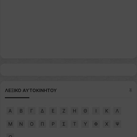
ΛΕΞΙΚΟ ΑΥΤΟΚΙΝΗΤΟΥ
Α
Β
Γ
Δ
Ε
Ζ
Η
Θ
Ι
Κ
Λ
Μ
Ν
Ο
Π
Ρ
Σ
Τ
Υ
Φ
Χ
Ψ