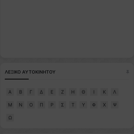
ΛΕΞΙΚΟ ΑΥΤΟΚΙΝΗΤΟΥ
Α
Β
Γ
Δ
Ε
Ζ
Η
Θ
Ι
Κ
Λ
Μ
Ν
Ο
Π
Ρ
Σ
Τ
Υ
Φ
Χ
Ψ
Ω