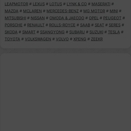
LEAPMOTOR
#
LEXUS
#
LOTUS
#
LYNK & CO
#
MASERATI
#
MAZDA
#
MCLAREN
#
MERCEDES-BENZ
#
MG MOTOR
#
MINI
#
MITSUBISHI
#
NISSAN
#
OMODA & JAECOO
#
OPEL
#
PEUGEOT
#
PORSCHE
#
RENAULT
#
ROLLS-ROYCE
#
SAAB
#
SEAT
#
SERES
#
SKODA
#
SMART
#
SSANGYONG
#
SUBARU
#
SUZUKI
#
TESLA
#
TOYOTA
#
VOLKSWAGEN
#
VOLVO
#
XPENG
#
ZEEKR