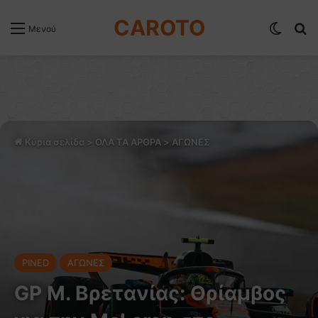
CAROTO
Switch
Α
Μενού
Κύρια σελίδα
>
ΟΛΑ ΤΑ ΑΡΘΡΑ
>
ΑΓΩΝΕΣ
PINED
ΑΓΩΝΕΣ
GP Μ. Βρετανίας: Θρίαμβος