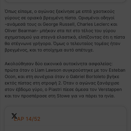
Όπως είπαμε, ο αγώνας ξεκίνησε με επτά χαοτικούς
γύρους σε οριακά βρεγμένη πίστα. Ορισμένοι οδηγοί
-ανάμεσά τους οι George Russell, Charles Leclerc και
Oliver Bearman- μπήκαν στα πιτ στο τέλος του γύρου
σχηματισμού για στεγνά ελαστικά, ελπίζοντας ότι η πίστα
θα στέγνωνε γρήγορα. Όμως ο τελευταίος τομέας ήταν
βρεγμένος, και το στοίχημα αυτό απέτυχε.
Ακολούθησαν δύο εικονικά αυτοκίνητα ασφαλείας:
πρώτα όταν ο Liam Lawson συγκρούστηκε με τον Esteban
Ocon, και στη συνέχεια όταν ο Gabriel Bortoleto βγήκε
εκτός πίστας στη στροφή 2. Όταν ο αγώνας ξανάρχισε
στον έβδομο γύρο, ο Piastri πίεσε άμεσα τον Verstappen
και τον προσπέρασε στη Stowe για να πάρει τα ηνία.
LAP 14/52