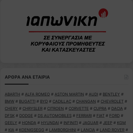
ΑΡΘΡΑ ΑΝΑ ΕΤΑΙΡΙΑ
ABARTH
#
ALFA ROMEO
#
ASTON MARTIN
#
AUDI
#
BENTLEY
#
BMW
#
BUGATTI
#
BYD
#
CADILLAC
#
CHANGAN
#
CHEVROLET
#
CHERY
#
CHRYSLER
#
CITROEN
#
CORVETTE
#
CUPRA
#
DACIA
#
DFSK
#
DODGE
#
DS AUTOMOBILES
#
FERRARI
#
FIAT
#
FORD
#
GEELY
#
HONDA
#
HYUNDAI
#
INFINITI
#
JAGUAR
#
JEEP
#
KGM
#
KIA
#
KOENIGSEGG
#
LAMBORGHINI
#
LANCIA
#
LAND ROVER
#