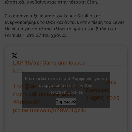
ελαστικά, ανεβαίνοντας στην τέταρτη θέση.
Στη συνέχεια ξεπέρασε τον Lance Stroll όταν
ενεργοποιήθηκε το DRS και άντεξε στην πίεση του Lewis
Hamilton για να εξασφαλίσει το πρώτο του βάθρο στη
Formula 1, στα 37 του χρόνια.
LAP 15/52: Gains and losses
📈📉
Κάντε κλικ στο κουμπί 'Συμφωνώ' για να
—
July
ενεργοποιήσετε το Twitter.
The
@MercedesAMG
Safety
Formula
6,
Πολιτική Cookies
Car is still on track ⚠️
#F1
1 (@F1)
2025
#BritishGP
Συμφωνώ
pic.twitter.com/bZ9W0IQzIN