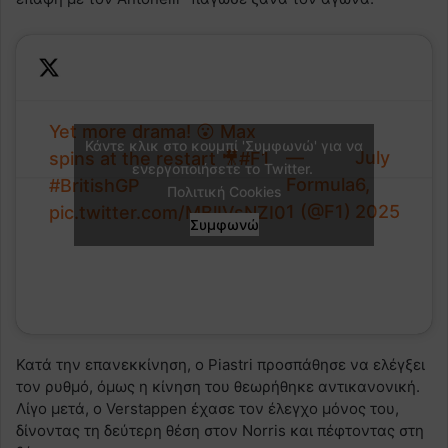
Yet more drama! 😮 Max
Κάντε κλικ στο κουμπί 'Συμφωνώ' για να
—
July
spins at the restart 🎥
#F1
ενεργοποιήσετε το Twitter.
Formula
6,
#BritishGP
Πολιτική Cookies
1 (@F1)
2025
pic.twitter.com/MBlIVsNZI0
Συμφωνώ
Κατά την επανεκκίνηση, ο Piastri προσπάθησε να ελέγξει
τον ρυθμό, όμως η κίνηση του θεωρήθηκε αντικανονική.
Λίγο μετά, ο Verstappen έχασε τον έλεγχο μόνος του,
δίνοντας τη δεύτερη θέση στον Norris και πέφτοντας στη