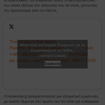
Οι αγωνοδίκες του επέβαλαν ποινή 10 δευτερολέπτων,
την οποία εξέτισε στο τελευταίο του πιτ στοπ, χάνοντας
την πρωτοπορία από τον Norris.
The incident that led to
Κάντε κλικ στο κουμπί 'Συμφωνώ' για να
—
July
Piastri’s 10-second penalty
ενεργοποιήσετε το Twitter.
Formula
6,
👀
#F1
#BritishGP
Πολιτική Cookies
1 (@F1)
2025
pic.twitter.com/19PHX5hXGO
Συμφωνώ
Ο Hulkenberg πραγματοποίησε μια εξαιρετική εμφάνιση,
με σωστό τάιμινγκ στο πρώτο του πιτ στοπ για ενδιάμεσα