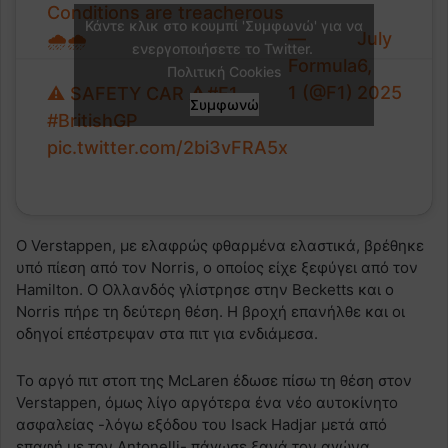
Conditions are treacherous
Κάντε κλικ στο κουμπί 'Συμφωνώ' για να
—
July
🌧️🌧️
ενεργοποιήσετε το Twitter.
Formula
6,
Πολιτική Cookies
1 (@F1)
2025
⚠️ SAFETY CAR ⚠️
#F1
Συμφωνώ
#BritishGP
pic.twitter.com/2bi3vFRA5x
Ο Verstappen, με ελαφρώς φθαρμένα ελαστικά, βρέθηκε
υπό πίεση από τον Norris, ο οποίος είχε ξεφύγει από τον
Hamilton. Ο Ολλανδός γλίστρησε στην Becketts και ο
Norris πήρε τη δεύτερη θέση. Η βροχή επανήλθε και οι
οδηγοί επέστρεψαν στα πιτ για ενδιάμεσα.
Το αργό πιτ στοπ της McLaren έδωσε πίσω τη θέση στον
Verstappen, όμως λίγο αργότερα ένα νέο αυτοκίνητο
ασφαλείας -λόγω εξόδου του Isack Hadjar μετά από
επαφή με τον Antonelli- πάγωσε ξανά τον αγώνα.