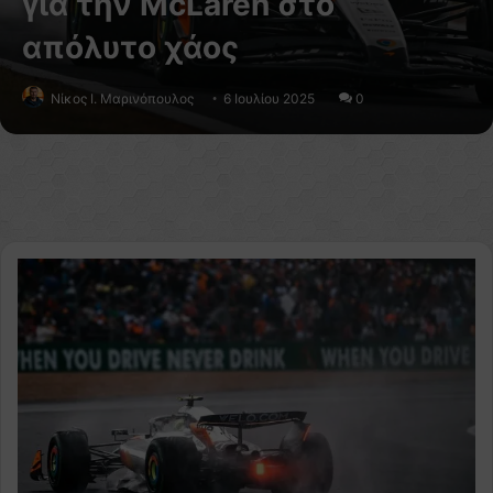
για την McLaren στο
απόλυτο χάος
Nίκος Ι. Mαρινόπουλος
6 Ιουλίου 2025
0