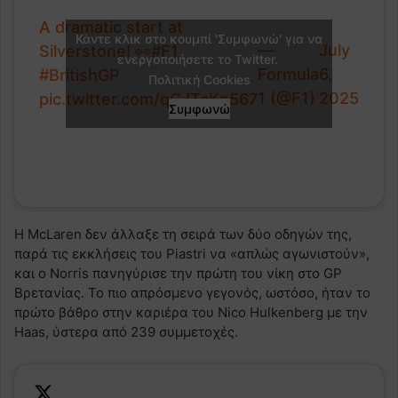
A dramatic start at
Κάντε κλικ στο κουμπί 'Συμφωνώ' για να
—
July
Silverstone! 👀
#F1
ενεργοποιήσετε το Twitter.
Formula
6,
#BritishGP
Πολιτική Cookies
1 (@F1)
2025
pic.twitter.com/qGJTcKp567
Συμφωνώ
Η McLaren δεν άλλαξε τη σειρά των δύο οδηγών της,
παρά τις εκκλήσεις του Piastri να «απλώς αγωνιστούν»,
και ο Norris πανηγύρισε την πρώτη του νίκη στο GP
Βρετανίας. Το πιο απρόσμενο γεγονός, ωστόσο, ήταν το
πρώτο βάθρο στην καριέρα του Nico Hulkenberg με την
Haas, ύστερα από 239 συμμετοχές.