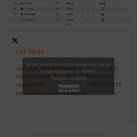
LAP 29/52
Κάντε κλικ στο κουμπί 'Συμφωνώ' για να
—
July
Hamilton chasing Gasly in
ενεργοποιήσετε το Twitter.
Formula
6,
the battle for P5 ⚔️
#F1
Πολιτική Cookies
1 (@F1)
2025
#BritishGP
Συμφωνώ
pic.twitter.com/iD13JBjJnk