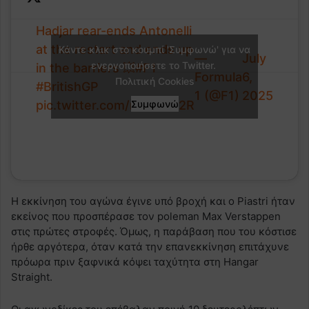
Hadjar rear-ends Antonelli
at the restart and ends up
Κάντε κλικ στο κουμπί 'Συμφωνώ' για να
—
July
ενεργοποιήσετε το Twitter.
in the barriers 💥
#F1
Formula
6,
Πολιτική Cookies
#BritishGP
1 (@F1)
2025
pic.twitter.com/rlB83Ivk2R
Συμφωνώ
Η εκκίνηση του αγώνα έγινε υπό βροχή και ο Piastri ήταν
εκείνος που προσπέρασε τον poleman Max Verstappen
στις πρώτες στροφές. Όμως, η παράβαση που του κόστισε
ήρθε αργότερα, όταν κατά την επανεκκίνηση επιτάχυνε
πρόωρα πριν ξαφνικά κόψει ταχύτητα στη Hangar
Straight.