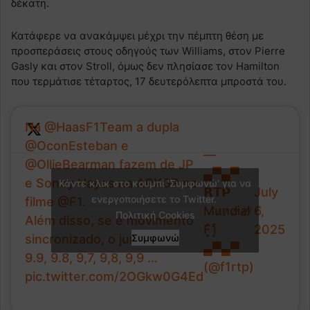
δέκατη.
Κατάφερε να ανακάμψει μέχρι την πέμπτη θέση με
προσπεράσεις στους οδηγούς των Williams, στον Pierre
Gasly και στον Stroll, όμως δεν πλησίασε τον Hamilton
που τερμάτισε τέταρτος, 17 δευτερόλεπτα μπροστά του.
Na
@HaasF1Team
a dupla
@OconEsteban
e
—
@OllieBearman
fazem de JP
▄▀▄▀
e Sonny Hayes na APXGP no
Κάντε κλικ στο κουμπί 'Συμφωνώ' για να
𝗥𝗧𝗣
July
ενεργοποιήσετε το Twitter.
filme
@F1
.
Mu̷n̷d̷i̷a̷l̷ ̷
6,
Πολιτική Cookies
Além disso, se é movimento
F͓̽1͓̽
2025
sincronizado, o juri dá
Συμφωνώ
▄▀▄▀
9.9, 9.8, 9,7, 9,8, 9,9 …
(@f1rtp)
pic.twitter.com/2OGkw0G4Ed