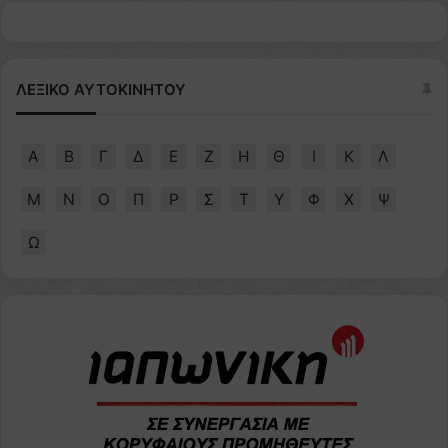
ΛΕΞΙΚΟ ΑΥΤΟΚΙΝΗΤΟΥ
Α
Β
Γ
Δ
Ε
Ζ
Η
Θ
Ι
Κ
Λ
Μ
Ν
Ο
Π
Ρ
Σ
Τ
Υ
Φ
Χ
Ψ
Ω