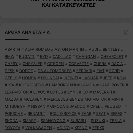
ΑΡΘΡΑ ΑΝΑ ΕΤΑΙΡΙΑ
ABARTH
#
ALFA ROMEO
#
ASTON MARTIN
#
AUDI
#
BENTLEY
#
BMW
#
BUGATTI
#
BYD
#
CADILLAC
#
CHANGAN
#
CHEVROLET
#
CHERY
#
CHRYSLER
#
CITROEN
#
CORVETTE
#
CUPRA
#
DACIA
#
DFSK
#
DODGE
#
DS AUTOMOBILES
#
FERRARI
#
FIAT
#
FORD
#
GEELY
#
HONDA
#
HYUNDAI
#
INFINITI
#
JAGUAR
#
JEEP
#
KGM
#
KIA
#
KOENIGSEGG
#
LAMBORGHINI
#
LANCIA
#
LAND ROVER
#
LEAPMOTOR
#
LEXUS
#
LOTUS
#
LYNK & CO
#
MASERATI
#
MAZDA
#
MCLAREN
#
MERCEDES-BENZ
#
MG MOTOR
#
MINI
#
MITSUBISHI
#
NISSAN
#
OMODA & JAECOO
#
OPEL
#
PEUGEOT
#
PORSCHE
#
RENAULT
#
ROLLS-ROYCE
#
SAAB
#
SEAT
#
SERES
#
SKODA
#
SMART
#
SSANGYONG
#
SUBARU
#
SUZUKI
#
TESLA
#
TOYOTA
#
VOLKSWAGEN
#
VOLVO
#
XPENG
#
ZEEKR