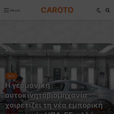
CAROTO
Switch
Α
Μενού
Κύρια σελίδα
>
ΟΛΑ ΤΑ ΑΡΘΡΑ
>
ΕΠΙΚΑΙΡΟΤΗΤΑ
>
NEA
NEA
H γερμανική
αυτοκινητοβιομηχανία
χαιρετίζει τη νέα εμπορική