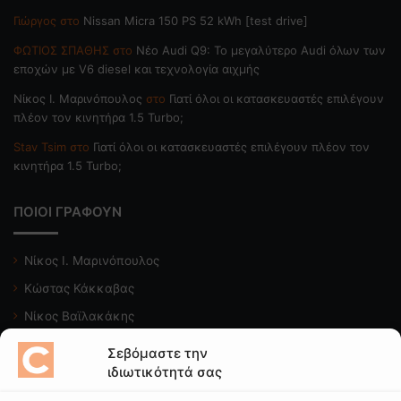
Γιώργος
στο
Nissan Micra 150 PS 52 kWh [test drive]
ΦΩΤΙΟΣ ΣΠΑΘΗΣ
στο
Νέο Audi Q9: Το μεγαλύτερο Audi όλων των
εποχών με V6 diesel και τεχνολογία αιχμής
Nίκος Ι. Mαρινόπουλος
στο
Γιατί όλοι οι κατασκευαστές επιλέγουν
πλέον τον κινητήρα 1.5 Turbo;
Stav Tsim
στο
Γιατί όλοι οι κατασκευαστές επιλέγουν πλέον τον
κινητήρα 1.5 Turbo;
ΠΟΙΟΙ ΓΡΑΦΟΥΝ
Νίκος Ι. Μαρινόπουλος
Κώστας Κάκκαβας
Νίκος Βαϊλακάκης
Μιχάλης Κατωπόδης
Σεβόμαστε την
ιδιωτικότητά σας
Κώστας Χαλκιαδάκης