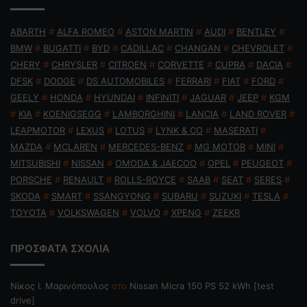
ABARTH
#
ALFA ROMEO
#
ASTON MARTIN
#
AUDI
#
BENTLEY
#
BMW
#
BUGATTI
#
BYD
#
CADILLAC
#
CHANGAN
#
CHEVROLET
#
CHERY
#
CHRYSLER
#
CITROEN
#
CORVETTE
#
CUPRA
#
DACIA
#
DFSK
#
DODGE
#
DS AUTOMOBILES
#
FERRARI
#
FIAT
#
FORD
#
GEELY
#
HONDA
#
HYUNDAI
#
INFINITI
#
JAGUAR
#
JEEP
#
KGM
#
KIA
#
KOENIGSEGG
#
LAMBORGHINI
#
LANCIA
#
LAND ROVER
#
LEAPMOTOR
#
LEXUS
#
LOTUS
#
LYNK & CO
#
MASERATI
#
MAZDA
#
MCLAREN
#
MERCEDES-BENZ
#
MG MOTOR
#
MINI
#
MITSUBISHI
#
NISSAN
#
OMODA & JAECOO
#
OPEL
#
PEUGEOT
#
PORSCHE
#
RENAULT
#
ROLLS-ROYCE
#
SAAB
#
SEAT
#
SERES
#
SKODA
#
SMART
#
SSANGYONG
#
SUBARU
#
SUZUKI
#
TESLA
#
TOYOTA
#
VOLKSWAGEN
#
VOLVO
#
XPENG
#
ZEEKR
ΠΡΟΣΦΑΤΑ ΣΧΟΛΙΑ
Nίκος Ι. Mαρινόπουλος
στο
Nissan Micra 150 PS 52 kWh [test
drive]