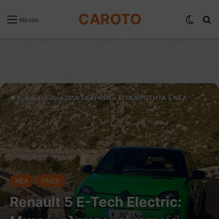
CAROTO
Switch
Α
Μενού
Κύρια σελίδα
>
ΟΛΑ ΤΑ ΑΡΘΡΑ
>
ΕΠΙΚΑΙΡΟΤΗΤΑ
>
NEA
NEA
PINED
Renault 5 E-Tech Electric: