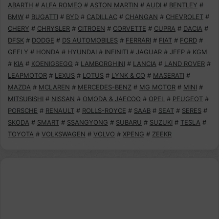
ABARTH
#
ALFA ROMEO
#
ASTON MARTIN
#
AUDI
#
BENTLEY
#
BMW
#
BUGATTI
#
BYD
#
CADILLAC
#
CHANGAN
#
CHEVROLET
#
CHERY
#
CHRYSLER
#
CITROEN
#
CORVETTE
#
CUPRA
#
DACIA
#
DFSK
#
DODGE
#
DS AUTOMOBILES
#
FERRARI
#
FIAT
#
FORD
#
GEELY
#
HONDA
#
HYUNDAI
#
INFINITI
#
JAGUAR
#
JEEP
#
KGM
#
KIA
#
KOENIGSEGG
#
LAMBORGHINI
#
LANCIA
#
LAND ROVER
#
LEAPMOTOR
#
LEXUS
#
LOTUS
#
LYNK & CO
#
MASERATI
#
MAZDA
#
MCLAREN
#
MERCEDES-BENZ
#
MG MOTOR
#
MINI
#
MITSUBISHI
#
NISSAN
#
OMODA & JAECOO
#
OPEL
#
PEUGEOT
#
PORSCHE
#
RENAULT
#
ROLLS-ROYCE
#
SAAB
#
SEAT
#
SERES
#
SKODA
#
SMART
#
SSANGYONG
#
SUBARU
#
SUZUKI
#
TESLA
#
TOYOTA
#
VOLKSWAGEN
#
VOLVO
#
XPENG
#
ZEEKR