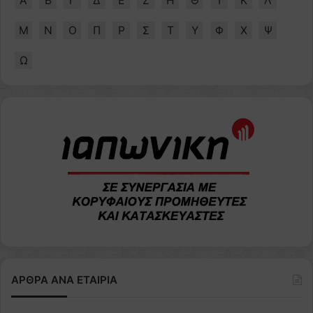
Α
Β
Γ
Δ
Ε
Ζ
Η
Θ
Ι
Κ
Λ
Μ
Ν
Ο
Π
Ρ
Σ
Τ
Υ
Φ
Χ
Ψ
Ω
ΑΡΘΡΑ ΑΝΑ ΕΤΑΙΡΙΑ