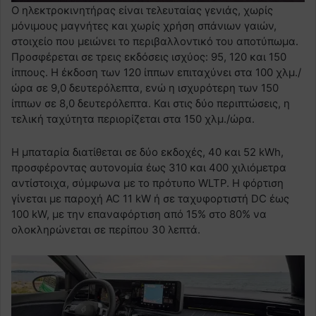
Ο ηλεκτροκινητήρας είναι τελευταίας γενιάς, χωρίς
μόνιμους μαγνήτες και χωρίς χρήση σπάνιων γαιών,
στοιχείο που μειώνει το περιβαλλοντικό του αποτύπωμα.
Προσφέρεται σε τρεις εκδόσεις ισχύος: 95, 120 και 150
ίππους. Η έκδοση των 120 ίππων επιταχύνει στα 100 χλμ./
ώρα σε 9,0 δευτερόλεπτα, ενώ η ισχυρότερη των 150
ίππων σε 8,0 δευτερόλεπτα. Και στις δύο περιπτώσεις, η
τελική ταχύτητα περιορίζεται στα 150 χλμ./ώρα.
Η μπαταρία διατίθεται σε δύο εκδοχές, 40 και 52 kWh,
προσφέροντας αυτονομία έως 310 και 400 χιλιόμετρα
αντίστοιχα, σύμφωνα με το πρότυπο WLTP. Η φόρτιση
γίνεται με παροχή AC 11 kW ή σε ταχυφορτιστή DC έως
100 kW, με την επαναφόρτιση από 15% στο 80% να
ολοκληρώνεται σε περίπου 30 λεπτά.