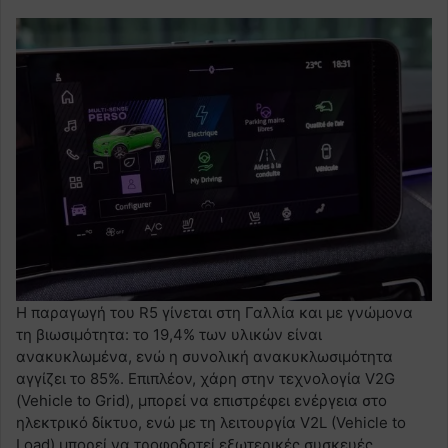
Η παραγωγή του R5 γίνεται στη Γαλλία και με γνώμονα
τη βιωσιμότητα: το 19,4% των υλικών είναι
ανακυκλωμένα, ενώ η συνολική ανακυκλωσιμότητα
αγγίζει το 85%. Επιπλέον, χάρη στην τεχνολογία V2G
(Vehicle to Grid), μπορεί να επιστρέφει ενέργεια στο
ηλεκτρικό δίκτυο, ενώ με τη λειτουργία V2L (Vehicle to
Load) μπορεί να τροφοδοτεί εξωτερικές συσκευές.