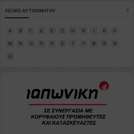
ΛΕΞΙΚΟ ΑΥΤΟΚΙΝΗΤΟΥ
Α
Β
Γ
Δ
Ε
Ζ
Η
Θ
Ι
Κ
Λ
Μ
Ν
Ο
Π
Ρ
Σ
Τ
Υ
Φ
Χ
Ψ
Ω