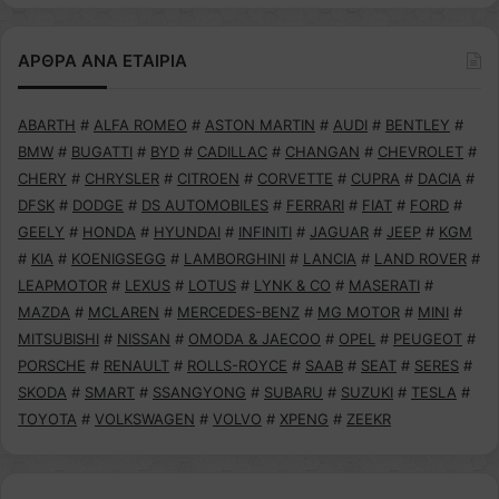
ΑΡΘΡΑ ΑΝΑ ΕΤΑΙΡΙΑ
ABARTH
#
ALFA ROMEO
#
ASTON MARTIN
#
AUDI
#
BENTLEY
#
BMW
#
BUGATTI
#
BYD
#
CADILLAC
#
CHANGAN
#
CHEVROLET
#
CHERY
#
CHRYSLER
#
CITROEN
#
CORVETTE
#
CUPRA
#
DACIA
#
DFSK
#
DODGE
#
DS AUTOMOBILES
#
FERRARI
#
FIAT
#
FORD
#
GEELY
#
HONDA
#
HYUNDAI
#
INFINITI
#
JAGUAR
#
JEEP
#
KGM
#
KIA
#
KOENIGSEGG
#
LAMBORGHINI
#
LANCIA
#
LAND ROVER
#
LEAPMOTOR
#
LEXUS
#
LOTUS
#
LYNK & CO
#
MASERATI
#
MAZDA
#
MCLAREN
#
MERCEDES-BENZ
#
MG MOTOR
#
MINI
#
MITSUBISHI
#
NISSAN
#
OMODA & JAECOO
#
OPEL
#
PEUGEOT
#
PORSCHE
#
RENAULT
#
ROLLS-ROYCE
#
SAAB
#
SEAT
#
SERES
#
SKODA
#
SMART
#
SSANGYONG
#
SUBARU
#
SUZUKI
#
TESLA
#
TOYOTA
#
VOLKSWAGEN
#
VOLVO
#
XPENG
#
ZEEKR