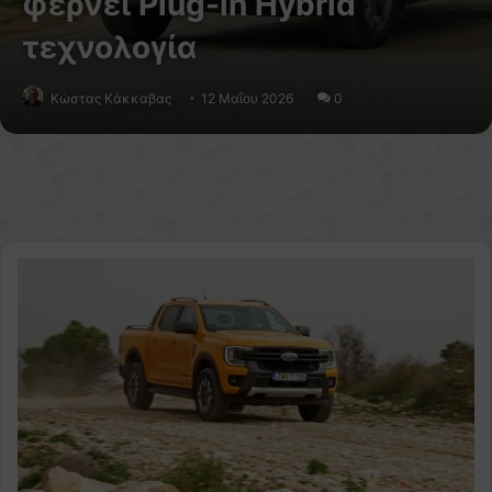
φέρνει Plug-in Hybrid
τεχνολογία
Κώστας Κάκκαβας
12 Μαΐου 2026
0