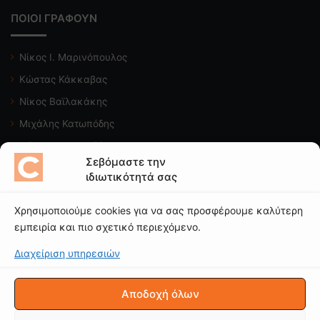
ΠΟΙΟΙ ΓΡΑΦΟΥΝ
Νίκος Ι. Μαρινόπουλος
Κώστας Κάκκαβας
Νίκος Βαϊλακάκης
Μιχάλης Κατωπόδης
Κώστας Χαλκιαδάκης
Σεβόμαστε την
ιδιωτικότητά σας
Δείτε το κανάλι μας
Χρησιμοποιούμε cookies για να σας προσφέρουμε καλύτερη
εμπειρία και πιο σχετικό περιεχόμενο.
Διαχείριση υπηρεσιών
© CAROTO |
ΟΡΟΙ ΧΡΗΣΗΣ
|
ΠΟΛΙΤΙΚΗ ΑΠΟΡΡΗΤΟΥ
|
Δήλωση
Απορρήτου (ΕΕ)
|
Πολιτική Cookies (ΕΕ)
Αποδοχή όλων
Copyright © 2025 - Απαγορεύεται η χρήση ή επανεκπομπή, μετά