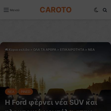
CAROTO
Switch
Α
Μενού
Κύρια σελίδα
>
ΟΛΑ ΤΑ ΑΡΘΡΑ
>
ΕΠΙΚΑΙΡΟΤΗΤΑ
>
NEA
NEA
PINED
Η Ford φέρνει νέα SUV και