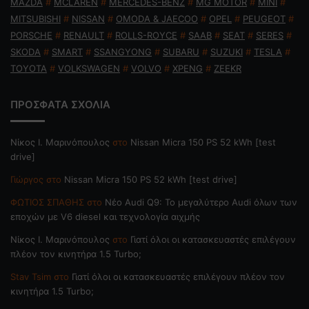
MAZDA
#
MCLAREN
#
MERCEDES-BENZ
#
MG MOTOR
#
MINI
#
MITSUBISHI
#
NISSAN
#
OMODA & JAECOO
#
OPEL
#
PEUGEOT
#
PORSCHE
#
RENAULT
#
ROLLS-ROYCE
#
SAAB
#
SEAT
#
SERES
#
SKODA
#
SMART
#
SSANGYONG
#
SUBARU
#
SUZUKI
#
TESLA
#
TOYOTA
#
VOLKSWAGEN
#
VOLVO
#
XPENG
#
ZEEKR
ΠΡΟΣΦΑΤΑ ΣΧΟΛΙΑ
Nίκος Ι. Mαρινόπουλος
στο
Nissan Micra 150 PS 52 kWh [test
drive]
Γιώργος
στο
Nissan Micra 150 PS 52 kWh [test drive]
ΦΩΤΙΟΣ ΣΠΑΘΗΣ
στο
Νέο Audi Q9: Το μεγαλύτερο Audi όλων των
εποχών με V6 diesel και τεχνολογία αιχμής
Nίκος Ι. Mαρινόπουλος
στο
Γιατί όλοι οι κατασκευαστές επιλέγουν
πλέον τον κινητήρα 1.5 Turbo;
Stav Tsim
στο
Γιατί όλοι οι κατασκευαστές επιλέγουν πλέον τον
κινητήρα 1.5 Turbo;