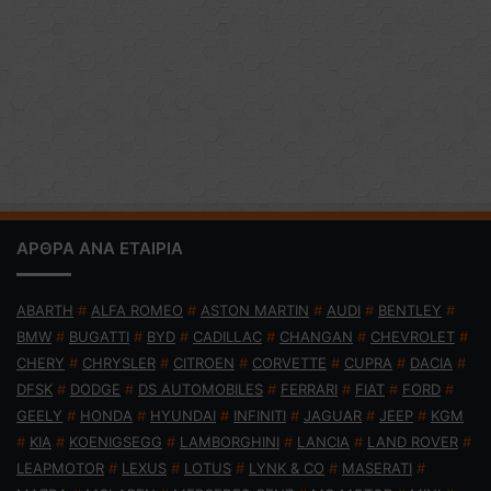
ΑΡΘΡΑ ΑΝΑ ΕΤΑΙΡΙΑ
ABARTH
#
ALFA ROMEO
#
ASTON MARTIN
#
AUDI
#
BENTLEY
#
BMW
#
BUGATTI
#
BYD
#
CADILLAC
#
CHANGAN
#
CHEVROLET
#
CHERY
#
CHRYSLER
#
CITROEN
#
CORVETTE
#
CUPRA
#
DACIA
#
DFSK
#
DODGE
#
DS AUTOMOBILES
#
FERRARI
#
FIAT
#
FORD
#
GEELY
#
HONDA
#
HYUNDAI
#
INFINITI
#
JAGUAR
#
JEEP
#
KGM
#
KIA
#
KOENIGSEGG
#
LAMBORGHINI
#
LANCIA
#
LAND ROVER
#
LEAPMOTOR
#
LEXUS
#
LOTUS
#
LYNK & CO
#
MASERATI
#