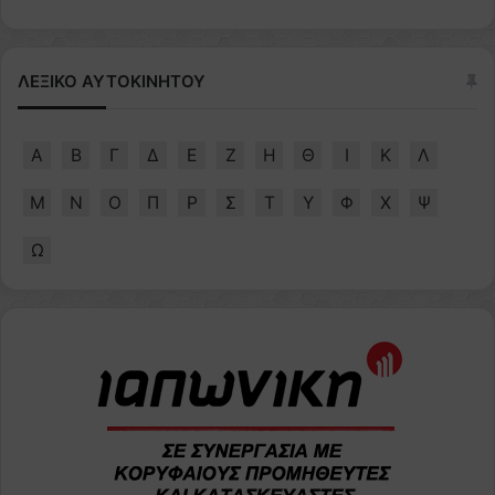
ΛΕΞΙΚΟ ΑΥΤΟΚΙΝΗΤΟΥ
Α
Β
Γ
Δ
Ε
Ζ
Η
Θ
Ι
Κ
Λ
Μ
Ν
Ο
Π
Ρ
Σ
Τ
Υ
Φ
Χ
Ψ
Ω