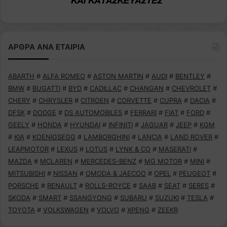
ΑΡΘΡΑ ΑΝΑ ΕΤΑΙΡΙΑ
ABARTH
#
ALFA ROMEO
#
ASTON MARTIN
#
AUDI
#
BENTLEY
#
BMW
#
BUGATTI
#
BYD
#
CADILLAC
#
CHANGAN
#
CHEVROLET
#
CHERY
#
CHRYSLER
#
CITROEN
#
CORVETTE
#
CUPRA
#
DACIA
#
DFSK
#
DODGE
#
DS AUTOMOBILES
#
FERRARI
#
FIAT
#
FORD
#
GEELY
#
HONDA
#
HYUNDAI
#
INFINITI
#
JAGUAR
#
JEEP
#
KGM
#
KIA
#
KOENIGSEGG
#
LAMBORGHINI
#
LANCIA
#
LAND ROVER
#
LEAPMOTOR
#
LEXUS
#
LOTUS
#
LYNK & CO
#
MASERATI
#
MAZDA
#
MCLAREN
#
MERCEDES-BENZ
#
MG MOTOR
#
MINI
#
MITSUBISHI
#
NISSAN
#
OMODA & JAECOO
#
OPEL
#
PEUGEOT
#
PORSCHE
#
RENAULT
#
ROLLS-ROYCE
#
SAAB
#
SEAT
#
SERES
#
SKODA
#
SMART
#
SSANGYONG
#
SUBARU
#
SUZUKI
#
TESLA
#
TOYOTA
#
VOLKSWAGEN
#
VOLVO
#
XPENG
#
ZEEKR