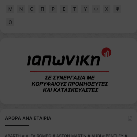
Μ
Ν
Ο
Π
Ρ
Σ
Τ
Υ
Φ
Χ
Ψ
Ω
ΑΡΘΡΑ ΑΝΑ ΕΤΑΙΡΙΑ
ABARTH
#
ALFA ROMEO
#
ASTON MARTIN
#
AUDI
#
BENTLEY
#