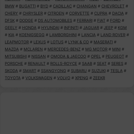
BMW
#
BUGATTI
#
BYD
#
CADILLAC
#
CHANGAN
#
CHEVROLET
#
CHERY
#
CHRYSLER
#
CITROEN
#
CORVETTE
#
CUPRA
#
DACIA
#
DFSK
#
DODGE
#
DS AUTOMOBILES
#
FERRARI
#
FIAT
#
FORD
#
GEELY
#
HONDA
#
HYUNDAI
#
INFINITI
#
JAGUAR
#
JEEP
#
KGM
#
KIA
#
KOENIGSEGG
#
LAMBORGHINI
#
LANCIA
#
LAND ROVER
#
LEAPMOTOR
#
LEXUS
#
LOTUS
#
LYNK & CO
#
MASERATI
#
MAZDA
#
MCLAREN
#
MERCEDES-BENZ
#
MG MOTOR
#
MINI
#
MITSUBISHI
#
NISSAN
#
OMODA & JAECOO
#
OPEL
#
PEUGEOT
#
PORSCHE
#
RENAULT
#
ROLLS-ROYCE
#
SAAB
#
SEAT
#
SERES
#
SKODA
#
SMART
#
SSANGYONG
#
SUBARU
#
SUZUKI
#
TESLA
#
TOYOTA
#
VOLKSWAGEN
#
VOLVO
#
XPENG
#
ZEEKR