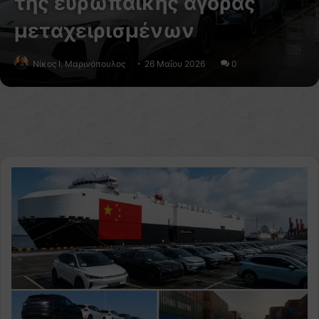
της ευρωπαϊκής αγοράς
μεταχειρισμένων
Nίκος Ι. Mαρινόπουλος
26 Μαΐου 2026
0