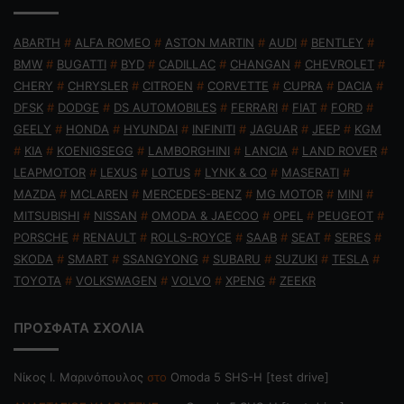
ABARTH
#
ALFA ROMEO
#
ASTON MARTIN
#
AUDI
#
BENTLEY
#
BMW
#
BUGATTI
#
BYD
#
CADILLAC
#
CHANGAN
#
CHEVROLET
#
CHERY
#
CHRYSLER
#
CITROEN
#
CORVETTE
#
CUPRA
#
DACIA
#
DFSK
#
DODGE
#
DS AUTOMOBILES
#
FERRARI
#
FIAT
#
FORD
#
GEELY
#
HONDA
#
HYUNDAI
#
INFINITI
#
JAGUAR
#
JEEP
#
KGM
#
KIA
#
KOENIGSEGG
#
LAMBORGHINI
#
LANCIA
#
LAND ROVER
#
LEAPMOTOR
#
LEXUS
#
LOTUS
#
LYNK & CO
#
MASERATI
#
MAZDA
#
MCLAREN
#
MERCEDES-BENZ
#
MG MOTOR
#
MINI
#
MITSUBISHI
#
NISSAN
#
OMODA & JAECOO
#
OPEL
#
PEUGEOT
#
PORSCHE
#
RENAULT
#
ROLLS-ROYCE
#
SAAB
#
SEAT
#
SERES
#
SKODA
#
SMART
#
SSANGYONG
#
SUBARU
#
SUZUKI
#
TESLA
#
TOYOTA
#
VOLKSWAGEN
#
VOLVO
#
XPENG
#
ZEEKR
ΠΡΟΣΦΑΤΑ ΣΧΟΛΙΑ
Nίκος Ι. Mαρινόπουλος
στο
Omoda 5 SHS-H [test drive]