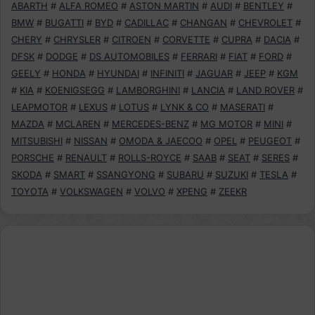
ABARTH
#
ALFA ROMEO
#
ASTON MARTIN
#
AUDI
#
BENTLEY
#
BMW
#
BUGATTI
#
BYD
#
CADILLAC
#
CHANGAN
#
CHEVROLET
#
CHERY
#
CHRYSLER
#
CITROEN
#
CORVETTE
#
CUPRA
#
DACIA
#
DFSK
#
DODGE
#
DS AUTOMOBILES
#
FERRARI
#
FIAT
#
FORD
#
GEELY
#
HONDA
#
HYUNDAI
#
INFINITI
#
JAGUAR
#
JEEP
#
KGM
#
KIA
#
KOENIGSEGG
#
LAMBORGHINI
#
LANCIA
#
LAND ROVER
#
LEAPMOTOR
#
LEXUS
#
LOTUS
#
LYNK & CO
#
MASERATI
#
MAZDA
#
MCLAREN
#
MERCEDES-BENZ
#
MG MOTOR
#
MINI
#
MITSUBISHI
#
NISSAN
#
OMODA & JAECOO
#
OPEL
#
PEUGEOT
#
PORSCHE
#
RENAULT
#
ROLLS-ROYCE
#
SAAB
#
SEAT
#
SERES
#
SKODA
#
SMART
#
SSANGYONG
#
SUBARU
#
SUZUKI
#
TESLA
#
TOYOTA
#
VOLKSWAGEN
#
VOLVO
#
XPENG
#
ZEEKR