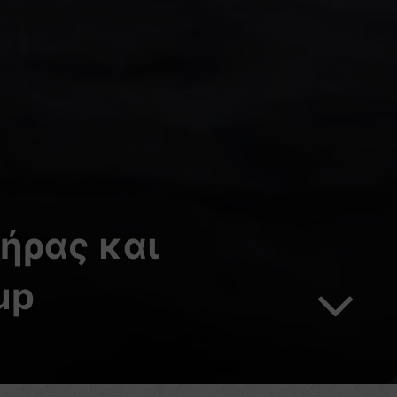
τήρας και
up