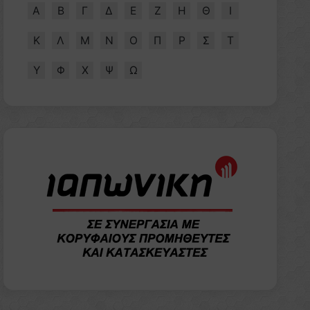
Α
Β
Γ
Δ
Ε
Ζ
Η
Θ
Ι
Κ
Λ
Μ
Ν
Ο
Π
Ρ
Σ
Τ
Υ
Φ
Χ
Ψ
Ω