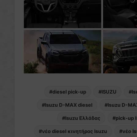
diesel pick-up
ISUZU
I
Isuzu D-MAX diesel
Isuzu D-MA
Isuzu Ελλάδας
pick-up 
νέο diesel κινητήρας Isuzu
νέο I