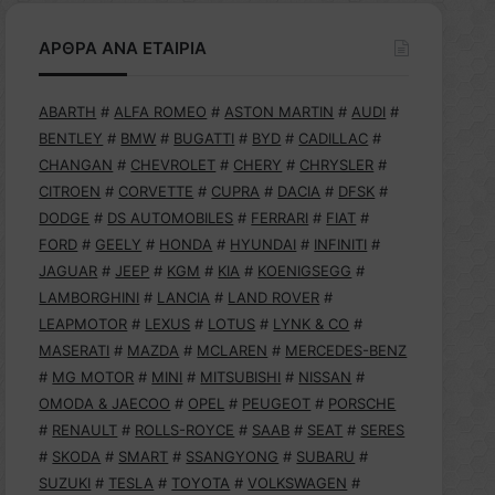
ΑΡΘΡΑ ΑΝΑ ΕΤΑΙΡΙΑ
ABARTH
#
ALFA ROMEO
#
ASTON MARTIN
#
AUDI
#
BENTLEY
#
BMW
#
BUGATTI
#
BYD
#
CADILLAC
#
CHANGAN
#
CHEVROLET
#
CHERY
#
CHRYSLER
#
CITROEN
#
CORVETTE
#
CUPRA
#
DACIA
#
DFSK
#
DODGE
#
DS AUTOMOBILES
#
FERRARI
#
FIAT
#
FORD
#
GEELY
#
HONDA
#
HYUNDAI
#
INFINITI
#
JAGUAR
#
JEEP
#
KGM
#
KIA
#
KOENIGSEGG
#
LAMBORGHINI
#
LANCIA
#
LAND ROVER
#
LEAPMOTOR
#
LEXUS
#
LOTUS
#
LYNK & CO
#
MASERATI
#
MAZDA
#
MCLAREN
#
MERCEDES-BENZ
#
MG MOTOR
#
MINI
#
MITSUBISHI
#
NISSAN
#
OMODA & JAECOO
#
OPEL
#
PEUGEOT
#
PORSCHE
#
RENAULT
#
ROLLS-ROYCE
#
SAAB
#
SEAT
#
SERES
#
SKODA
#
SMART
#
SSANGYONG
#
SUBARU
#
SUZUKI
#
TESLA
#
TOYOTA
#
VOLKSWAGEN
#