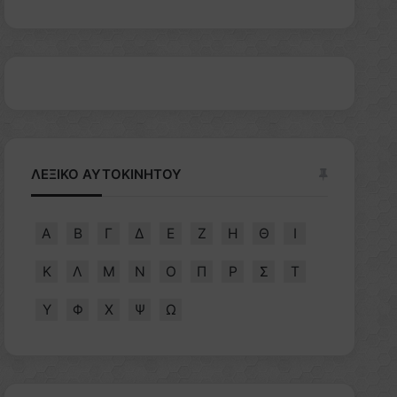
ΛΕΞΙΚΟ ΑΥΤΟΚΙΝΗΤΟΥ
Α
Β
Γ
Δ
Ε
Ζ
Η
Θ
Ι
Κ
Λ
Μ
Ν
Ο
Π
Ρ
Σ
Τ
Υ
Φ
Χ
Ψ
Ω