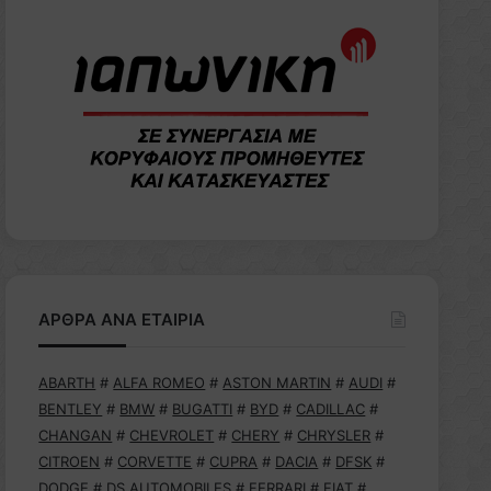
ΑΡΘΡΑ ΑΝΑ ΕΤΑΙΡΙΑ
ABARTH
#
ALFA ROMEO
#
ASTON MARTIN
#
AUDI
#
BENTLEY
#
BMW
#
BUGATTI
#
BYD
#
CADILLAC
#
CHANGAN
#
CHEVROLET
#
CHERY
#
CHRYSLER
#
CITROEN
#
CORVETTE
#
CUPRA
#
DACIA
#
DFSK
#
DODGE
#
DS AUTOMOBILES
#
FERRARI
#
FIAT
#