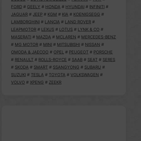
FORD
#
GEELY
#
HONDA
#
HYUNDAI
#
INFINITI
#
JAGUAR
#
JEEP
#
KGM
#
KIA
#
KOENIGSEGG
#
LAMBORGHINI
#
LANCIA
#
LAND ROVER
#
LEAPMOTOR
#
LEXUS
#
LOTUS
#
LYNK & CO
#
MASERATI
#
MAZDA
#
MCLAREN
#
MERCEDES-BENZ
#
MG MOTOR
#
MINI
#
MITSUBISHI
#
NISSAN
#
OMODA & JAECOO
#
OPEL
#
PEUGEOT
#
PORSCHE
#
RENAULT
#
ROLLS-ROYCE
#
SAAB
#
SEAT
#
SERES
#
SKODA
#
SMART
#
SSANGYONG
#
SUBARU
#
SUZUKI
#
TESLA
#
TOYOTA
#
VOLKSWAGEN
#
VOLVO
#
XPENG
#
ZEEKR