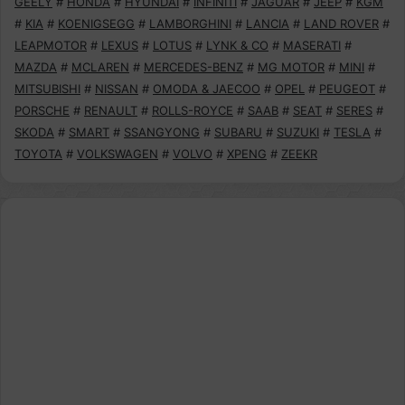
GEELY
#
HONDA
#
HYUNDAI
#
INFINITI
#
JAGUAR
#
JEEP
#
KGM
#
KIA
#
KOENIGSEGG
#
LAMBORGHINI
#
LANCIA
#
LAND ROVER
#
LEAPMOTOR
#
LEXUS
#
LOTUS
#
LYNK & CO
#
MASERATI
#
MAZDA
#
MCLAREN
#
MERCEDES-BENZ
#
MG MOTOR
#
MINI
#
MITSUBISHI
#
NISSAN
#
OMODA & JAECOO
#
OPEL
#
PEUGEOT
#
PORSCHE
#
RENAULT
#
ROLLS-ROYCE
#
SAAB
#
SEAT
#
SERES
#
SKODA
#
SMART
#
SSANGYONG
#
SUBARU
#
SUZUKI
#
TESLA
#
TOYOTA
#
VOLKSWAGEN
#
VOLVO
#
XPENG
#
ZEEKR