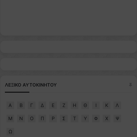
ΛΕΞΙΚΟ ΑΥΤΟΚΙΝΗΤΟΥ
Α
Β
Γ
Δ
Ε
Ζ
Η
Θ
Ι
Κ
Λ
Μ
Ν
Ο
Π
Ρ
Σ
Τ
Υ
Φ
Χ
Ψ
Ω