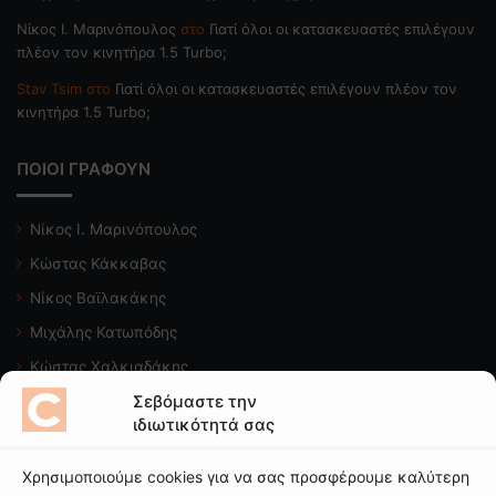
Nίκος Ι. Mαρινόπουλος
στο
Γιατί όλοι οι κατασκευαστές επιλέγουν
πλέον τον κινητήρα 1.5 Turbo;
Stav Tsim
στο
Γιατί όλοι οι κατασκευαστές επιλέγουν πλέον τον
κινητήρα 1.5 Turbo;
ΠΟΙΟΙ ΓΡΑΦΟΥΝ
Νίκος Ι. Μαρινόπουλος
Κώστας Κάκκαβας
Νίκος Βαϊλακάκης
Μιχάλης Κατωπόδης
Κώστας Χαλκιαδάκης
Σεβόμαστε την
Δείτε το κανάλι μας
ιδιωτικότητά σας
Χρησιμοποιούμε cookies για να σας προσφέρουμε καλύτερη