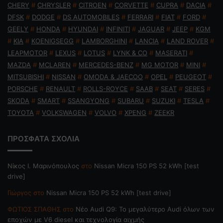
CHERY
#
CHRYSLER
#
CITROEN
#
CORVETTE
#
CUPRA
#
DACIA
#
DFSK
#
DODGE
#
DS AUTOMOBILES
#
FERRARI
#
FIAT
#
FORD
#
GEELY
#
HONDA
#
HYUNDAI
#
INFINITI
#
JAGUAR
#
JEEP
#
KGM
#
KIA
#
KOENIGSEGG
#
LAMBORGHINI
#
LANCIA
#
LAND ROVER
#
LEAPMOTOR
#
LEXUS
#
LOTUS
#
LYNK & CO
#
MASERATI
#
MAZDA
#
MCLAREN
#
MERCEDES-BENZ
#
MG MOTOR
#
MINI
#
MITSUBISHI
#
NISSAN
#
OMODA & JAECOO
#
OPEL
#
PEUGEOT
#
PORSCHE
#
RENAULT
#
ROLLS-ROYCE
#
SAAB
#
SEAT
#
SERES
#
SKODA
#
SMART
#
SSANGYONG
#
SUBARU
#
SUZUKI
#
TESLA
#
TOYOTA
#
VOLKSWAGEN
#
VOLVO
#
XPENG
#
ZEEKR
ΠΡΟΣΦΑΤΑ ΣΧΟΛΙΑ
Nίκος Ι. Mαρινόπουλος
στο
Nissan Micra 150 PS 52 kWh [test
drive]
Γιώργος
στο
Nissan Micra 150 PS 52 kWh [test drive]
ΦΩΤΙΟΣ ΣΠΑΘΗΣ
στο
Νέο Audi Q9: Το μεγαλύτερο Audi όλων των
εποχών με V6 diesel και τεχνολογία αιχμής