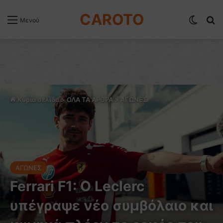
CAROTO
Switch
Α
Μενού
Κύρια σελίδα
>
ΟΛΑ ΤΑ ΑΡΘΡΑ
>
ΑΓΩΝΕΣ
ΑΓΩΝΕΣ
Ferrari F1: Ο Leclerc
υπέγραψε νέο συμβόλαιο και