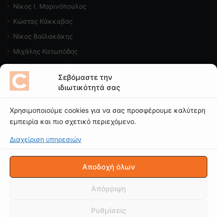
Νίκος Ι. Μαρινόπουλος
Κώστας Κάκκαβας
Νίκος Βαϊλακάκης
Μιχάλης Κατωπόδης
Κώστας Χαλκιαδάκης
Σεβόμαστε την
ιδιωτικότητά σας
Δείτε το κανάλι μας
Χρησιμοποιούμε cookies για να σας προσφέρουμε καλύτερη
εμπειρία και πιο σχετικό περιεχόμενο.
Διαχείριση υπηρεσιών
© CAROTO |
ΟΡΟΙ ΧΡΗΣΗΣ
|
ΠΟΛΙΤΙΚΗ ΑΠΟΡΡΗΤΟΥ
|
Δήλωση
Απορρήτου (ΕΕ)
|
Πολιτική Cookies (ΕΕ)
Αποδοχή όλων
Copyright © 2025 - Απαγορεύεται η χρήση ή επανεκπομπή, μετά
ή άνευ επεξεργασίας, χωρίς γραπτή άδεια
- email:
Απόρριψη
caroto@caroto.gr
Ανάπτυξη Νουμηνία
Ρυθμίσεις