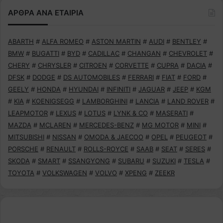
ΑΡΘΡΑ ΑΝΑ ΕΤΑΙΡΙΑ
ABARTH
#
ALFA ROMEO
#
ASTON MARTIN
#
AUDI
#
BENTLEY
#
BMW
#
BUGATTI
#
BYD
#
CADILLAC
#
CHANGAN
#
CHEVROLET
#
CHERY
#
CHRYSLER
#
CITROEN
#
CORVETTE
#
CUPRA
#
DACIA
#
DFSK
#
DODGE
#
DS AUTOMOBILES
#
FERRARI
#
FIAT
#
FORD
#
GEELY
#
HONDA
#
HYUNDAI
#
INFINITI
#
JAGUAR
#
JEEP
#
KGM
#
KIA
#
KOENIGSEGG
#
LAMBORGHINI
#
LANCIA
#
LAND ROVER
#
LEAPMOTOR
#
LEXUS
#
LOTUS
#
LYNK & CO
#
MASERATI
#
MAZDA
#
MCLAREN
#
MERCEDES-BENZ
#
MG MOTOR
#
MINI
#
MITSUBISHI
#
NISSAN
#
OMODA & JAECOO
#
OPEL
#
PEUGEOT
#
PORSCHE
#
RENAULT
#
ROLLS-ROYCE
#
SAAB
#
SEAT
#
SERES
#
SKODA
#
SMART
#
SSANGYONG
#
SUBARU
#
SUZUKI
#
TESLA
#
TOYOTA
#
VOLKSWAGEN
#
VOLVO
#
XPENG
#
ZEEKR