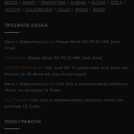
SKODA
#
SMART
#
SSANGYONG
#
SUBARU
#
SUZUKI
#
TESLA
#
TOYOTA
#
VOLKSWAGEN
#
VOLVO
#
XPENG
#
ZEEKR
ΠΡΟΣΦΑΤΑ ΣΧΟΛΙΑ
Nίκος Ι. Mαρινόπουλος
στο
Nissan Micra 150 PS 52 kWh [test
drive]
Γιώργος
στο
Nissan Micra 150 PS 52 kWh [test drive]
ΦΩΤΙΟΣ ΣΠΑΘΗΣ
στο
Νέο Audi Q9: Το μεγαλύτερο Audi όλων των
εποχών με V6 diesel και τεχνολογία αιχμής
Nίκος Ι. Mαρινόπουλος
στο
Γιατί όλοι οι κατασκευαστές επιλέγουν
πλέον τον κινητήρα 1.5 Turbo;
Stav Tsim
στο
Γιατί όλοι οι κατασκευαστές επιλέγουν πλέον τον
κινητήρα 1.5 Turbo;
ΠΟΙΟΙ ΓΡΑΦΟΥΝ