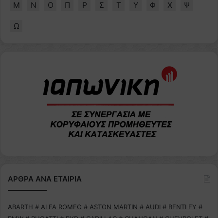
Μ
Ν
Ο
Π
Ρ
Σ
Τ
Υ
Φ
Χ
Ψ
Ω
ΑΡΘΡΑ ΑΝΑ ΕΤΑΙΡΙΑ
ABARTH
#
ALFA ROMEO
#
ASTON MARTIN
#
AUDI
#
BENTLEY
#