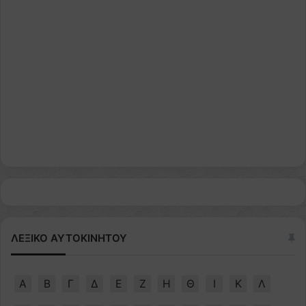
ΛΕΞΙΚΟ ΑΥΤΟΚΙΝΗΤΟΥ
Α
Β
Γ
Δ
Ε
Ζ
Η
Θ
Ι
Κ
Λ