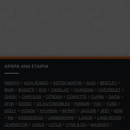
ΑΡΘΡΑ ΑΝΑ ΕΤΑΙΡΙΑ
ABARTH
#
ALFA ROMEO
#
ASTON MARTIN
#
AUDI
#
BENTLEY
#
BMW
#
BUGATTI
#
BYD
#
CADILLAC
#
CHANGAN
#
CHEVROLET
#
CHERY
#
CHRYSLER
#
CITROEN
#
CORVETTE
#
CUPRA
#
DACIA
#
DFSK
#
DODGE
#
DS AUTOMOBILES
#
FERRARI
#
FIAT
#
FORD
#
GEELY
#
HONDA
#
HYUNDAI
#
INFINITI
#
JAGUAR
#
JEEP
#
KGM
#
KIA
#
KOENIGSEGG
#
LAMBORGHINI
#
LANCIA
#
LAND ROVER
#
LEAPMOTOR
#
LEXUS
#
LOTUS
#
LYNK & CO
#
MASERATI
#