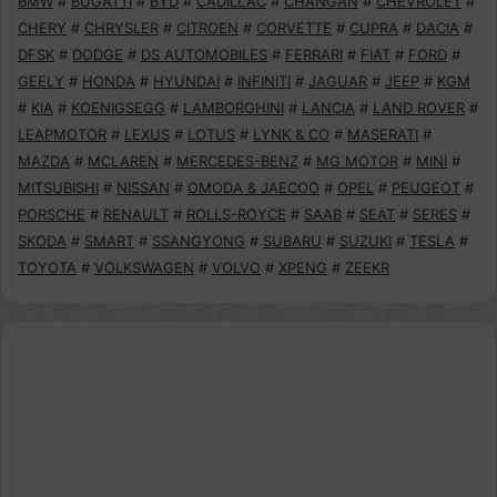
BMW
#
BUGATTI
#
BYD
#
CADILLAC
#
CHANGAN
#
CHEVROLET
#
CHERY
#
CHRYSLER
#
CITROEN
#
CORVETTE
#
CUPRA
#
DACIA
#
DFSK
#
DODGE
#
DS AUTOMOBILES
#
FERRARI
#
FIAT
#
FORD
#
GEELY
#
HONDA
#
HYUNDAI
#
INFINITI
#
JAGUAR
#
JEEP
#
KGM
#
KIA
#
KOENIGSEGG
#
LAMBORGHINI
#
LANCIA
#
LAND ROVER
#
LEAPMOTOR
#
LEXUS
#
LOTUS
#
LYNK & CO
#
MASERATI
#
MAZDA
#
MCLAREN
#
MERCEDES-BENZ
#
MG MOTOR
#
MINI
#
MITSUBISHI
#
NISSAN
#
OMODA & JAECOO
#
OPEL
#
PEUGEOT
#
PORSCHE
#
RENAULT
#
ROLLS-ROYCE
#
SAAB
#
SEAT
#
SERES
#
SKODA
#
SMART
#
SSANGYONG
#
SUBARU
#
SUZUKI
#
TESLA
#
TOYOTA
#
VOLKSWAGEN
#
VOLVO
#
XPENG
#
ZEEKR