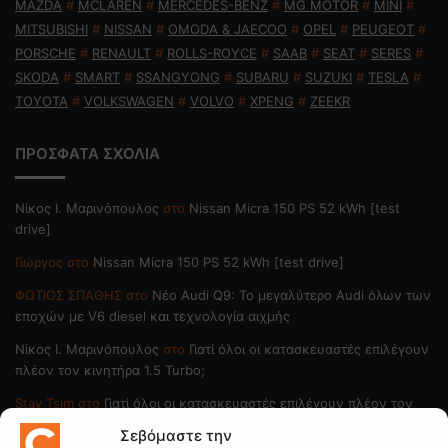
MAZDA
#
MCLAREN
#
MERCEDES-BENZ
#
MG MOTOR
#
MINI
#
MITSUBISHI
#
NISSAN
#
OMODA & JAECOO
#
OPEL
#
PEUGEOT
#
PORSCHE
#
RENAULT
#
ROLLS-ROYCE
#
SAAB
#
SEAT
#
SERES
#
SKODA
#
SMART
#
SSANGYONG
#
SUBARU
#
SUZUKI
#
TESLA
#
TOYOTA
#
VOLKSWAGEN
#
VOLVO
#
XPENG
#
ZEEKR
ΠΡΟΣΦΑΤΑ ΣΧΟΛΙΑ
Nίκος Ι. Mαρινόπουλος
στο
Nissan Micra 150 PS 52 kWh [test
drive]
Γιώργος
στο
Nissan Micra 150 PS 52 kWh [test drive]
ΦΩΤΙΟΣ ΣΠΑΘΗΣ
στο
Νέο Audi Q9: Το μεγαλύτερο Audi όλων των
εποχών με V6 diesel και τεχνολογία αιχμής
Nίκος Ι. Mαρινόπουλος
στο
Γιατί όλοι οι κατασκευαστές επιλέγουν
πλέον τον κινητήρα 1.5 Turbo;
Stav Tsim
στο
Γιατί όλοι οι κατασκευαστές επιλέγουν πλέον τον
κινητήρα 1.5 Turbo;
Σεβόμαστε την