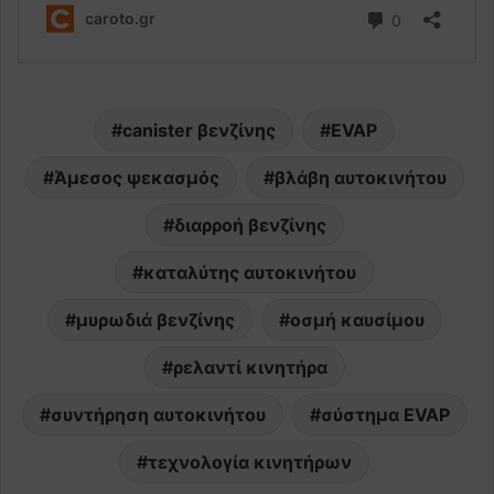
canister βενζίνης
EVAP
Άμεσος ψεκασμός
βλάβη αυτοκινήτου
διαρροή βενζίνης
καταλύτης αυτοκινήτου
μυρωδιά βενζίνης
οσμή καυσίμου
ρελαντί κινητήρα
συντήρηση αυτοκινήτου
σύστημα EVAP
τεχνολογία κινητήρων