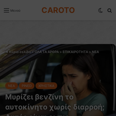
CAROTO
Switch
Α
Μενού
Κύρια σελίδα
>
ΟΛΑ ΤΑ ΑΡΘΡΑ
>
ΕΠΙΚΑΙΡΟΤΗΤΑ
>
NEA
NEA
PINED
ΧΡΗΣΤΙΚΑ
Μυρίζει βενζίνη το
αυτοκίνητο χωρίς διαρροή;