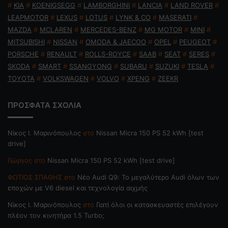
#
KIA
#
KOENIGSEGG
#
LAMBORGHINI
#
LANCIA
#
LAND ROVER
#
LEAPMOTOR
#
LEXUS
#
LOTUS
#
LYNK & CO
#
MASERATI
#
MAZDA
#
MCLAREN
#
MERCEDES-BENZ
#
MG MOTOR
#
MINI
#
MITSUBISHI
#
NISSAN
#
OMODA & JAECOO
#
OPEL
#
PEUGEOT
#
PORSCHE
#
RENAULT
#
ROLLS-ROYCE
#
SAAB
#
SEAT
#
SERES
#
SKODA
#
SMART
#
SSANGYONG
#
SUBARU
#
SUZUKI
#
TESLA
#
TOYOTA
#
VOLKSWAGEN
#
VOLVO
#
XPENG
#
ZEEKR
ΠΡΟΣΦΑΤΑ ΣΧΟΛΙΑ
Nίκος Ι. Mαρινόπουλος
στο
Nissan Micra 150 PS 52 kWh [test
drive]
Γιώργος
στο
Nissan Micra 150 PS 52 kWh [test drive]
ΦΩΤΙΟΣ ΣΠΑΘΗΣ
στο
Νέο Audi Q9: Το μεγαλύτερο Audi όλων των
εποχών με V6 diesel και τεχνολογία αιχμής
Nίκος Ι. Mαρινόπουλος
στο
Γιατί όλοι οι κατασκευαστές επιλέγουν
πλέον τον κινητήρα 1.5 Turbo;