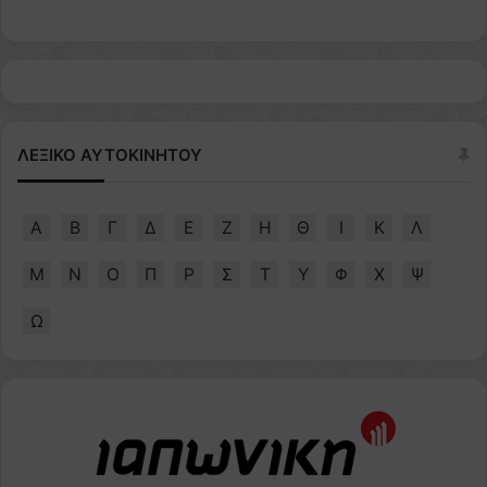
ΛΕΞΙΚΟ ΑΥΤΟΚΙΝΗΤΟΥ
Α
Β
Γ
Δ
Ε
Ζ
Η
Θ
Ι
Κ
Λ
Μ
Ν
Ο
Π
Ρ
Σ
Τ
Υ
Φ
Χ
Ψ
Ω