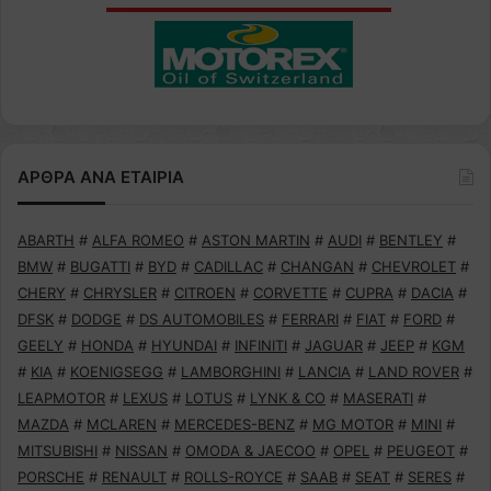
ΑΡΘΡΑ ΑΝΑ ΕΤΑΙΡΙΑ
ABARTH
#
ALFA ROMEO
#
ASTON MARTIN
#
AUDI
#
BENTLEY
#
BMW
#
BUGATTI
#
BYD
#
CADILLAC
#
CHANGAN
#
CHEVROLET
#
CHERY
#
CHRYSLER
#
CITROEN
#
CORVETTE
#
CUPRA
#
DACIA
#
DFSK
#
DODGE
#
DS AUTOMOBILES
#
FERRARI
#
FIAT
#
FORD
#
GEELY
#
HONDA
#
HYUNDAI
#
INFINITI
#
JAGUAR
#
JEEP
#
KGM
#
KIA
#
KOENIGSEGG
#
LAMBORGHINI
#
LANCIA
#
LAND ROVER
#
LEAPMOTOR
#
LEXUS
#
LOTUS
#
LYNK & CO
#
MASERATI
#
MAZDA
#
MCLAREN
#
MERCEDES-BENZ
#
MG MOTOR
#
MINI
#
MITSUBISHI
#
NISSAN
#
OMODA & JAECOO
#
OPEL
#
PEUGEOT
#
PORSCHE
#
RENAULT
#
ROLLS-ROYCE
#
SAAB
#
SEAT
#
SERES
#