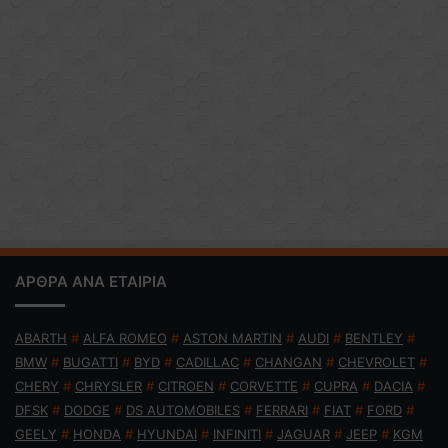
ΑΡΘΡΑ ΑΝΑ ΕΤΑΙΡΙΑ
ABARTH
#
ALFA ROMEO
#
ASTON MARTIN
#
AUDI
#
BENTLEY
#
BMW
#
BUGATTI
#
BYD
#
CADILLAC
#
CHANGAN
#
CHEVROLET
#
CHERY
#
CHRYSLER
#
CITROEN
#
CORVETTE
#
CUPRA
#
DACIA
#
DFSK
#
DODGE
#
DS AUTOMOBILES
#
FERRARI
#
FIAT
#
FORD
#
GEELY
#
HONDA
#
HYUNDAI
#
INFINITI
#
JAGUAR
#
JEEP
#
KGM