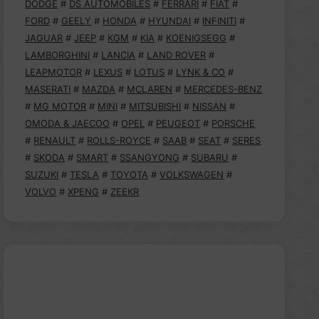
DODGE
#
DS AUTOMOBILES
#
FERRARI
#
FIAT
#
FORD
#
GEELY
#
HONDA
#
HYUNDAI
#
INFINITI
#
JAGUAR
#
JEEP
#
KGM
#
KIA
#
KOENIGSEGG
#
LAMBORGHINI
#
LANCIA
#
LAND ROVER
#
LEAPMOTOR
#
LEXUS
#
LOTUS
#
LYNK & CO
#
MASERATI
#
MAZDA
#
MCLAREN
#
MERCEDES-BENZ
#
MG MOTOR
#
MINI
#
MITSUBISHI
#
NISSAN
#
OMODA & JAECOO
#
OPEL
#
PEUGEOT
#
PORSCHE
#
RENAULT
#
ROLLS-ROYCE
#
SAAB
#
SEAT
#
SERES
#
SKODA
#
SMART
#
SSANGYONG
#
SUBARU
#
SUZUKI
#
TESLA
#
TOYOTA
#
VOLKSWAGEN
#
VOLVO
#
XPENG
#
ZEEKR