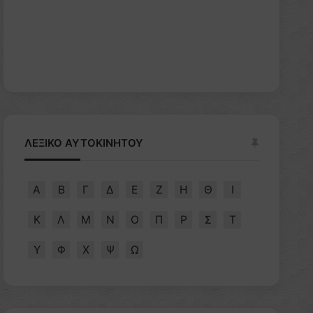
ΛΕΞΙΚΟ ΑΥΤΟΚΙΝΗΤΟΥ
Α
Β
Γ
Δ
Ε
Ζ
Η
Θ
Ι
Κ
Λ
Μ
Ν
Ο
Π
Ρ
Σ
Τ
Υ
Φ
Χ
Ψ
Ω