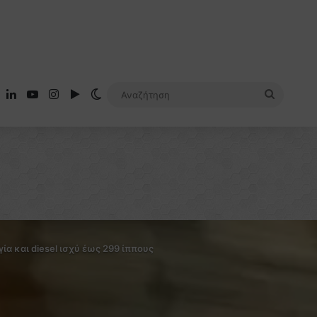
ebook
X
LinkedIn
YouTube
Instagram
Google Play
Switch skin
Αναζήτ
ία και diesel ισχύ έως 299 ίππους