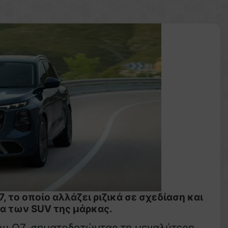
 το οποίο αλλάζει ριζικά σε σχεδίαση και
α των SUV της μάρκας.
του Q7, σηματοδοτώντας τη μεγαλύτερη