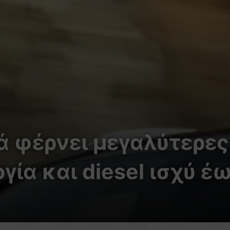
ιά φέρνει μεγαλύτερες
ία και diesel ισχύ έ