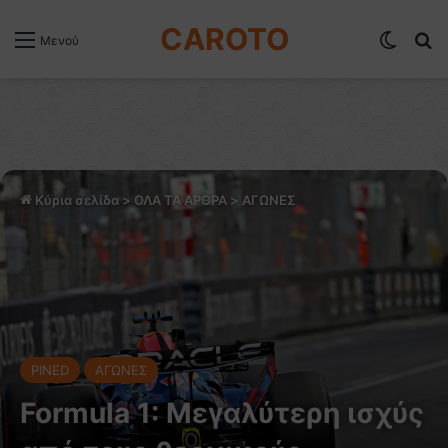
CAROTO
Switch
Α
Μενού
Κύρια σελίδα
>
ΟΛΑ ΤΑ ΑΡΘΡΑ
>
ΑΓΩΝΕΣ
PINED
ΑΓΩΝΕΣ
Formula 1: Μεγαλύτερη ισχύς