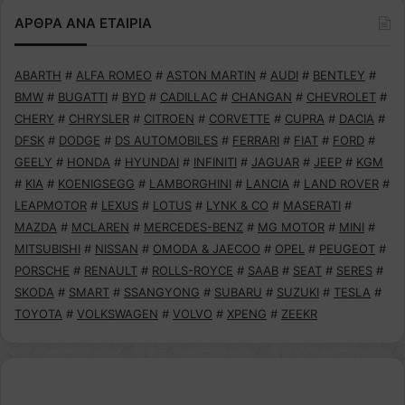
ΑΡΘΡΑ ΑΝΑ ΕΤΑΙΡΙΑ
ABARTH
#
ALFA ROMEO
#
ASTON MARTIN
#
AUDI
#
BENTLEY
#
BMW
#
BUGATTI
#
BYD
#
CADILLAC
#
CHANGAN
#
CHEVROLET
#
CHERY
#
CHRYSLER
#
CITROEN
#
CORVETTE
#
CUPRA
#
DACIA
#
DFSK
#
DODGE
#
DS AUTOMOBILES
#
FERRARI
#
FIAT
#
FORD
#
GEELY
#
HONDA
#
HYUNDAI
#
INFINITI
#
JAGUAR
#
JEEP
#
KGM
#
KIA
#
KOENIGSEGG
#
LAMBORGHINI
#
LANCIA
#
LAND ROVER
#
LEAPMOTOR
#
LEXUS
#
LOTUS
#
LYNK & CO
#
MASERATI
#
MAZDA
#
MCLAREN
#
MERCEDES-BENZ
#
MG MOTOR
#
MINI
#
MITSUBISHI
#
NISSAN
#
OMODA & JAECOO
#
OPEL
#
PEUGEOT
#
PORSCHE
#
RENAULT
#
ROLLS-ROYCE
#
SAAB
#
SEAT
#
SERES
#
SKODA
#
SMART
#
SSANGYONG
#
SUBARU
#
SUZUKI
#
TESLA
#
TOYOTA
#
VOLKSWAGEN
#
VOLVO
#
XPENG
#
ZEEKR