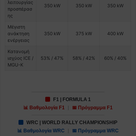
λειτουργίας
350 kW
350 kW
350 kW
προσπέρασ
ης
Μέγιστη
ανάκτηση
350 kW
375 kW
400 kW
ενέργειας
Κατανομή
ισχύος ICE /
53% / 47%
58% / 42%
60% / 40%
MGU-K
F1 | FORMULA 1
📊 Βαθμολογία F1
|
📅 Πρόγραμμα F1
WRC | WORLD RALLY CHAMPIONSHIP
📊 Βαθμολογία WRC
|
📅 Πρόγραμμα WRC