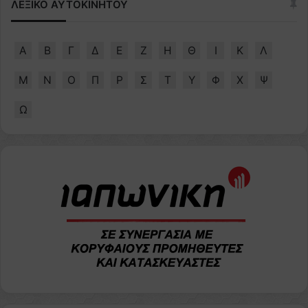
ΛΕΞΙΚΟ ΑΥΤΟΚΙΝΗΤΟΥ
Α
Β
Γ
Δ
Ε
Ζ
Η
Θ
Ι
Κ
Λ
Μ
Ν
Ο
Π
Ρ
Σ
Τ
Υ
Φ
Χ
Ψ
Ω