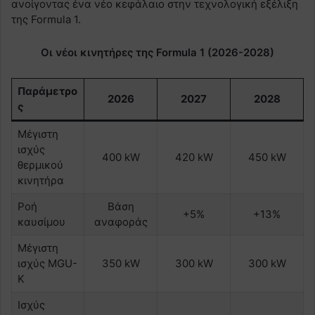
ανοίγοντας ένα νέο κεφάλαιο στην τεχνολογική εξέλιξη
της Formula 1.
Οι νέοι κινητήρες της Formula 1 (2026-2028)
Παράμετρο
2026
2027
2028
ς
Μέγιστη
ισχύς
400 kW
420 kW
450 kW
θερμικού
κινητήρα
Ροή
Βάση
+5%
+13%
καυσίμου
αναφοράς
Μέγιστη
ισχύς MGU-
350 kW
300 kW
300 kW
K
Ισχύς