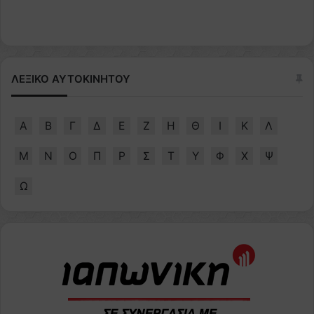
ΛΕΞΙΚΟ ΑΥΤΟΚΙΝΗΤΟΥ
Α
Β
Γ
Δ
Ε
Ζ
Η
Θ
Ι
Κ
Λ
Μ
Ν
Ο
Π
Ρ
Σ
Τ
Υ
Φ
Χ
Ψ
Ω