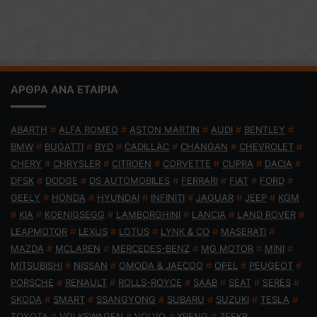
ΑΡΘΡΑ ΑΝΑ ΕΤΑΙΡΙΑ
ABARTH
#
ALFA ROMEO
#
ASTON MARTIN
#
AUDI
#
BENTLEY
#
BMW
#
BUGATTI
#
BYD
#
CADILLAC
#
CHANGAN
#
CHEVROLET
#
CHERY
#
CHRYSLER
#
CITROEN
#
CORVETTE
#
CUPRA
#
DACIA
#
DFSK
#
DODGE
#
DS AUTOMOBILES
#
FERRARI
#
FIAT
#
FORD
#
GEELY
#
HONDA
#
HYUNDAI
#
INFINITI
#
JAGUAR
#
JEEP
#
KGM
#
KIA
#
KOENIGSEGG
#
LAMBORGHINI
#
LANCIA
#
LAND ROVER
#
LEAPMOTOR
#
LEXUS
#
LOTUS
#
LYNK & CO
#
MASERATI
#
MAZDA
#
MCLAREN
#
MERCEDES-BENZ
#
MG MOTOR
#
MINI
#
MITSUBISHI
#
NISSAN
#
OMODA & JAECOO
#
OPEL
#
PEUGEOT
#
PORSCHE
#
RENAULT
#
ROLLS-ROYCE
#
SAAB
#
SEAT
#
SERES
#
SKODA
#
SMART
#
SSANGYONG
#
SUBARU
#
SUZUKI
#
TESLA
#
TOYOTA
#
VOLKSWAGEN
#
VOLVO
#
XPENG
#
ZEEKR