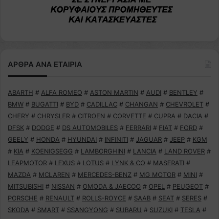
ΑΡΘΡΑ ΑΝΑ ΕΤΑΙΡΙΑ
ABARTH
#
ALFA ROMEO
#
ASTON MARTIN
#
AUDI
#
BENTLEY
#
BMW
#
BUGATTI
#
BYD
#
CADILLAC
#
CHANGAN
#
CHEVROLET
#
CHERY
#
CHRYSLER
#
CITROEN
#
CORVETTE
#
CUPRA
#
DACIA
#
DFSK
#
DODGE
#
DS AUTOMOBILES
#
FERRARI
#
FIAT
#
FORD
#
GEELY
#
HONDA
#
HYUNDAI
#
INFINITI
#
JAGUAR
#
JEEP
#
KGM
#
KIA
#
KOENIGSEGG
#
LAMBORGHINI
#
LANCIA
#
LAND ROVER
#
LEAPMOTOR
#
LEXUS
#
LOTUS
#
LYNK & CO
#
MASERATI
#
MAZDA
#
MCLAREN
#
MERCEDES-BENZ
#
MG MOTOR
#
MINI
#
MITSUBISHI
#
NISSAN
#
OMODA & JAECOO
#
OPEL
#
PEUGEOT
#
PORSCHE
#
RENAULT
#
ROLLS-ROYCE
#
SAAB
#
SEAT
#
SERES
#
SKODA
#
SMART
#
SSANGYONG
#
SUBARU
#
SUZUKI
#
TESLA
#