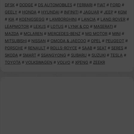
DFSK
#
DODGE
#
DS AUTOMOBILES
#
FERRARI
#
FIAT
#
FORD
#
GEELY
#
HONDA
#
HYUNDAI
#
INFINITI
#
JAGUAR
#
JEEP
#
KGM
#
KIA
#
KOENIGSEGG
#
LAMBORGHINI
#
LANCIA
#
LAND ROVER
#
LEAPMOTOR
#
LEXUS
#
LOTUS
#
LYNK & CO
#
MASERATI
#
MAZDA
#
MCLAREN
#
MERCEDES-BENZ
#
MG MOTOR
#
MINI
#
MITSUBISHI
#
NISSAN
#
OMODA & JAECOO
#
OPEL
#
PEUGEOT
#
PORSCHE
#
RENAULT
#
ROLLS-ROYCE
#
SAAB
#
SEAT
#
SERES
#
SKODA
#
SMART
#
SSANGYONG
#
SUBARU
#
SUZUKI
#
TESLA
#
TOYOTA
#
VOLKSWAGEN
#
VOLVO
#
XPENG
#
ZEEKR