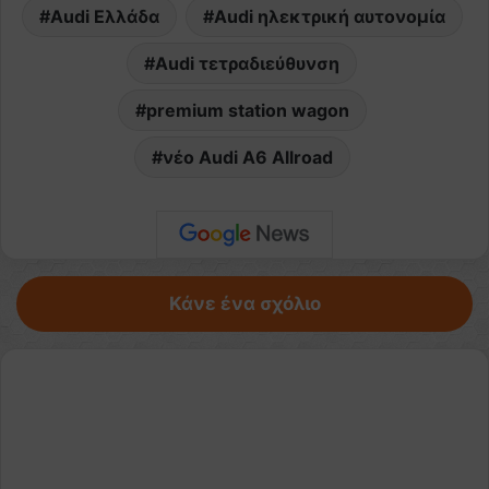
Audi Ελλάδα
Audi ηλεκτρική αυτονομία
Audi τετραδιεύθυνση
premium station wagon
νέο Audi A6 Allroad
Κάνε ένα σχόλιο