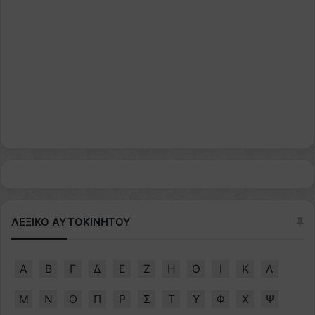
ΛΕΞΙΚΟ ΑΥΤΟΚΙΝΗΤΟΥ
Α
Β
Γ
Δ
Ε
Ζ
Η
Θ
Ι
Κ
Λ
Μ
Ν
Ο
Π
Ρ
Σ
Τ
Υ
Φ
Χ
Ψ