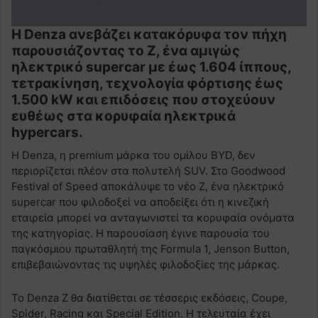
Η Denza ανεβάζει κατακόρυφα τον πήχη
παρουσιάζοντας το Z, ένα αμιγώς
ηλεκτρικό supercar με έως 1.604 ίππους,
τετρακίνηση, τεχνολογία φόρτισης έως
1.500 kW και επιδόσεις που στοχεύουν
ευθέως στα κορυφαία ηλεκτρικά
hypercars.
Η Denza, η premium μάρκα του ομίλου BYD, δεν
περιορίζεται πλέον στα πολυτελή SUV. Στο Goodwood
Festival of Speed αποκάλυψε το νέο Z, ένα ηλεκτρικό
supercar που φιλοδοξεί να αποδείξει ότι η κινεζική
εταιρεία μπορεί να ανταγωνιστεί τα κορυφαία ονόματα
της κατηγορίας. Η παρουσίαση έγινε παρουσία του
παγκόσμιου πρωταθλητή της Formula 1, Jenson Button,
επιβεβαιώνοντας τις υψηλές φιλοδοξίες της μάρκας.
Το Denza Z θα διατίθεται σε τέσσερις εκδόσεις, Coupe,
Spider, Racing και Special Edition. Η τελευταία έχει