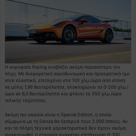
Η κορυφαία Racing ανεβάζει ακόμη περισσότερο τον
πήχη. Με διαφορετική αεροδυναμική και προαιρετικά ημι-
slick ελαστικά, επιταχύνει στα 100 χλμ./ώρα από στάση
σε μόλις 1,96 δευτερόλεπτα, ολοκληρώνει τα 0-200 χλμ./
ώρα σε 6,0 δευτερόλεπτα και φτάνει τα 350 χλμ./ώρα
τελικής ταχύτητας.
Ακόμη πιο ακραία είναι η Special Edition, η οποία
σύμφωνα με τη Denza θα ξεπερνά τους 2.000 ίππους. Αν
και τα πλήρη τεχνικά χαρακτηριστικά δεν έχουν ακόμη
ανακοινωθεί, η εταιρεία αναφέρει επιτάχυνση 0-100