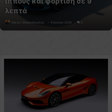
ίππους και φόρτιση σε 9
λεπτά
Nίκος Ι. Mαρινόπουλος
9 Ιουλίου 2026
0