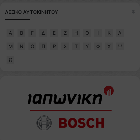
ΛΕΞΙΚΟ ΑΥΤΟΚΙΝΗΤΟΥ
Α
Β
Γ
Δ
Ε
Ζ
Η
Θ
Ι
Κ
Λ
Μ
Ν
Ο
Π
Ρ
Σ
Τ
Υ
Φ
Χ
Ψ
Ω