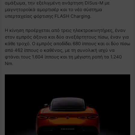
αμάξωμα, την εξελιγμένη ανάρτηση DiSus-M με
μαγνητοροϊκά αμορτισέρ και το νέο σύστημα
υπερταχείας φόρτισης FLASH Charging.
Η κίνηση προέρχεται από τρεις ηλεκτροκινητήρες, έναν
στον εμπρός άξονα και δύο ανεξάρτητους πίσω, έναν για
κάθε τροχό. Ο εμπρός αποδίδει 680 ίππους και οι δύο πίσω
από 462 ίππους ο καθένας, με τη συνολική ισχύ να
φτάνει τους 1.604 ίππους και τη μέγιστη ροπή τα 1.240
Nm.