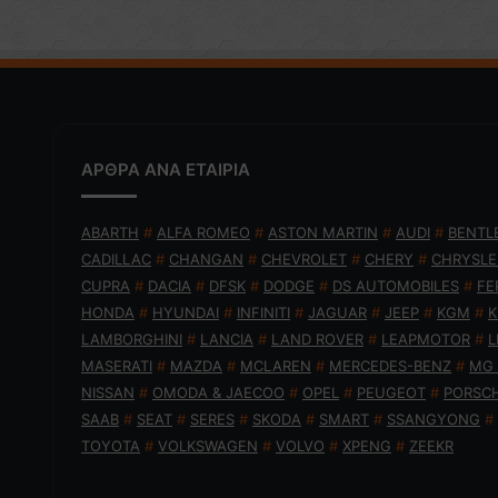
ΑΡΘΡΑ ΑΝΑ ΕΤΑΙΡΙΑ
ABARTH
#
ALFA ROMEO
#
ASTON MARTIN
#
AUDI
#
BENTL
CADILLAC
#
CHANGAN
#
CHEVROLET
#
CHERY
#
CHRYSLE
CUPRA
#
DACIA
#
DFSK
#
DODGE
#
DS AUTOMOBILES
#
FE
HONDA
#
HYUNDAI
#
INFINITI
#
JAGUAR
#
JEEP
#
KGM
#
K
LAMBORGHINI
#
LANCIA
#
LAND ROVER
#
LEAPMOTOR
#
L
MASERATI
#
MAZDA
#
MCLAREN
#
MERCEDES-BENZ
#
MG
NISSAN
#
OMODA & JAECOO
#
OPEL
#
PEUGEOT
#
PORSC
SAAB
#
SEAT
#
SERES
#
SKODA
#
SMART
#
SSANGYONG
#
TOYOTA
#
VOLKSWAGEN
#
VOLVO
#
XPENG
#
ZEEKR