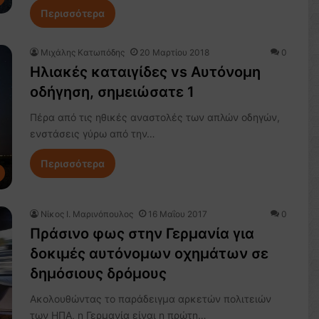
Περισσότερα
Μιχάλης Κατωπόδης
20 Μαρτίου 2018
0
Ηλιακές καταιγίδες vs Αυτόνομη
οδήγηση, σημειώσατε 1
Πέρα από τις ηθικές αναστολές των απλών οδηγών,
ενστάσεις γύρω από την…
Περισσότερα
Nίκος Ι. Mαρινόπουλος
16 Μαΐου 2017
0
Πράσινο φως στην Γερμανία για
δοκιμές αυτόνομων οχημάτων σε
δημόσιους δρόμους
Ακολουθώντας το παράδειγμα αρκετών πολιτειών
των ΗΠΑ, η Γερμανία είναι η πρώτη…