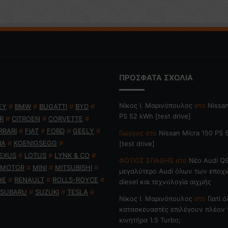
ΠΡΟΣΦΑΤΑ ΣΧΟΛΙΑ
Nίκος Ι. Mαρινόπουλος
στο
Nissan
EY
#
BMW
#
BUGATTI
#
BYD
#
PS 52 kWh [test drive]
R
#
CITROEN
#
CORVETTE
#
RRARI
#
FIAT
#
FORD
#
GEELY
#
Γιώργος
στο
Nissan Micra 150 PS
IA
#
KOENIGSEGG
#
[test drive]
EXUS
#
LOTUS
#
LYNK & CO
#
ΦΩΤΙΟΣ ΣΠΑΘΗΣ
στο
Νέο Audi Q9
 MOTOR
#
MINI
#
MITSUBISHI
#
μεγαλύτερο Audi όλων των εποχ
HE
#
RENAULT
#
ROLLS-ROYCE
#
diesel και τεχνολογία αιχμής
SUBARU
#
SUZUKI
#
TESLA
#
Nίκος Ι. Mαρινόπουλος
στο
Γιατί ό
κατασκευαστές επιλέγουν πλέον 
κινητήρα 1.5 Turbo;