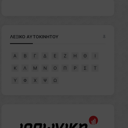
ΛΕΞΙΚΟ ΑΥΤΟΚΙΝΗΤΟΥ
Α
Β
Γ
Δ
Ε
Ζ
Η
Θ
Ι
Κ
Λ
Μ
Ν
Ο
Π
Ρ
Σ
Τ
Υ
Φ
Χ
Ψ
Ω