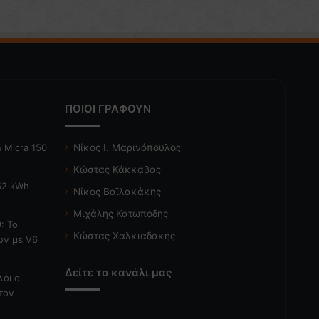
ΠΟΙΟΙ ΓΡΑΦΟΥΝ
 Micra 150
Νίκος Ι. Μαρινόπουλος
Κώστας Κάκκαβας
 52 kWh
Νίκος Βαϊλακάκης
Μιχάλης Κατωπόδης
: Το
Κώστας Χαλκιαδάκης
ών με V6
Δείτε το κανάλι μας
λοι οι
τον