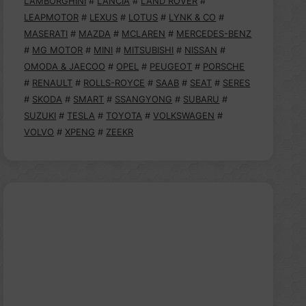
LAMBORGHINI
#
LANCIA
#
LAND ROVER
#
LEAPMOTOR
#
LEXUS
#
LOTUS
#
LYNK & CO
#
MASERATI
#
MAZDA
#
MCLAREN
#
MERCEDES-BENZ
#
MG MOTOR
#
MINI
#
MITSUBISHI
#
NISSAN
#
OMODA & JAECOO
#
OPEL
#
PEUGEOT
#
PORSCHE
#
RENAULT
#
ROLLS-ROYCE
#
SAAB
#
SEAT
#
SERES
#
SKODA
#
SMART
#
SSANGYONG
#
SUBARU
#
SUZUKI
#
TESLA
#
TOYOTA
#
VOLKSWAGEN
#
VOLVO
#
XPENG
#
ZEEKR