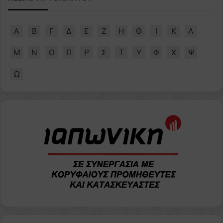
Α
Β
Γ
Δ
Ε
Ζ
Η
Θ
Ι
Κ
Λ
Μ
Ν
Ο
Π
Ρ
Σ
Τ
Υ
Φ
Χ
Ψ
Ω