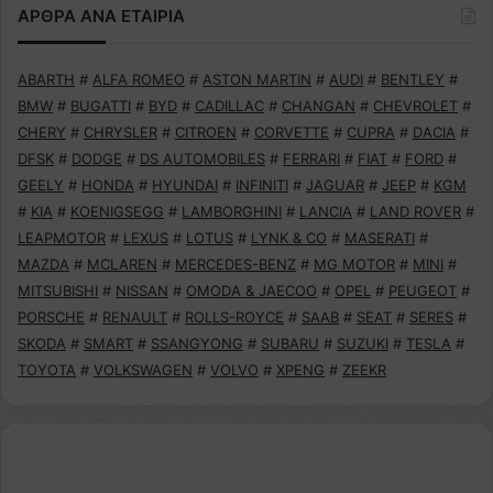
ΑΡΘΡΑ ΑΝΑ ΕΤΑΙΡΙΑ
ABARTH
#
ALFA ROMEO
#
ASTON MARTIN
#
AUDI
#
BENTLEY
#
BMW
#
BUGATTI
#
BYD
#
CADILLAC
#
CHANGAN
#
CHEVROLET
#
CHERY
#
CHRYSLER
#
CITROEN
#
CORVETTE
#
CUPRA
#
DACIA
#
DFSK
#
DODGE
#
DS AUTOMOBILES
#
FERRARI
#
FIAT
#
FORD
#
GEELY
#
HONDA
#
HYUNDAI
#
INFINITI
#
JAGUAR
#
JEEP
#
KGM
#
KIA
#
KOENIGSEGG
#
LAMBORGHINI
#
LANCIA
#
LAND ROVER
#
LEAPMOTOR
#
LEXUS
#
LOTUS
#
LYNK & CO
#
MASERATI
#
MAZDA
#
MCLAREN
#
MERCEDES-BENZ
#
MG MOTOR
#
MINI
#
MITSUBISHI
#
NISSAN
#
OMODA & JAECOO
#
OPEL
#
PEUGEOT
#
PORSCHE
#
RENAULT
#
ROLLS-ROYCE
#
SAAB
#
SEAT
#
SERES
#
SKODA
#
SMART
#
SSANGYONG
#
SUBARU
#
SUZUKI
#
TESLA
#
TOYOTA
#
VOLKSWAGEN
#
VOLVO
#
XPENG
#
ZEEKR