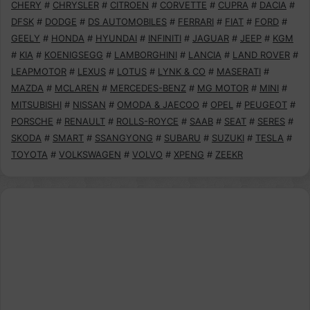
CHERY
#
CHRYSLER
#
CITROEN
#
CORVETTE
#
CUPRA
#
DACIA
#
DFSK
#
DODGE
#
DS AUTOMOBILES
#
FERRARI
#
FIAT
#
FORD
#
GEELY
#
HONDA
#
HYUNDAI
#
INFINITI
#
JAGUAR
#
JEEP
#
KGM
#
KIA
#
KOENIGSEGG
#
LAMBORGHINI
#
LANCIA
#
LAND ROVER
#
LEAPMOTOR
#
LEXUS
#
LOTUS
#
LYNK & CO
#
MASERATI
#
MAZDA
#
MCLAREN
#
MERCEDES-BENZ
#
MG MOTOR
#
MINI
#
MITSUBISHI
#
NISSAN
#
OMODA & JAECOO
#
OPEL
#
PEUGEOT
#
PORSCHE
#
RENAULT
#
ROLLS-ROYCE
#
SAAB
#
SEAT
#
SERES
#
SKODA
#
SMART
#
SSANGYONG
#
SUBARU
#
SUZUKI
#
TESLA
#
TOYOTA
#
VOLKSWAGEN
#
VOLVO
#
XPENG
#
ZEEKR