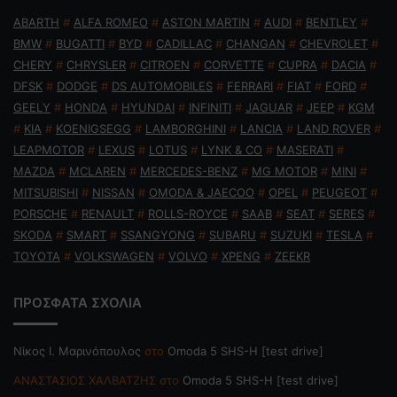
ABARTH
#
ALFA ROMEO
#
ASTON MARTIN
#
AUDI
#
BENTLEY
#
BMW
#
BUGATTI
#
BYD
#
CADILLAC
#
CHANGAN
#
CHEVROLET
#
CHERY
#
CHRYSLER
#
CITROEN
#
CORVETTE
#
CUPRA
#
DACIA
#
DFSK
#
DODGE
#
DS AUTOMOBILES
#
FERRARI
#
FIAT
#
FORD
#
GEELY
#
HONDA
#
HYUNDAI
#
INFINITI
#
JAGUAR
#
JEEP
#
KGM
#
KIA
#
KOENIGSEGG
#
LAMBORGHINI
#
LANCIA
#
LAND ROVER
#
LEAPMOTOR
#
LEXUS
#
LOTUS
#
LYNK & CO
#
MASERATI
#
MAZDA
#
MCLAREN
#
MERCEDES-BENZ
#
MG MOTOR
#
MINI
#
MITSUBISHI
#
NISSAN
#
OMODA & JAECOO
#
OPEL
#
PEUGEOT
#
PORSCHE
#
RENAULT
#
ROLLS-ROYCE
#
SAAB
#
SEAT
#
SERES
#
SKODA
#
SMART
#
SSANGYONG
#
SUBARU
#
SUZUKI
#
TESLA
#
TOYOTA
#
VOLKSWAGEN
#
VOLVO
#
XPENG
#
ZEEKR
ΠΡΟΣΦΑΤΑ ΣΧΟΛΙΑ
Nίκος Ι. Mαρινόπουλος
στο
Omoda 5 SHS-H [test drive]
ΑΝΑΣΤΑΣΙΟΣ ΧΑΛΒΑΤΖΗΣ
στο
Omoda 5 SHS-H [test drive]