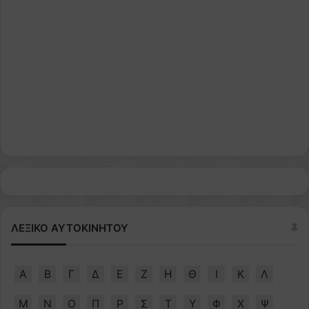
ΛΕΞΙΚΟ ΑΥΤΟΚΙΝΗΤΟΥ
Α
Β
Γ
Δ
Ε
Ζ
Η
Θ
Ι
Κ
Λ
Μ
Ν
Ο
Π
Ρ
Σ
Τ
Υ
Φ
Χ
Ψ