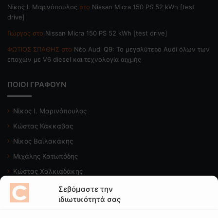
Nίκος Ι. Mαρινόπουλος
στο
Nissan Micra 150 PS 52 kWh [test
drive]
Γιώργος
στο
Nissan Micra 150 PS 52 kWh [test drive]
ΦΩΤΙΟΣ ΣΠΑΘΗΣ
στο
Νέο Audi Q9: Το μεγαλύτερο Audi όλων των
εποχών με V6 diesel και τεχνολογία αιχμής
ΠΟΙΟΙ ΓΡΑΦΟΥΝ
Νίκος Ι. Μαρινόπουλος
Κώστας Κάκκαβας
Νίκος Βαϊλακάκης
Μιχάλης Κατωπόδης
Κώστας Χαλκιαδάκης
Σεβόμαστε την
Δείτε το κανάλι μας
ιδιωτικότητά σας