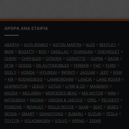
ΑΡΘΡΑ ΑΝΑ ΕΤΑΙΡΙΑ
ABARTH
#
ALFA ROMEO
#
ASTON MARTIN
#
AUDI
#
BENTLEY
#
BMW
#
BUGATTI
#
BYD
#
CADILLAC
#
CHANGAN
#
CHEVROLET
#
CHERY
#
CHRYSLER
#
CITROEN
#
CORVETTE
#
CUPRA
#
DACIA
#
DFSK
#
DODGE
#
DS AUTOMOBILES
#
FERRARI
#
FIAT
#
FORD
#
GEELY
#
HONDA
#
HYUNDAI
#
INFINITI
#
JAGUAR
#
JEEP
#
KGM
#
KIA
#
KOENIGSEGG
#
LAMBORGHINI
#
LANCIA
#
LAND ROVER
#
LEAPMOTOR
#
LEXUS
#
LOTUS
#
LYNK & CO
#
MASERATI
#
MAZDA
#
MCLAREN
#
MERCEDES-BENZ
#
MG MOTOR
#
MINI
#
MITSUBISHI
#
NISSAN
#
OMODA & JAECOO
#
OPEL
#
PEUGEOT
#
PORSCHE
#
RENAULT
#
ROLLS-ROYCE
#
SAAB
#
SEAT
#
SERES
#
SKODA
#
SMART
#
SSANGYONG
#
SUBARU
#
SUZUKI
#
TESLA
#
TOYOTA
#
VOLKSWAGEN
#
VOLVO
#
XPENG
#
ZEEKR