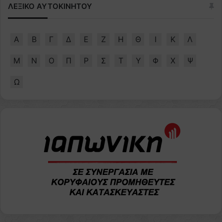
ΛΕΞΙΚΟ ΑΥΤΟΚΙΝΗΤΟΥ
Α
Β
Γ
Δ
Ε
Ζ
Η
Θ
Ι
Κ
Λ
Μ
Ν
Ο
Π
Ρ
Σ
Τ
Υ
Φ
Χ
Ψ
Ω