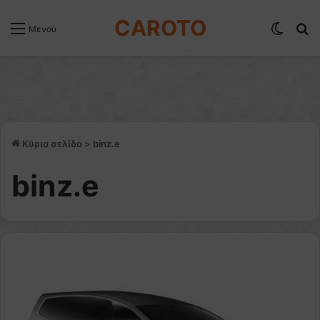
CAROTO
Switch
Α
Μενού
Κύρια σελίδα
>
binz.e
binz.e