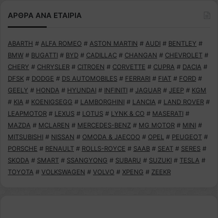
ΑΡΘΡΑ ΑΝΑ ΕΤΑΙΡΙΑ
ABARTH
#
ALFA ROMEO
#
ASTON MARTIN
#
AUDI
#
BENTLEY
#
BMW
#
BUGATTI
#
BYD
#
CADILLAC
#
CHANGAN
#
CHEVROLET
#
CHERY
#
CHRYSLER
#
CITROEN
#
CORVETTE
#
CUPRA
#
DACIA
#
DFSK
#
DODGE
#
DS AUTOMOBILES
#
FERRARI
#
FIAT
#
FORD
#
GEELY
#
HONDA
#
HYUNDAI
#
INFINITI
#
JAGUAR
#
JEEP
#
KGM
#
KIA
#
KOENIGSEGG
#
LAMBORGHINI
#
LANCIA
#
LAND ROVER
#
LEAPMOTOR
#
LEXUS
#
LOTUS
#
LYNK & CO
#
MASERATI
#
MAZDA
#
MCLAREN
#
MERCEDES-BENZ
#
MG MOTOR
#
MINI
#
MITSUBISHI
#
NISSAN
#
OMODA & JAECOO
#
OPEL
#
PEUGEOT
#
PORSCHE
#
RENAULT
#
ROLLS-ROYCE
#
SAAB
#
SEAT
#
SERES
#
SKODA
#
SMART
#
SSANGYONG
#
SUBARU
#
SUZUKI
#
TESLA
#
TOYOTA
#
VOLKSWAGEN
#
VOLVO
#
XPENG
#
ZEEKR