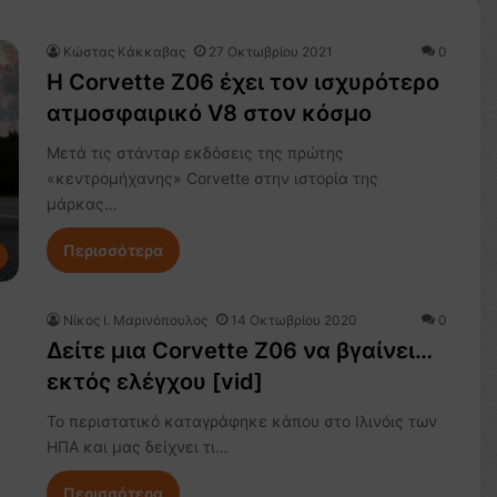
Κώστας Κάκκαβας
27 Οκτωβρίου 2021
0
Η Corvette Z06 έχει τον ισχυρότερο
ατμοσφαιρικό V8 στον κόσμο
Μετά τις στάνταρ εκδόσεις της πρώτης
«κεντρομήχανης» Corvette στην ιστορία της
μάρκας…
Περισσότερα
Nίκος Ι. Mαρινόπουλος
14 Οκτωβρίου 2020
0
Δείτε μια Corvette Z06 να βγαίνει…
εκτός ελέγχου [vid]
To περιστατικό καταγράφηκε κάπου στο Ιλινόις των
ΗΠΑ και μας δείχνει τι…
Περισσότερα