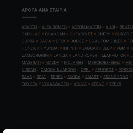
ΑΡΘΡΑ ΑΝΑ ΕΤΑΙΡΙΑ
ABARTH
#
ALFA ROMEO
#
ASTON MARTIN
#
AUDI
#
BENTL
CADILLAC
#
CHANGAN
#
CHEVROLET
#
CHERY
#
CHRYSLE
CUPRA
#
DACIA
#
DFSK
#
DODGE
#
DS AUTOMOBILES
#
FE
HONDA
#
HYUNDAI
#
INFINITI
#
JAGUAR
#
JEEP
#
KGM
#
K
LAMBORGHINI
#
LANCIA
#
LAND ROVER
#
LEAPMOTOR
#
L
MASERATI
#
MAZDA
#
MCLAREN
#
MERCEDES-BENZ
#
MG
NISSAN
#
OMODA & JAECOO
#
OPEL
#
PEUGEOT
#
PORSC
SAAB
#
SEAT
#
SERES
#
SKODA
#
SMART
#
SSANGYONG
#
TOYOTA
#
VOLKSWAGEN
#
VOLVO
#
XPENG
#
ZEEKR