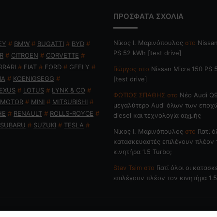
ΠΡΟΣΦΑΤΑ ΣΧΟΛΙΑ
Nίκος Ι. Mαρινόπουλος
στο
Nissan
EY
#
BMW
#
BUGATTI
#
BYD
#
PS 52 kWh [test drive]
R
#
CITROEN
#
CORVETTE
#
RRARI
#
FIAT
#
FORD
#
GEELY
#
Γιώργος
στο
Nissan Micra 150 PS
IA
#
KOENIGSEGG
#
[test drive]
EXUS
#
LOTUS
#
LYNK & CO
#
ΦΩΤΙΟΣ ΣΠΑΘΗΣ
στο
Νέο Audi Q9
 MOTOR
#
MINI
#
MITSUBISHI
#
μεγαλύτερο Audi όλων των εποχ
HE
#
RENAULT
#
ROLLS-ROYCE
#
diesel και τεχνολογία αιχμής
SUBARU
#
SUZUKI
#
TESLA
#
Nίκος Ι. Mαρινόπουλος
στο
Γιατί ό
κατασκευαστές επιλέγουν πλέον 
κινητήρα 1.5 Turbo;
Stav Tsim
στο
Γιατί όλοι οι κατασ
επιλέγουν πλέον τον κινητήρα 1.5