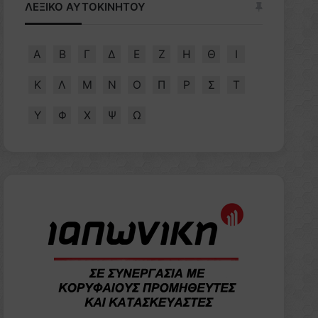
ΛΕΞΙΚΟ ΑΥΤΟΚΙΝΗΤΟΥ
Α
Β
Γ
Δ
Ε
Ζ
Η
Θ
Ι
Κ
Λ
Μ
Ν
Ο
Π
Ρ
Σ
Τ
Υ
Φ
Χ
Ψ
Ω