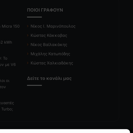
ΠΟΙΟΙ ΓΡΑΦΟΥΝ
 Micra 150
Νίκος Ι. Μαρινόπουλος
Κώστας Κάκκαβας
 52 kWh
Νίκος Βαϊλακάκης
Μιχάλης Κατωπόδης
: Το
Κώστας Χαλκιαδάκης
ών με V6
Δείτε το κανάλι μας
λοι οι
τον
κευαστές
 Turbo;