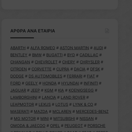
ΑΡΘΡΑ ΑΝΑ ΕΤΑΙΡΙΑ
ABARTH
#
ALFA ROMEO
#
ASTON MARTIN
#
AUDI
#
BENTLEY
#
BMW
#
BUGATTI
#
BYD
#
CADILLAC
#
CHANGAN
#
CHEVROLET
#
CHERY
#
CHRYSLER
#
CITROEN
#
CORVETTE
#
CUPRA
#
DACIA
#
DFSK
#
DODGE
#
DS AUTOMOBILES
#
FERRARI
#
FIAT
#
FORD
#
GEELY
#
HONDA
#
HYUNDAI
#
INFINITI
#
JAGUAR
#
JEEP
#
KGM
#
KIA
#
KOENIGSEGG
#
LAMBORGHINI
#
LANCIA
#
LAND ROVER
#
LEAPMOTOR
#
LEXUS
#
LOTUS
#
LYNK & CO
#
MASERATI
#
MAZDA
#
MCLAREN
#
MERCEDES-BENZ
#
MG MOTOR
#
MINI
#
MITSUBISHI
#
NISSAN
#
OMODA & JAECOO
#
OPEL
#
PEUGEOT
#
PORSCHE