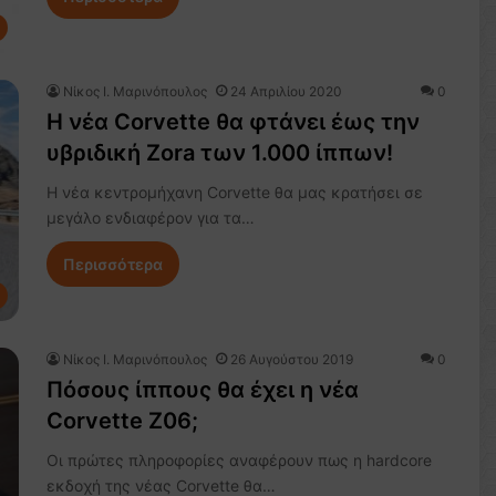
Nίκος Ι. Mαρινόπουλος
24 Απριλίου 2020
0
H νέα Corvette θα φτάνει έως την
υβριδική Zora των 1.000 ίππων!
Η νέα κεντρομήχανη Corvette θα μας κρατήσει σε
μεγάλο ενδιαφέρον για τα…
Περισσότερα
Nίκος Ι. Mαρινόπουλος
26 Αυγούστου 2019
0
Πόσους ίππους θα έχει η νέα
Corvette Z06;
Οι πρώτες πληροφορίες αναφέρουν πως η hardcore
εκδοχή της νέας Corvette θα…