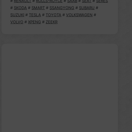
#
RENAULT
#
ROLLS-ROYCE
#
SAAB
#
SEAT
#
SERES
#
SKODA
#
SMART
#
SSANGYONG
#
SUBARU
#
SUZUKI
#
TESLA
#
TOYOTA
#
VOLKSWAGEN
#
VOLVO
#
XPENG
#
ZEEKR