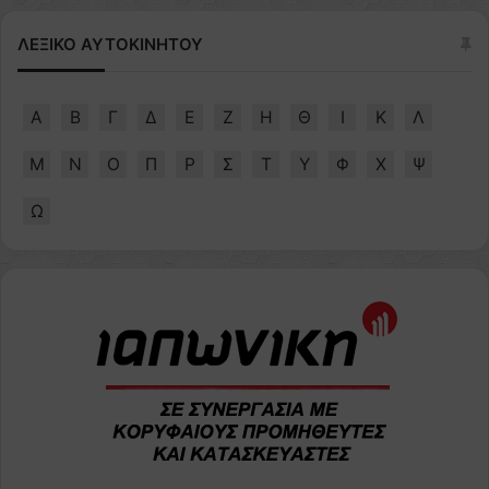
ΛΕΞΙΚΟ ΑΥΤΟΚΙΝΗΤΟΥ
Α
Β
Γ
Δ
Ε
Ζ
Η
Θ
Ι
Κ
Λ
Μ
Ν
Ο
Π
Ρ
Σ
Τ
Υ
Φ
Χ
Ψ
Ω