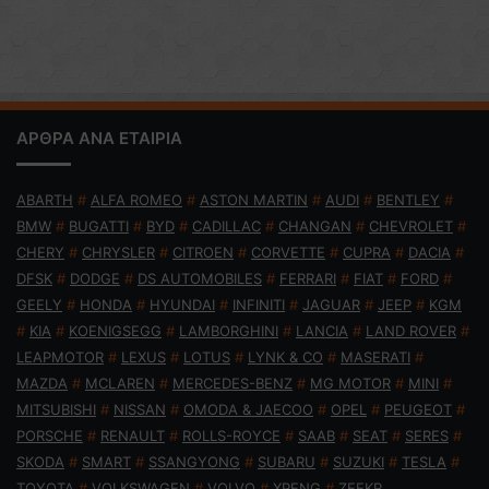
ΑΡΘΡΑ ΑΝΑ ΕΤΑΙΡΙΑ
ABARTH
#
ALFA ROMEO
#
ASTON MARTIN
#
AUDI
#
BENTLEY
#
BMW
#
BUGATTI
#
BYD
#
CADILLAC
#
CHANGAN
#
CHEVROLET
#
CHERY
#
CHRYSLER
#
CITROEN
#
CORVETTE
#
CUPRA
#
DACIA
#
DFSK
#
DODGE
#
DS AUTOMOBILES
#
FERRARI
#
FIAT
#
FORD
#
GEELY
#
HONDA
#
HYUNDAI
#
INFINITI
#
JAGUAR
#
JEEP
#
KGM
#
KIA
#
KOENIGSEGG
#
LAMBORGHINI
#
LANCIA
#
LAND ROVER
#
LEAPMOTOR
#
LEXUS
#
LOTUS
#
LYNK & CO
#
MASERATI
#
MAZDA
#
MCLAREN
#
MERCEDES-BENZ
#
MG MOTOR
#
MINI
#
MITSUBISHI
#
NISSAN
#
OMODA & JAECOO
#
OPEL
#
PEUGEOT
#
PORSCHE
#
RENAULT
#
ROLLS-ROYCE
#
SAAB
#
SEAT
#
SERES
#
SKODA
#
SMART
#
SSANGYONG
#
SUBARU
#
SUZUKI
#
TESLA
#
TOYOTA
#
VOLKSWAGEN
#
VOLVO
#
XPENG
#
ZEEKR