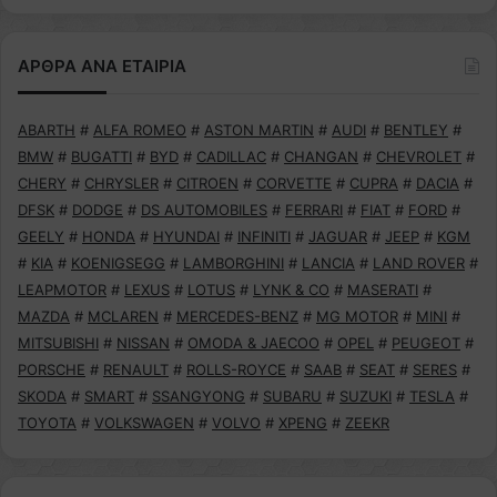
ΑΡΘΡΑ ΑΝΑ ΕΤΑΙΡΙΑ
ABARTH
#
ALFA ROMEO
#
ASTON MARTIN
#
AUDI
#
BENTLEY
#
BMW
#
BUGATTI
#
BYD
#
CADILLAC
#
CHANGAN
#
CHEVROLET
#
CHERY
#
CHRYSLER
#
CITROEN
#
CORVETTE
#
CUPRA
#
DACIA
#
DFSK
#
DODGE
#
DS AUTOMOBILES
#
FERRARI
#
FIAT
#
FORD
#
GEELY
#
HONDA
#
HYUNDAI
#
INFINITI
#
JAGUAR
#
JEEP
#
KGM
#
KIA
#
KOENIGSEGG
#
LAMBORGHINI
#
LANCIA
#
LAND ROVER
#
LEAPMOTOR
#
LEXUS
#
LOTUS
#
LYNK & CO
#
MASERATI
#
MAZDA
#
MCLAREN
#
MERCEDES-BENZ
#
MG MOTOR
#
MINI
#
MITSUBISHI
#
NISSAN
#
OMODA & JAECOO
#
OPEL
#
PEUGEOT
#
PORSCHE
#
RENAULT
#
ROLLS-ROYCE
#
SAAB
#
SEAT
#
SERES
#
SKODA
#
SMART
#
SSANGYONG
#
SUBARU
#
SUZUKI
#
TESLA
#
TOYOTA
#
VOLKSWAGEN
#
VOLVO
#
XPENG
#
ZEEKR