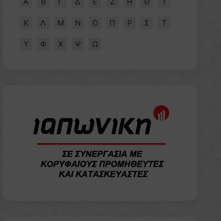
Α
Β
Γ
Δ
Ε
Ζ
Η
Θ
Ι
Κ
Λ
Μ
Ν
Ο
Π
Ρ
Σ
Τ
Υ
Φ
Χ
Ψ
Ω