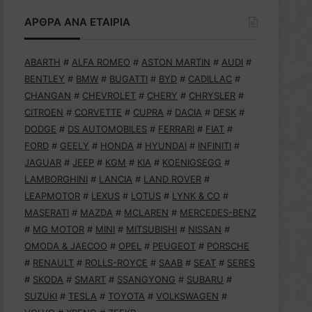
ΑΡΘΡΑ ΑΝΑ ΕΤΑΙΡΙΑ
ABARTH
#
ALFA ROMEO
#
ASTON MARTIN
#
AUDI
#
BENTLEY
#
BMW
#
BUGATTI
#
BYD
#
CADILLAC
#
CHANGAN
#
CHEVROLET
#
CHERY
#
CHRYSLER
#
CITROEN
#
CORVETTE
#
CUPRA
#
DACIA
#
DFSK
#
DODGE
#
DS AUTOMOBILES
#
FERRARI
#
FIAT
#
FORD
#
GEELY
#
HONDA
#
HYUNDAI
#
INFINITI
#
JAGUAR
#
JEEP
#
KGM
#
KIA
#
KOENIGSEGG
#
LAMBORGHINI
#
LANCIA
#
LAND ROVER
#
LEAPMOTOR
#
LEXUS
#
LOTUS
#
LYNK & CO
#
MASERATI
#
MAZDA
#
MCLAREN
#
MERCEDES-BENZ
#
MG MOTOR
#
MINI
#
MITSUBISHI
#
NISSAN
#
OMODA & JAECOO
#
OPEL
#
PEUGEOT
#
PORSCHE
#
RENAULT
#
ROLLS-ROYCE
#
SAAB
#
SEAT
#
SERES
#
SKODA
#
SMART
#
SSANGYONG
#
SUBARU
#
SUZUKI
#
TESLA
#
TOYOTA
#
VOLKSWAGEN
#