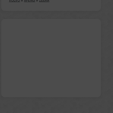
VOLVO
#
XPENG
#
ZEEKR