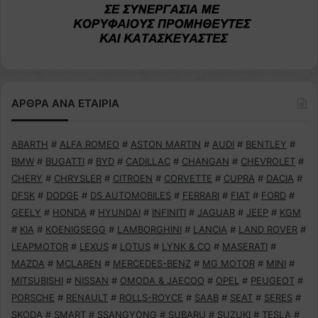
ΑΡΘΡΑ ΑΝΑ ΕΤΑΙΡΙΑ
ABARTH
#
ALFA ROMEO
#
ASTON MARTIN
#
AUDI
#
BENTLEY
#
BMW
#
BUGATTI
#
BYD
#
CADILLAC
#
CHANGAN
#
CHEVROLET
#
CHERY
#
CHRYSLER
#
CITROEN
#
CORVETTE
#
CUPRA
#
DACIA
#
DFSK
#
DODGE
#
DS AUTOMOBILES
#
FERRARI
#
FIAT
#
FORD
#
GEELY
#
HONDA
#
HYUNDAI
#
INFINITI
#
JAGUAR
#
JEEP
#
KGM
#
KIA
#
KOENIGSEGG
#
LAMBORGHINI
#
LANCIA
#
LAND ROVER
#
LEAPMOTOR
#
LEXUS
#
LOTUS
#
LYNK & CO
#
MASERATI
#
MAZDA
#
MCLAREN
#
MERCEDES-BENZ
#
MG MOTOR
#
MINI
#
MITSUBISHI
#
NISSAN
#
OMODA & JAECOO
#
OPEL
#
PEUGEOT
#
PORSCHE
#
RENAULT
#
ROLLS-ROYCE
#
SAAB
#
SEAT
#
SERES
#
SKODA
#
SMART
#
SSANGYONG
#
SUBARU
#
SUZUKI
#
TESLA
#