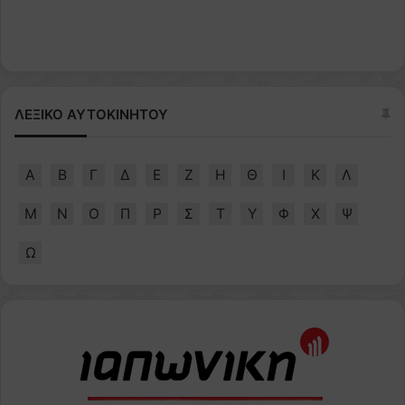
ΛΕΞΙΚΟ ΑΥΤΟΚΙΝΗΤΟΥ
Α
Β
Γ
Δ
Ε
Ζ
Η
Θ
Ι
Κ
Λ
Μ
Ν
Ο
Π
Ρ
Σ
Τ
Υ
Φ
Χ
Ψ
Ω