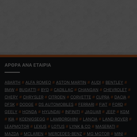
ΑΡΘΡΑ ΑΝΑ ΕΤΑΙΡΙΑ
ABARTH
#
ALFA ROMEO
#
ASTON MARTIN
#
AUDI
#
BENTLEY
#
BMW
#
BUGATTI
#
BYD
#
CADILLAC
#
CHANGAN
#
CHEVROLET
#
CHERY
#
CHRYSLER
#
CITROEN
#
CORVETTE
#
CUPRA
#
DACIA
#
DFSK
#
DODGE
#
DS AUTOMOBILES
#
FERRARI
#
FIAT
#
FORD
#
GEELY
#
HONDA
#
HYUNDAI
#
INFINITI
#
JAGUAR
#
JEEP
#
KGM
#
KIA
#
KOENIGSEGG
#
LAMBORGHINI
#
LANCIA
#
LAND ROVER
#
LEAPMOTOR
#
LEXUS
#
LOTUS
#
LYNK & CO
#
MASERATI
#
MAZDA
#
MCLAREN
#
MERCEDES-BENZ
#
MG MOTOR
#
MINI
#