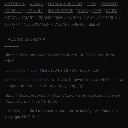
MITSUBISHI
#
NISSAN
#
OMODA & JAECOO
#
OPEL
#
PEUGEOT
#
PORSCHE
#
RENAULT
#
ROLLS-ROYCE
#
SAAB
#
SEAT
#
SERES
#
SKODA
#
SMART
#
SSANGYONG
#
SUBARU
#
SUZUKI
#
TESLA
#
TOYOTA
#
VOLKSWAGEN
#
VOLVO
#
XPENG
#
ZEEKR
ΠΡΟΣΦΑΤΑ ΣΧΟΛΙΑ
Nίκος Ι. Mαρινόπουλος
στο
Nissan Micra 150 PS 52 kWh [test
drive]
Γιώργος
στο
Nissan Micra 150 PS 52 kWh [test drive]
ΦΩΤΙΟΣ ΣΠΑΘΗΣ
στο
Νέο Audi Q9: Το μεγαλύτερο Audi όλων των
εποχών με V6 diesel και τεχνολογία αιχμής
Nίκος Ι. Mαρινόπουλος
στο
Γιατί όλοι οι κατασκευαστές επιλέγουν
πλέον τον κινητήρα 1.5 Turbo;
Stav Tsim
στο
Γιατί όλοι οι κατασκευαστές επιλέγουν πλέον τον
κινητήρα 1.5 Turbo;