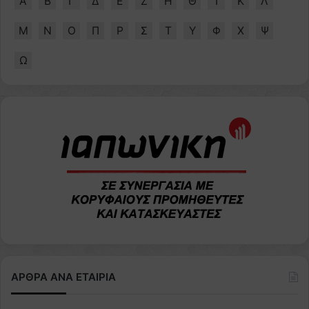
Α
Β
Γ
Δ
Ε
Ζ
Η
Θ
Ι
Κ
Λ
Μ
Ν
Ο
Π
Ρ
Σ
Τ
Υ
Φ
Χ
Ψ
Ω
ΑΡΘΡΑ ΑΝΑ ΕΤΑΙΡΙΑ