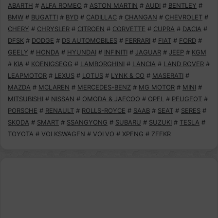
ABARTH
#
ALFA ROMEO
#
ASTON MARTIN
#
AUDI
#
BENTLEY
#
BMW
#
BUGATTI
#
BYD
#
CADILLAC
#
CHANGAN
#
CHEVROLET
#
CHERY
#
CHRYSLER
#
CITROEN
#
CORVETTE
#
CUPRA
#
DACIA
#
DFSK
#
DODGE
#
DS AUTOMOBILES
#
FERRARI
#
FIAT
#
FORD
#
GEELY
#
HONDA
#
HYUNDAI
#
INFINITI
#
JAGUAR
#
JEEP
#
KGM
#
KIA
#
KOENIGSEGG
#
LAMBORGHINI
#
LANCIA
#
LAND ROVER
#
LEAPMOTOR
#
LEXUS
#
LOTUS
#
LYNK & CO
#
MASERATI
#
MAZDA
#
MCLAREN
#
MERCEDES-BENZ
#
MG MOTOR
#
MINI
#
MITSUBISHI
#
NISSAN
#
OMODA & JAECOO
#
OPEL
#
PEUGEOT
#
PORSCHE
#
RENAULT
#
ROLLS-ROYCE
#
SAAB
#
SEAT
#
SERES
#
SKODA
#
SMART
#
SSANGYONG
#
SUBARU
#
SUZUKI
#
TESLA
#
TOYOTA
#
VOLKSWAGEN
#
VOLVO
#
XPENG
#
ZEEKR