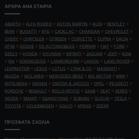
ΑΡΘΡΑ ΑΝΑ ΕΤΑΙΡΙΑ
ABARTH
#
ALFA ROMEO
#
ASTON MARTIN
#
AUDI
#
BENTLEY
#
BMW
#
BUGATTI
#
BYD
#
CADILLAC
#
CHANGAN
#
CHEVROLET
#
CHERY
#
CHRYSLER
#
CITROEN
#
CORVETTE
#
CUPRA
#
DACIA
#
DFSK
#
DODGE
#
DS AUTOMOBILES
#
FERRARI
#
FIAT
#
FORD
#
GEELY
#
HONDA
#
HYUNDAI
#
INFINITI
#
JAGUAR
#
JEEP
#
KGM
#
KIA
#
KOENIGSEGG
#
LAMBORGHINI
#
LANCIA
#
LAND ROVER
#
LEAPMOTOR
#
LEXUS
#
LOTUS
#
LYNK & CO
#
MASERATI
#
MAZDA
#
MCLAREN
#
MERCEDES-BENZ
#
MG MOTOR
#
MINI
#
MITSUBISHI
#
NISSAN
#
OMODA & JAECOO
#
OPEL
#
PEUGEOT
#
PORSCHE
#
RENAULT
#
ROLLS-ROYCE
#
SAAB
#
SEAT
#
SERES
#
SKODA
#
SMART
#
SSANGYONG
#
SUBARU
#
SUZUKI
#
TESLA
#
TOYOTA
#
VOLKSWAGEN
#
VOLVO
#
XPENG
#
ZEEKR
ΠΡΟΣΦΑΤΑ ΣΧΟΛΙΑ
Nίκος Ι. Mαρινόπουλος
στο
Nissan Micra 150 PS 52 kWh [test