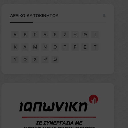
ΛΕΞΙΚΟ ΑΥΤΟΚΙΝΗΤΟΥ
Α
Β
Γ
Δ
Ε
Ζ
Η
Θ
Ι
Κ
Λ
Μ
Ν
Ο
Π
Ρ
Σ
Τ
Υ
Φ
Χ
Ψ
Ω