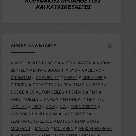
ΑΡΘΡΑ ΑΝΑ ΕΤΑΙΡΙΑ
ABARTH
#
ALFA ROMEO
#
ASTON MARTIN
#
AUDI
#
BENTLEY
#
BMW
#
BUGATTI
#
BYD
#
CADILLAC
#
CHANGAN
#
CHEVROLET
#
CHERY
#
CHRYSLER
#
CITROEN
#
CORVETTE
#
CUPRA
#
DACIA
#
DFSK
#
DODGE
#
DS AUTOMOBILES
#
FERRARI
#
FIAT
#
FORD
#
GEELY
#
HONDA
#
HYUNDAI
#
INFINITI
#
JAGUAR
#
JEEP
#
KGM
#
KIA
#
KOENIGSEGG
#
LAMBORGHINI
#
LANCIA
#
LAND ROVER
#
LEAPMOTOR
#
LEXUS
#
LOTUS
#
LYNK & CO
#
MASERATI
#
MAZDA
#
MCLAREN
#
MERCEDES-BENZ
#
MG MOTOR
#
MINI
#
MITSUBISHI
#
NISSAN
#