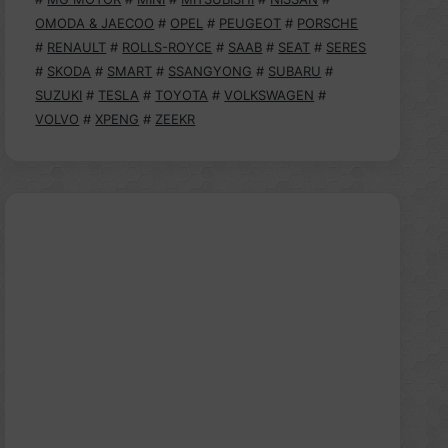
OMODA & JAECOO
#
OPEL
#
PEUGEOT
#
PORSCHE
#
RENAULT
#
ROLLS-ROYCE
#
SAAB
#
SEAT
#
SERES
#
SKODA
#
SMART
#
SSANGYONG
#
SUBARU
#
SUZUKI
#
TESLA
#
TOYOTA
#
VOLKSWAGEN
#
VOLVO
#
XPENG
#
ZEEKR