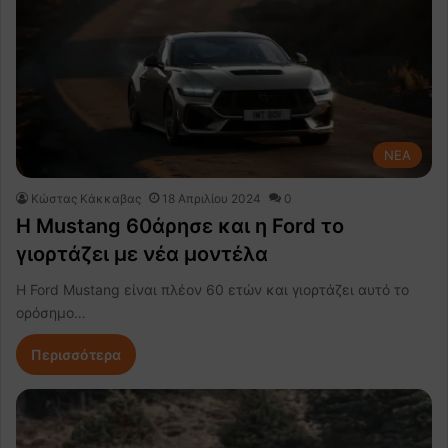
NEA
Κώστας Κάκκαβας
18 Απριλίου 2024
0
Η Mustang 60άρησε και η Ford το
γιορτάζει με νέα μοντέλα
Η Ford Mustang είναι πλέον 60 ετών και γιορτάζει αυτό το
ορόσημο…
Περισσότερα